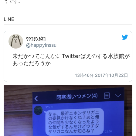
うです。
LINE
ｳﾝｺｻﾝｶﾈｺ
@happyinssu
未だかつてこんなにTwitterばえのする水族館が
あっただろうか
13時46分 2017年10月22日