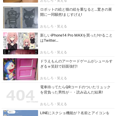
おもしろ・笑える
ロボットの絵と猫の絵を重なると…驚きの展
開に一同騒然!まじすげえ!
おもしろ・笑える
新しいiPhone14 Pro MAXを買った!やること
はTwitter…
おもしろ・笑える
ドラえもんのアーケードゲームがシュールす
ぎるｗ笑顔で顔面強打!
おもしろ・笑える
電車待ってたらQRコードのついたリュック
を背負った男性が・・読み込んだ結果!
おもしろ・笑える
LINEにスクショ機能が？名前とアイコンを