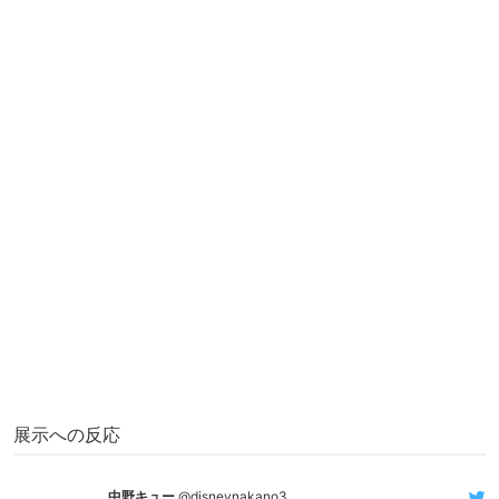
展示への反応
中野キュー
@disneynakano3