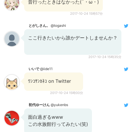
昔行ったときはなかった(´・ω・)
2017-10-24 15時57分
とがしさん。
@togashi
ここ行きたいから誰かデートしませんか？
2017-10-24 15時35分
いいで
@iide11
ｳﾝｺｻﾝｶﾈｺ on Twitter
2017-10-24 15時00分
初代ゆーけん
@yukenbs
面白過ぎるwww
この水族館行ってみたい(笑)