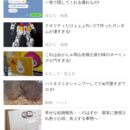
一発で隠してくれる優れもの!
役立ち・知識
クオリティたけぇぇぇ!!レゴで作ったガンダ
ムが凄すぎる!
役立ち・知識
これはあかんｗ岡山名物土産の味のネーミン
グが汚すぎる!
おもしろ・笑える
ハリネズミがシャンプーしててw可愛すぎワ
ロタ!
動物・ペット
幸せな結婚報告・・のはずが、親友に無視さ
れ怒り心頭。炎上する事態へ・・