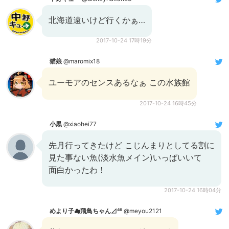
北海道遠いけど行くかぁ…
2017-10-24 17時19分
猫娘
@maromix18
ユーモアのセンスあるなぁ この水族館
2017-10-24 16時45分
小黒
@xiaohei77
先月行ってきたけど こじんまりとしてる割に
見た事ない魚(淡水魚メイン)いっぱいいて
面白かったわ！
2017-10-24 16時04分
めより子☁︎飛鳥ちゃん⊿⁴⁶
@meyou2121