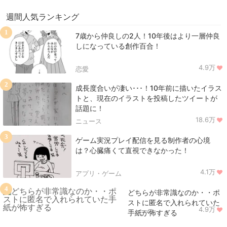
週間人気ランキング
1
7歳から仲良しの2人！10年後はより一層仲良
しになっている創作百合！
4.9万
恋愛
2
成長度合いが凄い･･･！10年前に描いたイラス
トと、現在のイラストを投稿したツイートが
話題に！
18.6万
ニュース
3
ゲーム実況プレイ配信を見る制作者の心境
は？心臓痛くて直視できなかった！
4.1万
アプリ・ゲーム
4
どちらが非常識なのか・・ポ
ストに匿名で入れられていた
4.9万
ニュース
手紙が怖すぎる