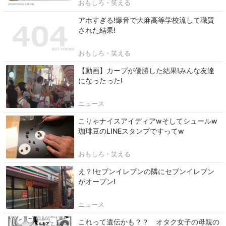
おもしろ・笑える
アホすぎる!爆音で大麻高等学校流して職質
された結果!
おもしろ・笑える
【動画】カープが優勝した結果!みんな友達
になったった!
ニュース
こりゃナイスアイディアwそしてシュールw
珈琲豆のLINEスタンプですってw
おもしろ・笑える
え？!セブンイレブンの隣にセブンイレブン
がオープン!
ニュース
これって遺伝かも？？ オタク女子の母親の