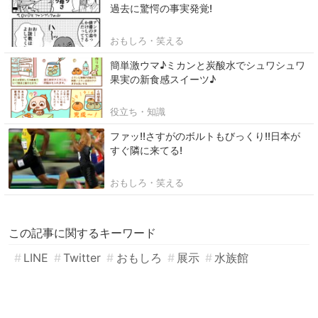
過去に驚愕の事実発覚!
おもしろ・笑える
簡単激ウマ♪ミカンと炭酸水でシュワシュワ
果実の新食感スイーツ♪
役立ち・知識
ファッ!!さすがのボルトもびっくり!!日本が
すぐ隣に来てる!
おもしろ・笑える
この記事に関するキーワード
LINE
Twitter
おもしろ
展示
水族館