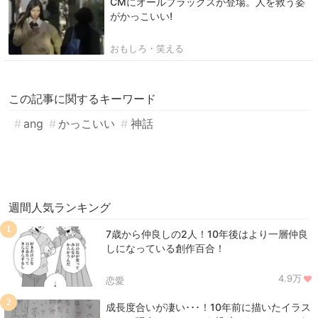
CMにオールブラックスが登場。人を救う姿
がかっこいい!
おもしろ・笑える
この記事に関するキーワード
ang
かっこいい
神話
週間人気ランキング
1
7歳から仲良しの2人！10年後はより一層仲良
しになっている創作百合！
4.9万
恋愛
2
成長度合いが凄い･･･！10年前に描いたイラス