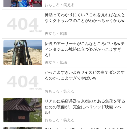
おもしろ・笑える
神話ってわかりにくい？これを見ればなんと
なくクトゥルフのことがわかっちゃうかもw
役立ち・知識
伝説のアーサー王がこんなところにいるwテ
ィンタジェル城跡に立つ姿がかっこよすぎ
る!
役立ち・知識
かっこよすぎかよwワイスピの曲でダンスす
るのかっこよすぎてやばいw
おもしろ・笑える
リアルに秘密兵器ｗ京都のとある集落を守る
ための装備が、完全にハリウッド映画レベ
ル!
おもしろ・笑える