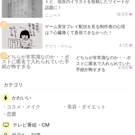
トと、現在のイラストを投稿したツイートが
話題に！
18.6万
ニュース
3
ゲーム実況プレイ配信を見る制作者の心境
は？心臓痛くて直視できなかった！
4.1万
アプリ・ゲーム
4
どちらが非常識なのか・・ポ
ストに匿名で入れられていた
4.9万
ニュース
手紙が怖すぎる
カテゴリ
かわいい
コスメ・メイク
美容・ダイエット
恋愛
テレビ番組・CM
役立ち・知識