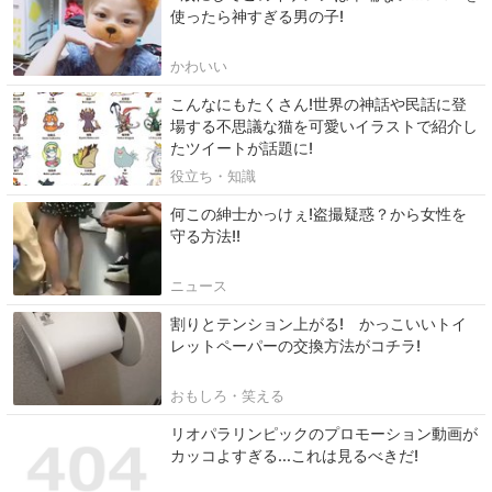
使ったら神すぎる男の子!
かわいい
こんなにもたくさん!世界の神話や民話に登
場する不思議な猫を可愛いイラストで紹介し
たツイートが話題に!
役立ち・知識
何この紳士かっけぇ!盗撮疑惑？から女性を
守る方法!!
ニュース
割りとテンション上がる! かっこいいトイ
レットペーパーの交換方法がコチラ!
おもしろ・笑える
リオパラリンピックのプロモーション動画が
カッコよすぎる...これは見るべきだ!