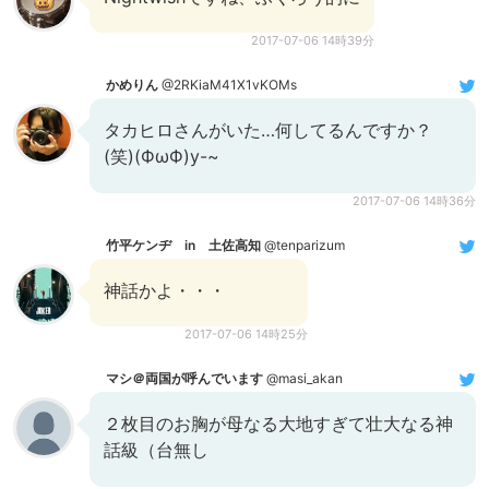
2017-07-06 14時39分
かめりん
@2RKiaM41X1vKOMs
タカヒロさんがいた…何してるんですか？
(笑)(ФωФ)y-~
2017-07-06 14時36分
竹平ケンヂ in 土佐高知
@tenparizum
神話かよ・・・
2017-07-06 14時25分
マシ＠両国が呼んでいます
@masi_akan
２枚目のお胸が母なる大地すぎて壮大なる神
話級（台無し