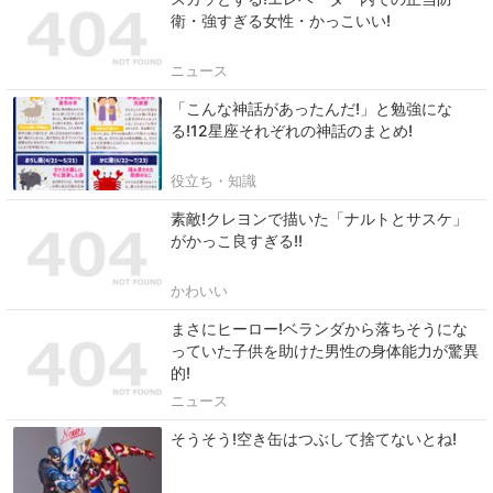
衛・強すぎる女性・かっこいい!
ニュース
「こんな神話があったんだ!」と勉強にな
る!12星座それぞれの神話のまとめ!
役立ち・知識
素敵!クレヨンで描いた「ナルトとサスケ」
がかっこ良すぎる!!
かわいい
まさにヒーロー!ベランダから落ちそうにな
っていた子供を助けた男性の身体能力が驚異
的!
ニュース
そうそう!空き缶はつぶして捨てないとね!