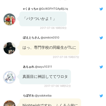
σくまっちσ
@GcW3FHTGApBjLtq
「パクついかよ！」
2017-07-06 16時09分
ぽえとらさん
@simikin0510
はっ、専門学校の同級生がTLに
2017-07-06 15時07分
あもぉれ
@sayu10311
真面目に神話しててワロタ
2017-07-06 14時52分
らぼすわ
@yodokeiba
Nightwishですね、ふくろう的に