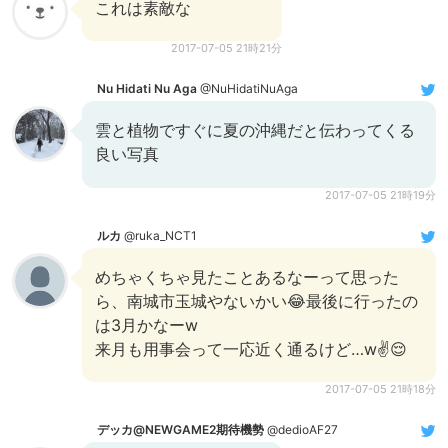
これは素敵な
2017-07-05 21時21分
Nu Hidati Nu Aga
@NuHidatiNuAga
雲と植物ですぐに夏の沖縄だと伝わってくる
良い写真
2017-07-05 21時19分
ルカ
@ruka_NCT1
めちゃくちゃ見たことあるなーって思った
ら、南城市玉城やないかい😂最後に行ったの
は3月かなーw
来月も用事会って一応近く通るけど…w✌😌
2017-07-05 21時18分
デッカ@NEWGAME2期待機勢
@dedioAF27