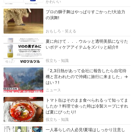
かわいい
プロの獅子舞はやっぱりすごかった!大迫力
の演舞!
おもしろ・笑える
夏に向けて．．．ウルッと透明美肌になりた
いボディケアアイテムをズバッと紹介‼
役立ち・知識
「2,3日熱があって会社に報告したら自宅待
機と言われたので沖縄に旅行に来ました」→
はい？!
ニュース
トマト缶はそのまま食べられるって知ってま
したか？料理で余った時は冷製スープにすれ
ば夏にぴったり!
役立ち・知識
一人暮らしの人必見!夏場はしっかり注意し