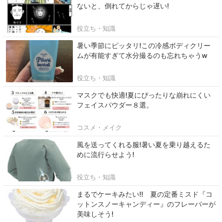
ないと、倒れてからじゃ遅い!
役立ち・知識
暑い季節にピッタリ!この冷感ボディクリー
ムが有能すぎて水分撮るのも忘れちゃうw
役立ち・知識
マスクでも快適!夏にぴったりな崩れにくい
フェイスパウダー８選。
コスメ・メイク
風を送ってくれる服!暑い夏を乗り越えるた
めに流行らせよう!
役立ち・知識
まるでケーキみたい!! 夏の定番ミスド『コ
ットンスノーキャンディー』のフレーバーが
美味しそう!