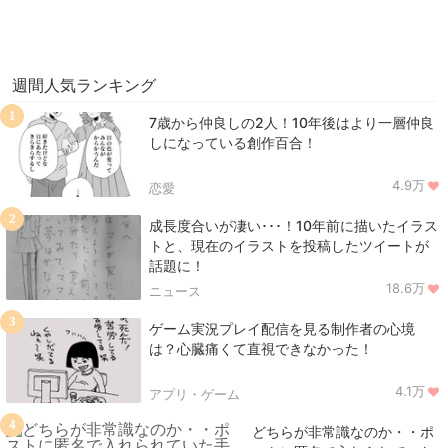
週間人気ランキング
1
7歳から仲良しの2人！10年後はより一層仲良
しになっている創作百合！
4.9万
恋愛
2
成長度合いが凄い･･･！10年前に描いたイラス
トと、現在のイラストを投稿したツイートが
話題に！
18.6万
ニュース
3
ゲーム実況プレイ配信を見る制作者の心境
は？心臓痛くて直視できなかった！
4.1万
アプリ・ゲーム
4
どちらが非常識なのか・・ポ