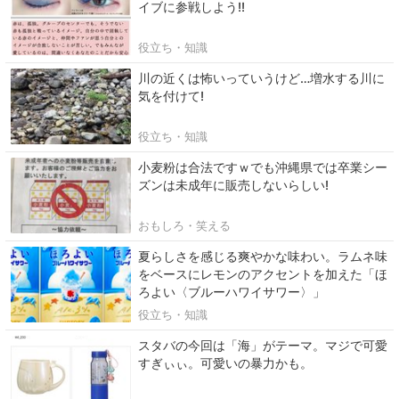
イブに参戦しよう!!
役立ち・知識
川の近くは怖いっていうけど…増水する川に
気を付けて!
役立ち・知識
小麦粉は合法ですｗでも沖縄県では卒業シー
ズンは未成年に販売しないらしい!
おもしろ・笑える
夏らしさを感じる爽やかな味わい。ラムネ味
をベースにレモンのアクセントを加えた「ほ
ろよい〈ブルーハワイサワー〉」
役立ち・知識
スタバの今回は「海」がテーマ。マジで可愛
すぎぃぃ。可愛いの暴力かも。