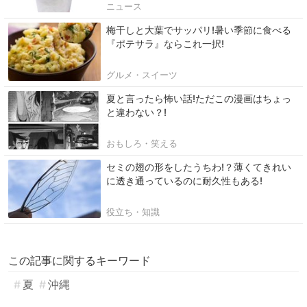
ニュース
梅干しと大葉でサッパリ!暑い季節に食べる
『ポテサラ』ならこれ一択!
グルメ・スイーツ
夏と言ったら怖い話!ただこの漫画はちょっ
と違わない？!
おもしろ・笑える
セミの翅の形をしたうちわ!？薄くてきれい
に透き通っているのに耐久性もある!
役立ち・知識
この記事に関するキーワード
夏
沖縄