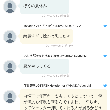
ぼくの夏休み
2017-07-05 21時15分
Ryu@ワン(*´꒳`*)ビア
@Ryu_S13ONEVIA
綺麗すぎて絵かと思ったw
2017-07-05 21時15分
おしろ㌠@ミドリムシ海苔
@kumiko_Euphoniu
夏がやってくる・・・
2017-07-05 21時14分
半田繁幸LGBTPZNHolodomor
@HANDAsigeyuki
自転車で何百キロも走ってるとこういう一瞬
が何度も何度も来るんですよね。…立ち止ま
ってシャッター押してくれる人が居るかどう