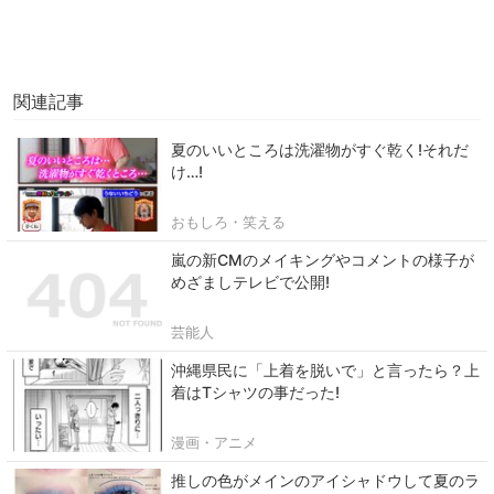
関連記事
夏のいいところは洗濯物がすぐ乾く!それだ
け…!
おもしろ・笑える
嵐の新CMのメイキングやコメントの様子が
めざましテレビで公開!
芸能人
沖縄県民に「上着を脱いで」と言ったら？上
着はTシャツの事だった!
漫画・アニメ
推しの色がメインのアイシャドウして夏のラ