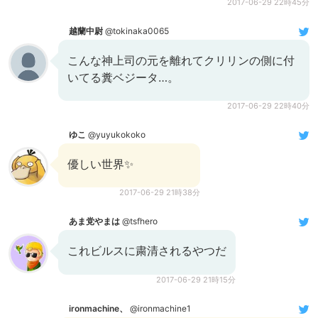
2017-06-29 22時45分
越蘭中尉
@tokinaka0065
こんな神上司の元を離れてクリリンの側に付
いてる糞ベジータ…。
2017-06-29 22時40分
ゆこ
@yuyukokoko
優しい世界✨
2017-06-29 21時38分
あま党やまは
@tsfhero
これビルスに粛清されるやつだ
2017-06-29 21時15分
ironmachine、
@ironmachine1