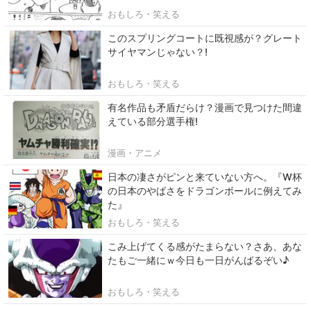
おもしろ・笑える
このスプリングコートに既視感が？グレート
サイヤマンじゃない？!
おもしろ・笑える
有名作品も矛盾だらけ？漫画で見つけた間違
えている部分選手権!
漫画・アニメ
日本の凄さがピンと来ていない方へ。『W杯
の日本のやばさをドラゴンボールに例えてみ
た』
おもしろ・笑える
こみ上げてくる感がたまらない？さあ、あな
たもご一緒にｗ今日も一日がんばるぞい♪
おもしろ・笑える