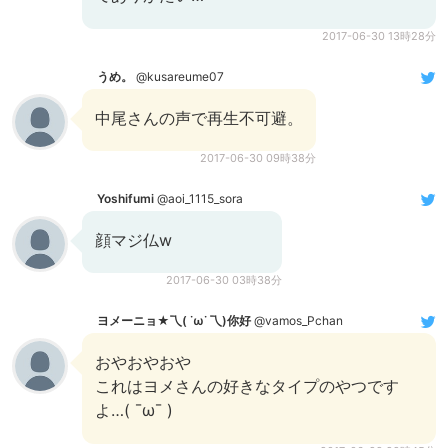
2017-06-30 13時28分
うめ。
@kusareume07
中尾さんの声で再生不可避。
2017-06-30 09時38分
Yoshifumi
@aoi_1115_sora
顔マジ仏w
2017-06-30 03時38分
ヨメーニョ★乁( ˙ω˙ 乁)你好
@vamos_Pchan
おやおやおや
これはヨメさんの好きなタイプのやつです
よ…( ¯ω¯ )