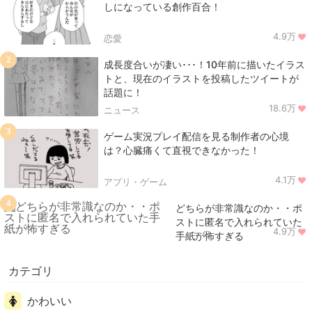
しになっている創作百合！
4.9万
恋愛
2
成長度合いが凄い･･･！10年前に描いたイラス
トと、現在のイラストを投稿したツイートが
話題に！
18.6万
ニュース
3
ゲーム実況プレイ配信を見る制作者の心境
は？心臓痛くて直視できなかった！
4.1万
アプリ・ゲーム
4
どちらが非常識なのか・・ポ
ストに匿名で入れられていた
4.9万
ニュース
手紙が怖すぎる
カテゴリ
かわいい