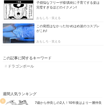
子煩悩なフリーザ様!真剣に子育てする姿は
完璧すぎるほどのイクメン!
おもしろ・笑える
この発想はなかった!かめはめ波のコスプレ
がこれ!
おもしろ・笑える
この記事に関するキーワード
ドラゴンボール
週間人気ランキング
1
7歳から仲良しの2人！10年後はより一層仲良