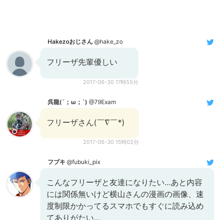
Hakezoおじさん
@hake_zo
フリーザ先輩優しい
2017-06-30 17時55分
呉龍(´；ω；`)
@79Exam
フリーザさん(￣∇￣*)ゞ
2017-06-30 15時02分
フブキ
@fubuki_pix
こんなフリーザと友達になりたい…あと内容
には関係無いけど横山さんの漫画の画像、速
度制限かかってるスマホでもすぐに読み込め
てありがたい…