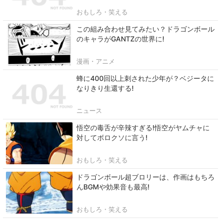
おもしろ・笑える
この組み合わせ見てみたい？ドラゴンボール
のキャラがGANTZの世界に!
漫画・アニメ
蜂に400回以上刺された少年が？ベジータに
なりきり生還する!
ニュース
悟空の毒舌が辛辣すぎる!悟空がヤムチャに
対してボロクソに言う!
おもしろ・笑える
ドラゴンボール超ブロリーは、作画はもちろ
んBGMや効果音も最高!
おもしろ・笑える