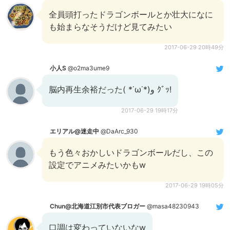
全員頭打ったドラゴンボールとか壮大になに
も始まらなそうだけど見てみたい
2017-06-29 20時49分
小人S
@o2ma3ume9
脳内再生余裕だった( *˙ω˙*)و ｸﾞｯ!
2017-06-29 19時17分
エリアル@迷走中
@DaArc_930
もう色々おかしいドラゴンボールだし、この
設定でアニメみたいかもw
2017-06-29 19時05分
Chun@北海道江別市代表ブロガー
@masa48230943
口調は変わっていないなw