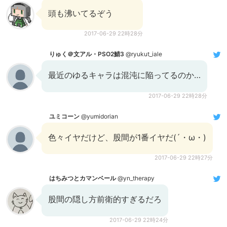
頭も沸いてるぞう
2017-06-29 22時28分
りゅく＠文アル・PSO2鯖3
@ryukut_iale
最近のゆるキャラは混沌に陥ってるのか…
2017-06-29 22時28分
ユミコーン
@yumidorian
色々イヤだけど、股間が1番イヤだ(´・ω・)
2017-06-29 22時27分
はちみつとカマンベール
@yn_therapy
股間の隠し方前衛的すぎるだろ
2017-06-29 22時24分