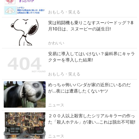
おもしろ・笑える
実は戦闘機も乗りこなすスーパードッグ？8
月10日は、スヌーピーの誕生日!
かわいい
安易に導入してはいけない？歯科界にキャラ
クターを導入した結果!
おもしろ・笑える
めっちゃ怖いパンダが家の近所にいるのだ
が...夜には遭遇したくないヤツ
ニュース
２００人以上殺害したシリアルキラーの作っ
た「殺人ホテル」が凄い…これは脱出不可能!
ニュース