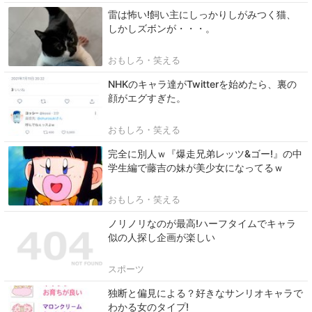
雷は怖い!飼い主にしっかりしがみつく猫、
しかしズボンが・・・。
おもしろ・笑える
NHKのキャラ達がTwitterを始めたら、裏の
顔がエグすぎた。
おもしろ・笑える
完全に別人ｗ『爆走兄弟レッツ&ゴー!』の中
学生編で藤吉の妹が美少女になってるｗ
おもしろ・笑える
ノリノリなのが最高!ハーフタイムでキャラ
似の人探し企画が楽しい
スポーツ
独断と偏見による？好きなサンリオキャラで
わかる女のタイプ!