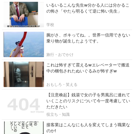
いるいるこんな先生w分かる人には分かるこ
の怖さ「やたら明るくて逆に怖い先生」
学校
腕がさ、ポキってね。。世界一信用できない
乗り物が誕生したようです。
旅行・おでかけ
これは怖すぎて震えるwエレベーターで搬送
中の梱包されたぬいぐるみが怖すぎw
おもしろ・笑える
【注意喚起】銭湯で女の子を男風呂に連れて
いくことのリスクについて今一度考慮してい
ただきたい
役立ち・知識
接客業はこんなにも人を変えてしまう職業な
のか!