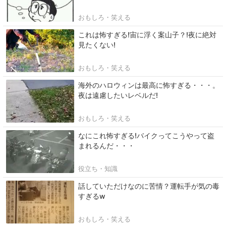
おもしろ・笑える
これは怖すぎる!宙に浮く案山子？!夜に絶対
見たくない!
おもしろ・笑える
海外のハロウィンは最高に怖すぎる・・・。
夜は遠慮したいレベルだ!
おもしろ・笑える
なにこれ怖すぎる!バイクってこうやって盗
まれるんだ・・・
役立ち・知識
話していただけなのに苦情？運転手が気の毒
すぎるw
おもしろ・笑える