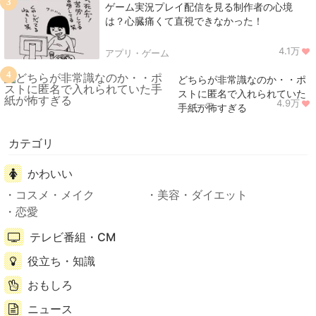
3
ゲーム実況プレイ配信を見る制作者の心境
は？心臓痛くて直視できなかった！
4.1万
アプリ・ゲーム
4
どちらが非常識なのか・・ポ
ストに匿名で入れられていた
4.9万
ニュース
手紙が怖すぎる
カテゴリ
かわいい
コスメ・メイク
美容・ダイエット
恋愛
テレビ番組・CM
役立ち・知識
おもしろ
ニュース