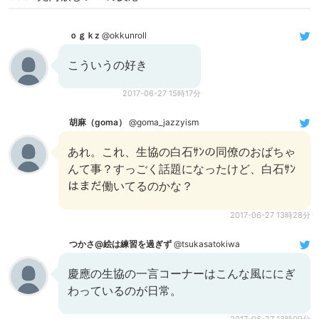
ｏｇｋz
@okkunroll
こういうの好き
2017-06-27 15時17分
胡麻（goma）
@goma_jazzyism
あれ。これ、生協の白石ｻﾝの同僚のおばちゃ
んて事？すっごく話題になったけど、白石ｻﾝ
はまだ働いてるのかな？
2017-06-27 13時28分
つかさ@絵は練習を過ぎず
@tsukasatokiwa
慶應の生協の一言コーナーはこんな風ににぎ
わっているのが日常。