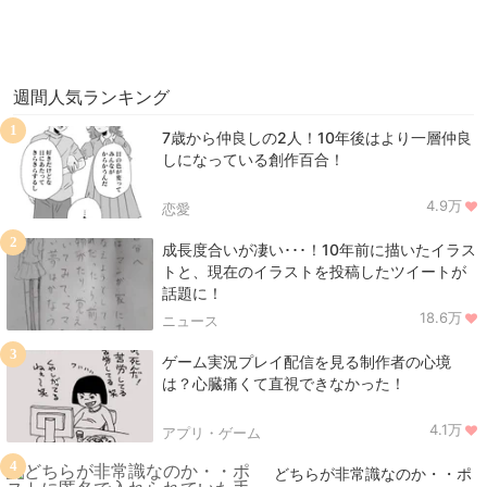
週間人気ランキング
1
7歳から仲良しの2人！10年後はより一層仲良
しになっている創作百合！
4.9万
恋愛
2
成長度合いが凄い･･･！10年前に描いたイラス
トと、現在のイラストを投稿したツイートが
話題に！
18.6万
ニュース
3
ゲーム実況プレイ配信を見る制作者の心境
は？心臓痛くて直視できなかった！
4.1万
アプリ・ゲーム
4
どちらが非常識なのか・・ポ