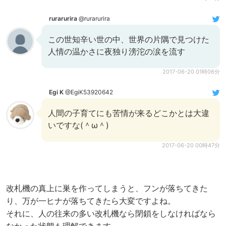
rurarurira
@rurarurira
この世知辛い世の中、世界の片隅で見つけた
人情の温かさに夜独り滂沱の涙を流す
2017-06-20 01時06分
Egi K
@EgiK53920642
人間の子育てにも苦情が来るどこかとは大違
いですな(＾ω＾)
2017-06-20 00時47分
改札機の真上に巣を作ってしまうと、フンが落ちてきた
り、万が一ヒナが落ちてきたら大変ですよね。
それに、人の往来の多い改札機なら閉鎖をしなければなら