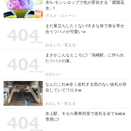
氷!レモンシロップで色が変化する「紫陽花
氷」!
グルメ・スイーツ
まだ巣立ちしたくない!大きな体で身を寄せ
合うツバメが可愛いｗ
おもしろ・笑える
まさかこんなところに!「高崎駅」に作られ
たツバメの巣。
かわいい
なんだこれw全く改札する気のない改札が存
在していてワロタw
おもしろ・笑える
水上駅、キセル乗車対策で改札を全てsuica
専用に!