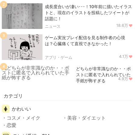
2
成長度合いが凄い･･･！10年前に描いたイラス
トと、現在のイラストを投稿したツイートが
話題に！
18.6万
ニュース
3
ゲーム実況プレイ配信を見る制作者の心境
は？心臓痛くて直視できなかった！
4.1万
アプリ・ゲーム
4
どちらが非常識なのか・・ポ
ストに匿名で入れられていた
4.9万
ニュース
手紙が怖すぎる
カテゴリ
かわいい
コスメ・メイク
美容・ダイエット
恋愛