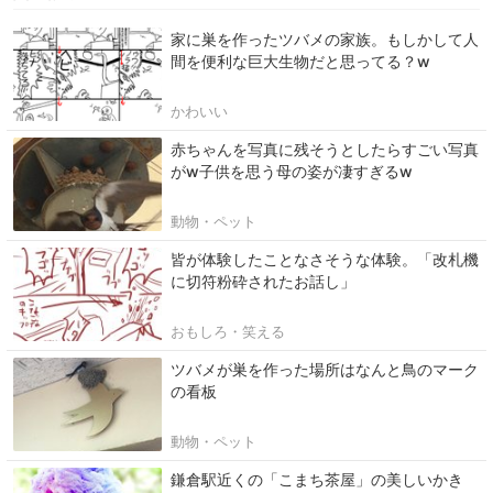
家に巣を作ったツバメの家族。もしかして人
間を便利な巨大生物だと思ってる？w
かわいい
赤ちゃんを写真に残そうとしたらすごい写真
がw子供を思う母の姿が凄すぎるw
動物・ペット
皆が体験したことなさそうな体験。「改札機
に切符粉砕されたお話し」
おもしろ・笑える
ツバメが巣を作った場所はなんと鳥のマーク
の看板
動物・ペット
鎌倉駅近くの「こまち茶屋」の美しいかき