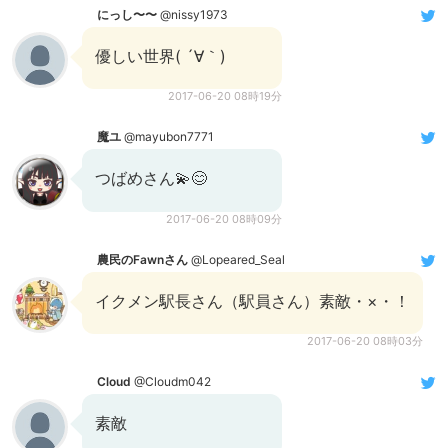
にっし〜〜
@nissy1973
優しい世界( ´∀｀)
2017-06-20 08時19分
魔ユ
@mayubon7771
つばめさん💫😊
2017-06-20 08時09分
農民のFawnさん
@Lopeared_Seal
イクメン駅長さん（駅員さん）素敵・×・！
2017-06-20 08時03分
Cloud
@Cloudm042
素敵