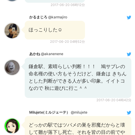
2017-06-20 06時12分
かるまじろ
@karmajiro
ほっこりした☺️
2017-06-20 04時52分
あかね
@akanenene
鎌倉駅、素晴らしい判断！！！ 鳩サブレの
命名権の使い方もそうだけど、鎌倉は きちん
とした判断ができる人が多い印象。イイトコ
なので 秋に遊びに行こ＾＾
2017-06-20 04時42分
Milujete(ミルジェーテ）
@milujete
どっかの駅ではツバメの巣を邪魔だからと壊
して雛が落下し死亡、それを皆の目の前でや