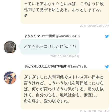
っているアホなヤツもいれば、このように改
札閉じて見守る駅もある。ホッとしますね。
💕
2017-06-20 04時09分
ようさん マヨラー提督
@yousan893416
とてもホッコリした(*´ω｀*)
2017-06-20 02時43分
さめﾃｨﾗEL🍋天上天下唯ｴﾙﾘ独尊
@SameTiraEL
ぎすぎすした人間関係でストレス高い日本と
言うけれど、こういう改札を毎日通ったなら
ば、何かが変わりそうな気がする。肩の力抜
けて、自分の心も、地域社会も、素直に。
命を尊ぶ、愛の駅ですね。
2017-06-20 02時04分