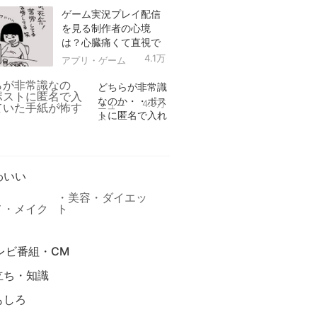
ゲーム実況プレイ配信
を見る制作者の心境
は？心臓痛くて直視で
きなかった！
4.1万
アプリ・ゲーム
どちらが非常識
なのか・・ポス
4.9万
ニュー
トに匿名で入れ
ス
られていた手紙
リ
が怖すぎる
わいい
美容・ダイエッ
メ・メイク
ト
レビ番組・CM
立ち・知識
もしろ