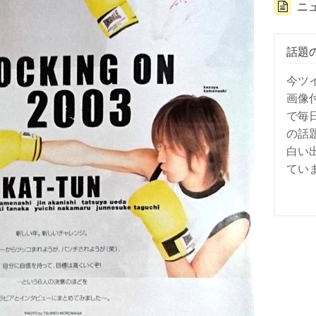
ニ
話題
今ツ
画像
で毎
の話
白い
てい