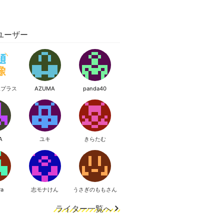
ユーザー
像プラス
AZUMA
panda40
A
ユキ
きらたむ
ra
志モナけん
うさぎのももさん
ライター一覧へ