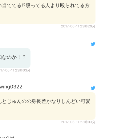
い当ててる⁉殴ってる人より殴られてる方
2017-06-11 23時29分
知なのか！？
017-06-11 23時03分
wing0322
んとじゅんのの身長差かなりしんどい可愛
2017-06-11 23時03分