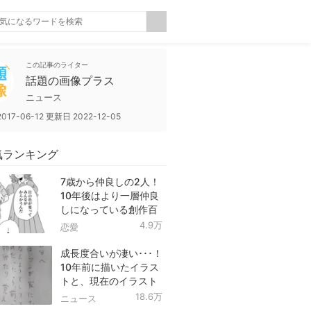
この記事のライター
話題の画像プラス
ニュース
2017-06-12
更新日
2022-12-05
気ランキング
7歳から仲良しの2人！
10年後はより一層仲良
しになっている創作百
合！
4.9万
恋愛
成長度合いが凄い･･･！
10年前に描いたイラス
トと、現在のイラスト
を投稿したツイートが
18.6万
ニュース
話題に！