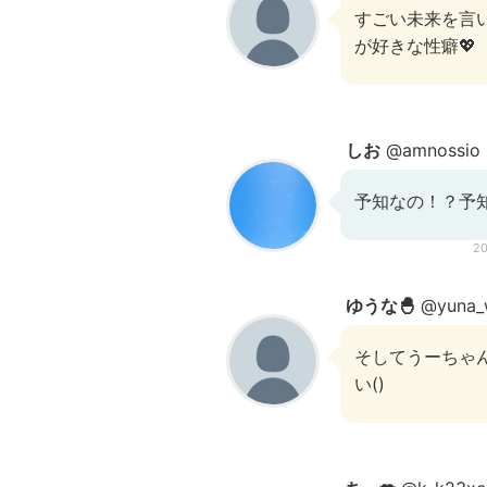
すごい未来を言
が好きな性癖💖
しお
@amnossio
予知なの！？予
2
ゆうな🐣
@yuna_
そしてうーちゃ
い()