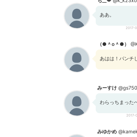
ち__💋
@k_k23xo
ああ。
2017-
（●＾o＾●）
@K
あはは！パンチし
みーすけ
@gs750
わらっちまった
2017-
みゆかめ
@kamek