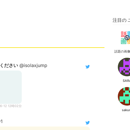
注目の 
話題の画
ください
@isolaxjump
SAR
06-12 12時02分
saku
91