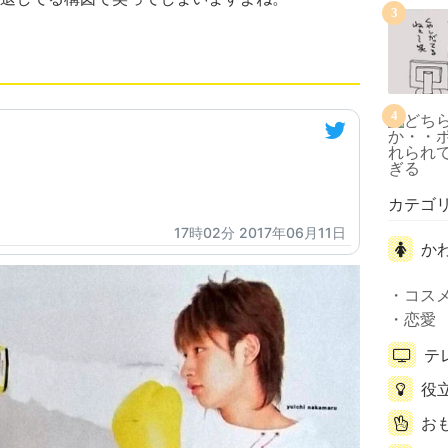
3
4
カテゴ
17時02分 2017年06月11日
か
コス
恋愛
テ
役
お