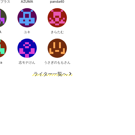
像プラス
AZUMA
panda40
A
ユキ
きらたむ
ra
志モナけん
うさぎのももさん
ライター一覧へ