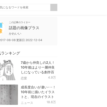
この記事のライター
話題の画像プラス
かわいい
2017-06-08
更新日
2022-12-04
気ランキング
7歳から仲良しの2人！
10年後はより一層仲良
しになっている創作百
合！
4.9万
恋愛
成長度合いが凄い･･･！
10年前に描いたイラス
トと、現在のイラスト
を投稿したツイートが
18.6万
ニュース
話題に！