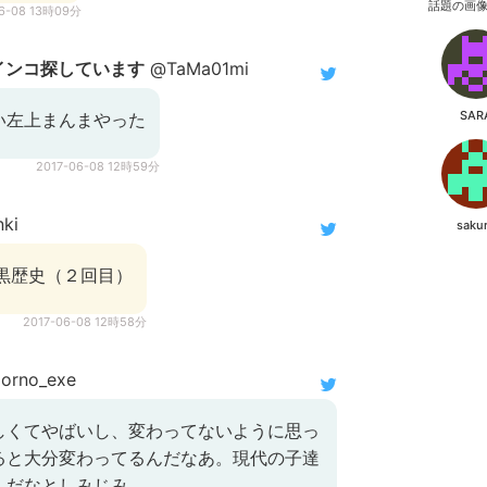
話題の画
06-08 13時09分
メインコ探しています
@TaMa01mi
SAR
い左上まんまやった
2017-06-08 12時59分
ki
saku
黒歴史（２回目）
2017-06-08 12時58分
orno_exe
しくてやばいし、変わってないように思っ
ると大分変わってるんだなあ。現代の子達
んだなとしみじみ。