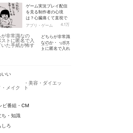
ゲーム実況プレイ配信
を見る制作者の心境
は？心臓痛くて直視で
きなかった！
4.1万
アプリ・ゲーム
どちらが非常識
なのか・・ポス
4.9万
ニュー
トに匿名で入れ
ス
られていた手紙
リ
が怖すぎる
わいい
美容・ダイエッ
メ・メイク
ト
レビ番組・CM
立ち・知識
もしろ