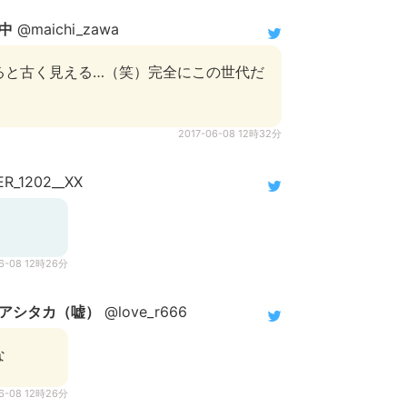
中
@maichi_zawa
ると古く見える…（笑）完全にこの世代だ
2017-06-08 12時32分
R_1202__XX
06-08 12時26分
アシタカ（嘘）
@love_r666
な
06-08 12時26分