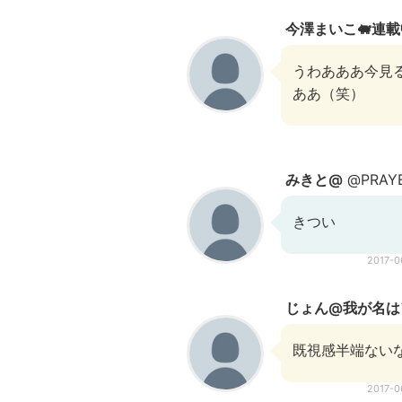
今澤まいこ🐖連載
うわあああ今見
ああ（笑）
みきと@
@PRAYE
きつい
2017-
じょん@我が名は
既視感半端ない
2017-