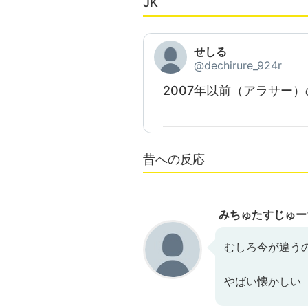
JK
せしる
@dechirure_924r
2007年以前（アラサー
昔への反応
みちゅたすじゅー
むしろ今が違う
やばい懐かしい