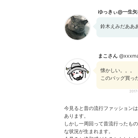
ゆっきぃ@一生矢
鈴木えみだああ
まこさん
@xxxm
懐かしい。。。
このバッグ買っ
2017
今見ると昔の流行ファッションは
あります。
しかし一周回って昔流行ったもの
な状況が生まれます。