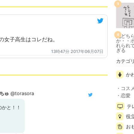
3
4
）の女子高生はコレだね。
13時47分 2017年06月07日
カテゴ
か
コス
ちゅ
@torasora
恋愛
テ
のかと！！
役
お