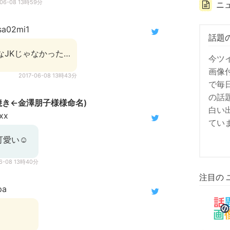
-06-08 13時59分
ニ
a02mi1
話題
なJKじゃなかった…
今ツ
画像
2017-06-08 13時43分
で毎
の話
焼き←金澤朋子様様命名)
白い
xx
てい
愛い☺️
06-08 13時40分
注目の 
pa