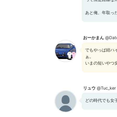
あと俺、年取っ
おーかまん
@Date
でもやっぱ紺ハ
ぁ。
いまの短いやつ女
リュウ
@Tuc_ker
どの時代でも女