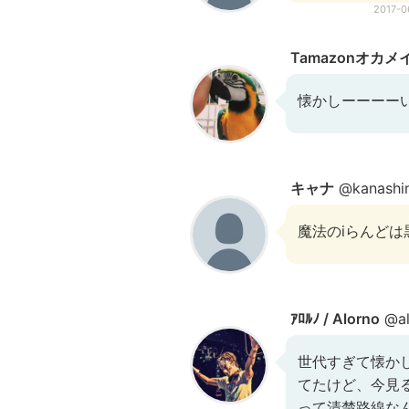
2017-
Tamazonオカ
懐かしーーーー
キャナ
@kanashin
魔法のiらんどは
ｱﾛﾙﾉ / Alorno
@al
世代すぎて懐か
てたけど、今見
って清楚路線な