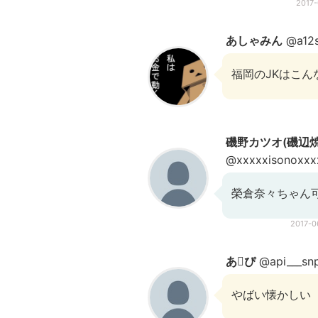
2017
あしゃみん
@a12s
福岡のJKはこん
磯野カツオ(磯辺
@xxxxxisonoxxx
榮倉奈々ちゃん可
2017-
あぴ
@api___sn
やばい懐かしい