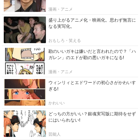
漫画・アニメ
盛り上がるアニメ化・映画化。思わず無言に
なる実写化。
おもしろ・笑える
勘のいいガキは嫌いだと言われたので？「ハ
ガレン」のエドが勘の悪いガキになる!
漫画・アニメ
ウィンリィとエドワードの初心さがかわいす
ぎる!
かわいい
どっちの方がいい？銀魂実写版に期待をせず
にはいられない!
芸能人