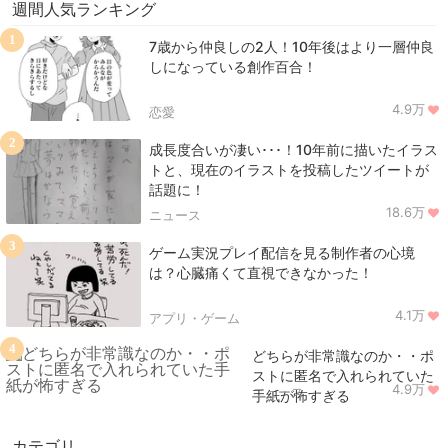
週間人気ランキング
1
7歳から仲良しの2人！10年後はより一層仲良
しになっている創作百合！
4.9万
恋愛
2
成長度合いが凄い･･･！10年前に描いたイラス
トと、現在のイラストを投稿したツイートが
話題に！
18.6万
ニュース
3
ゲーム実況プレイ配信を見る制作者の心境
は？心臓痛くて直視できなかった！
4.1万
アプリ・ゲーム
4
どちらが非常識なのか・・ポ
ストに匿名で入れられていた
4.9万
ニュース
手紙が怖すぎる
カテゴリ