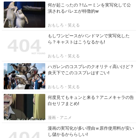
何が起こったの？!ムーミンを実写化して公
演されるバレエが特徴的w
おもしろ・笑える
もしワンピースがバンドマンで実写化した
ら？キャストはこうなるかも!
おもしろ・笑える
ハガレンのコスプレのクオリティ高いけど？
炎天下でこのコスプレはすごい!
おもしろ・笑える
何度見てもキュンと来る？アニメキャラの告
白セリフまとめ!
漫画・アニメ
漫画の実写化が多い理由ｗ原作使用料が安い
し儲かるかららしい!