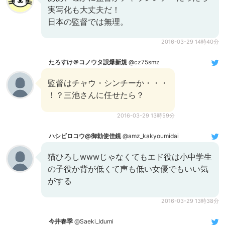
実写化も大丈夫だ！
日本の監督では無理。
2016-03-29 14時40分
たろすけ＠コノウタ誤爆新規
@cz75smz
監督はチャウ・シンチーか・・・
！？三池さんに任せたら？
2016-03-29 13時59分
ハシビロコウ@御勅使佳鏡
@amz_kakyoumidai
猫ひろしwwwじゃなくてもエド役は小中学生
の子役か背が低くて声も低い女優でもいい気
がする
2016-03-29 13時38分
今井春季
@Saeki_Idumi