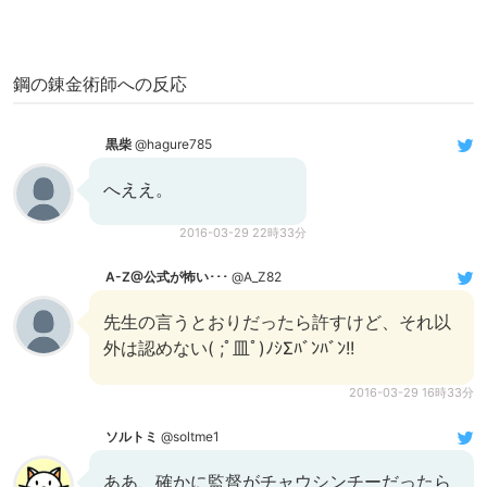
鋼の錬金術師への反応
黒柴
@hagure785
へええ。
2016-03-29 22時33分
A-Z@公式が怖い･･･
@A_Z82
先生の言うとおりだったら許すけど、それ以
外は認めない( ;ﾟ皿ﾟ)ﾉｼΣﾊﾞﾝﾊﾞﾝ!!
2016-03-29 16時33分
ソルトミ
@soltme1
ああ、確かに監督がチャウシンチーだったら