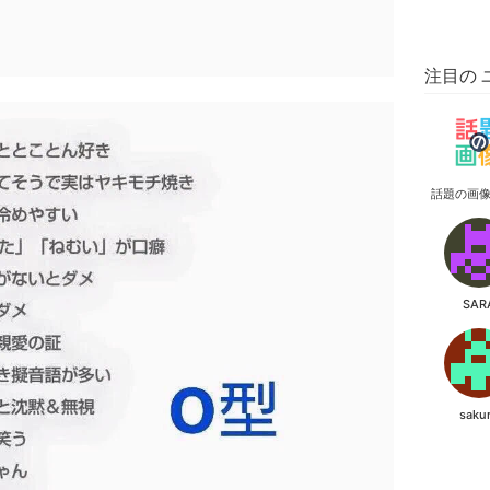
注目の 
話題の画
SAR
saku