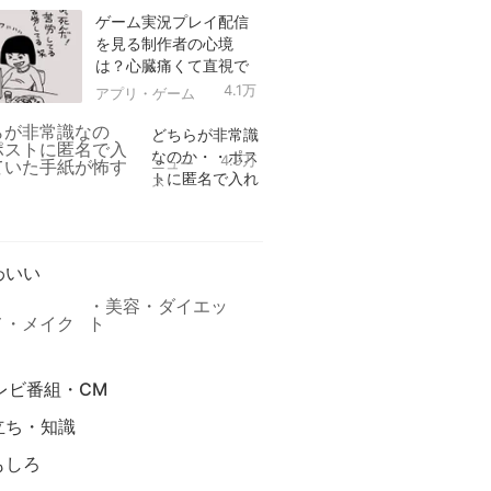
ゲーム実況プレイ配信
を見る制作者の心境
は？心臓痛くて直視で
きなかった！
4.1万
アプリ・ゲーム
どちらが非常識
なのか・・ポス
4.9万
ニュー
トに匿名で入れ
ス
られていた手紙
リ
が怖すぎる
わいい
美容・ダイエッ
メ・メイク
ト
レビ番組・CM
立ち・知識
もしろ