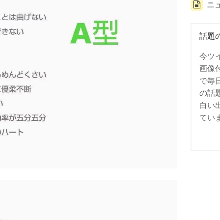
ニ
話題
今ツ
画像
で毎
の話
白い
てい