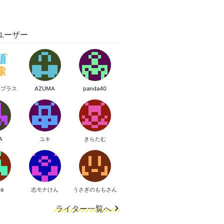
ユーザー
像プラス
AZUMA
panda40
A
ユキ
きらたむ
ra
志モナけん
うさぎのももさん
ライター一覧へ