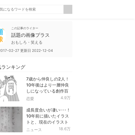
この記事のライター
話題の画像プラス
おもしろ・笑える
2017-02-27
更新日
2022-12-04
気ランキング
7歳から仲良しの2人！
10年後はより一層仲良
しになっている創作百
合！
4.9万
恋愛
成長度合いが凄い･･･！
10年前に描いたイラス
トと、現在のイラスト
を投稿したツイートが
18.6万
ニュース
話題に！