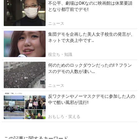
不公平、劇場はOKなのに映画館は休業要請
となり都庁前でデモ!
ニュース
集団デモを企画した美人女子校生の発言が、
ネットで大炎上中です..
役立ち・知識
何のためのロックダウンだったの!？フラン
スのデモの人数が凄い…
ニュース
反ワクチンやノーマスクデモに参加した人の
中で酷い風邪が流行!
おもしろ・笑える
この記事に関するキーワード