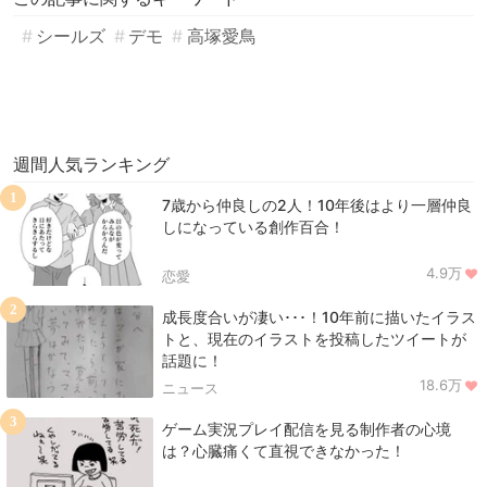
シールズ
デモ
高塚愛鳥
週間人気ランキング
1
7歳から仲良しの2人！10年後はより一層仲良
しになっている創作百合！
4.9万
恋愛
2
成長度合いが凄い･･･！10年前に描いたイラス
トと、現在のイラストを投稿したツイートが
話題に！
18.6万
ニュース
3
ゲーム実況プレイ配信を見る制作者の心境
は？心臓痛くて直視できなかった！