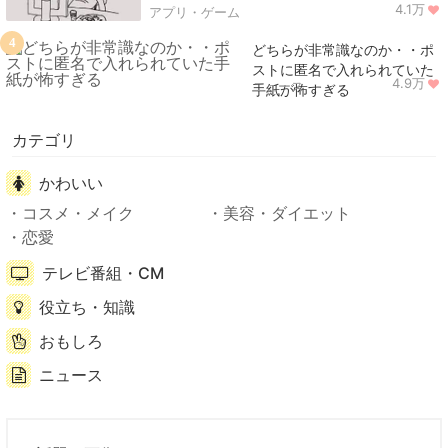
4.1万
アプリ・ゲーム
4
どちらが非常識なのか・・ポ
ストに匿名で入れられていた
4.9万
ニュース
手紙が怖すぎる
カテゴリ
かわいい
コスメ・メイク
美容・ダイエット
恋愛
テレビ番組・CM
役立ち・知識
おもしろ
ニュース