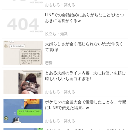
おもしろ・笑える
LINEでの会話始めにありがちなこと!ひとつ
おきに返答がくるw
役立ち・知識
夫婦らしさが全く感じられない!ただ仲良く
て裏山!
恋愛
とある夫婦のライン内容...夫にお使いを頼む
時もいちいち面白すぎる!
おもしろ・笑える
ポケモンの全国大会で優勝したことを、母親
にLINEで伝えた結果...w
おもしろ・笑える