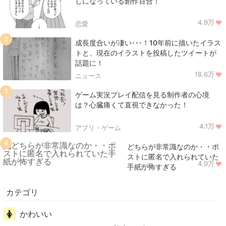
しになっている創作百合！
4.9万
恋愛
2
成長度合いが凄い･･･！10年前に描いたイラス
トと、現在のイラストを投稿したツイートが
話題に！
18.6万
ニュース
3
ゲーム実況プレイ配信を見る制作者の心境
は？心臓痛くて直視できなかった！
4.1万
アプリ・ゲーム
4
どちらが非常識なのか・・ポ
ストに匿名で入れられていた
4.9万
ニュース
手紙が怖すぎる
カテゴリ
かわいい