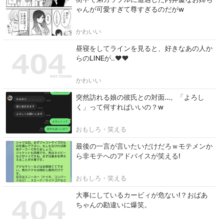
ゃんが可愛すぎて尊すぎるのだがw
かわいい
昼寝をしてラインを見ると、好きなあの人か
らのLINEが..♥♥
かわいい
突然訪れる娘の彼氏との対面…。「よろし
く」って何すればいいの？w
おもしろ・笑える
最後の一言が言いたいだけだろｗモテメンか
ら非モテへのアドバイスが笑える!
おもしろ・笑える
大事にしているカービィが危ない!？おばあ
ちゃんの勘違いに爆笑。