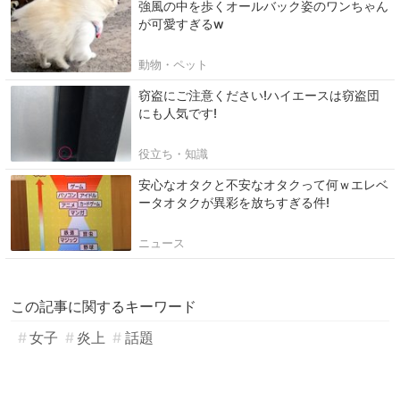
強風の中を歩くオールバック姿のワンちゃん
が可愛すぎるw
動物・ペット
窃盗にご注意ください!ハイエースは窃盗団
にも人気です!
役立ち・知識
安心なオタクと不安なオタクって何ｗエレベ
ータオタクが異彩を放ちすぎる件!
ニュース
この記事に関するキーワード
女子
炎上
話題