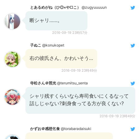
とあるめがね（ひ◎×や□こ）
@zugyuuuuun
断シャリ……。
2016-09-19 23時57分
子ぬこ
@konukopet
右の彼氏さん、かわいそう…
2016-09-19 23時49分
寺松さん＠照光
@terumitsu_senta
シャリ残すくらいなら寿司食いにくるなって
話しじゃない?刺身食ってる方が良くない?
2016-09-19 23時49分
かずお＠感想乞食
@torabaradaisuki