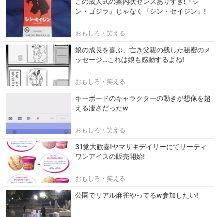
この成人式の案内状センスありすぎ!『シ
ン・ゴジラ』じゃなく『シン・セイジン』!
おもしろ・笑える
娘の成長を喜ぶ、亡き父親の残した秘密のメ
ッセージ…これは娘も感動するよね!
おもしろ・笑える
キーボードのキャラクターの動きが想像を超
える凄さだったw
おもしろ・笑える
31党大歓喜!ヤマザキデイリーにてサーティ
ワンアイスの販売開始!
おもしろ・笑える
公園でリアル麻雀やってるw参加したい!