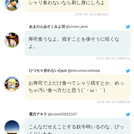
シャリ食わないなら刺し身にしろよ
2016-09-19 23時46分
あまのん@さくみよ沼
@vivien_amn
寿司食うなよ。残すことを偉そうに呟くな
よ。
2016-09-19 23時42分
ひつぢ☆折れない心plz
@mocomocosheep
お寿司で上だけ食べてシャリ残すとか、めっ
ちゃ汚い食べ方だと思う(´・ω・｀)
2016-09-19 23時41分
霜月アキラ
@crow00622357
こんなだせえことする奴今時いるのな、びっ
くりしたわ