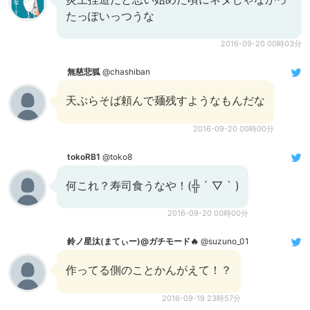
たっぽいっつうな
2016-09-20 00時03分
無慈悲狐
@chashiban
天ぷらそば頼んで麺残すようなもんだな
2016-09-20 00時00分
tokoRB1
@toko8
何これ？寿司食うなや！(╬ ´ ▽ ` )
2016-09-20 00時00分
鈴ノ星汰(まてぃー)@ガチモード🔥
@suzuno_01
作ってる側のことかんがえて！？
2016-09-19 23時57分