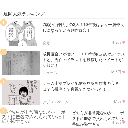
週間人気ランキング
1
7歳から仲良しの2人！10年後はより一層仲良
しになっている創作百合！
4.9万
恋愛
2
成長度合いが凄い･･･！10年前に描いたイラス
トと、現在のイラストを投稿したツイートが
話題に！
18.6万
ニュース
3
ゲーム実況プレイ配信を見る制作者の心境
は？心臓痛くて直視できなかった！
4.1万
アプリ・ゲーム
4
どちらが非常識なのか・・ポ
ストに匿名で入れられていた
4.9万
ニュース
手紙が怖すぎる