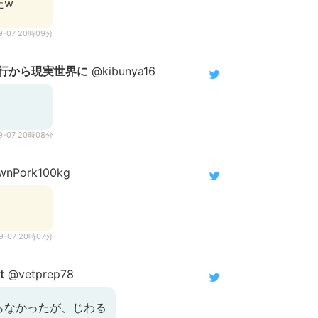
たw
9-07 20時09分
婚旅行から現実世界に
@kibunya16
9-07 20時08分
nPork100kg
09-07 20時07分
t
@vetprep78
らなかったが、じわる