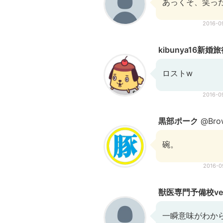
あっくそ、笑っ
2016-0
kibunya16新
ロストw
2016-0
黒部ポーク
@Brow
碗。
2016-
獣医専門予備校ve
一瞬意味がわか