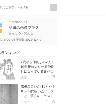
この記事のライター
話題の画像プラス
おもしろ・笑える
2016-09-08
更新日
2022-12-10
気ランキング
7歳から仲良しの2人！
10年後はより一層仲良
しになっている創作百
合！
4.9万
恋愛
成長度合いが凄い･･･！
10年前に描いたイラス
トと、現在のイラスト
を投稿したツイートが
18.6万
ニュース
話題に！