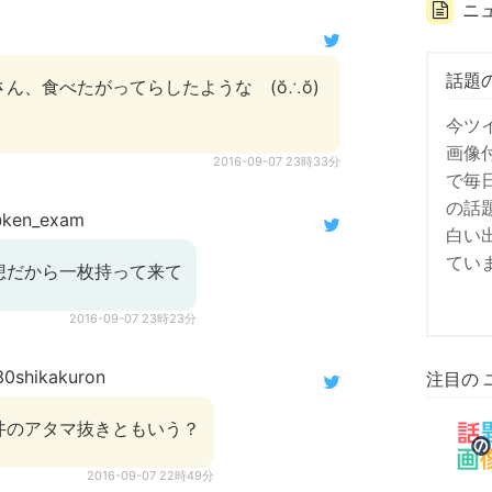
ニ
話題
ん、食べたがってらしたような (ŏ∴ŏ)
今ツ
画像
2016-09-07 23時33分
で毎
の話
ken_exam
白い
てい
想だから一枚持って来て
2016-09-07 23時23分
0shikakuron
注目の 
丼のアタマ抜きともいう？
2016-09-07 22時49分