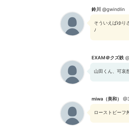
鈴川
@gwindlin
そういえばゆりさ
ﾉ
EXAM＠クズ鉄
@
山田くん、可哀
miwa（美和）
@3
ローストビーフ