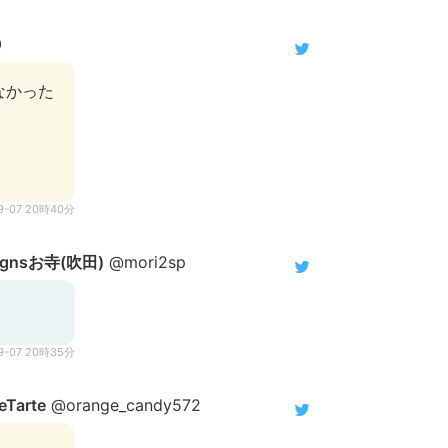
0
なかった
9-07 20時40分
gnsお寺(吹田)
@mori2sp
9-07 20時35分
arte
@orange_candy572