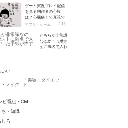
ゲーム実況プレイ配信
を見る制作者の心境
は？心臓痛くて直視で
きなかった！
4.1万
アプリ・ゲーム
どちらが非常識
なのか・・ポス
4.9万
ニュー
トに匿名で入れ
ス
られていた手紙
リ
が怖すぎる
わいい
美容・ダイエッ
メ・メイク
ト
レビ番組・CM
立ち・知識
もしろ