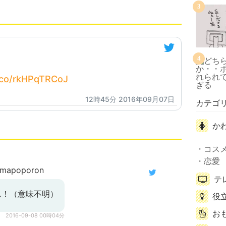
3
4
t.co/rkHPqTRCoJ
12時45分 2016年09月07日
カテゴ
か
コス
恋愛
mapoporon
テ
ん！（意味不明）
役
お
2016-09-08 00時04分