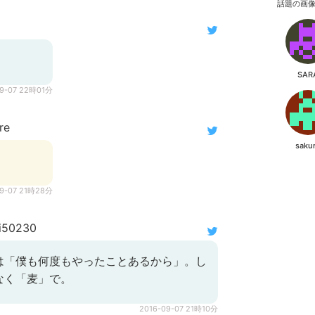
話題の画
SAR
09-07 22時01分
re
saku
09-07 21時28分
i50230
は「僕も何度もやったことあるから」。し
なく「麦」で。
2016-09-07 21時10分