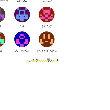
像プラス
AZUMA
panda40
A
ユキ
きらたむ
ra
志モナけん
うさぎのももさん
ライター一覧へ