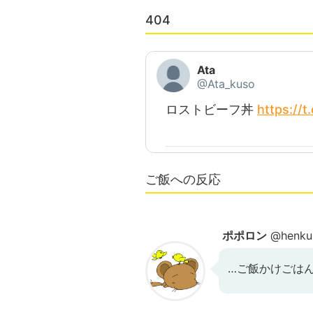
404
Ata
@Ata_kuso
ロストビーフ丼
https://
ご飯への反応
ポポロン
@henku
…ご飯かけごは