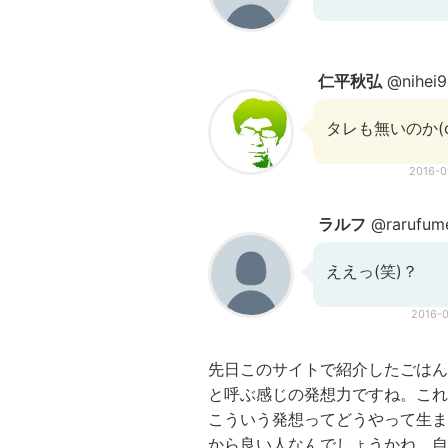
仁平秋弘
@nihei
タレも無いのか(o
2016-
ラルフ
@rarufum
ええっ(笑)？
2016-
先日このサイトで紹介したごはん
と呼ぶ感じの発想力ですね。これ
こういう発想ってどうやって生ま
から良い人なんでしょうかね。自