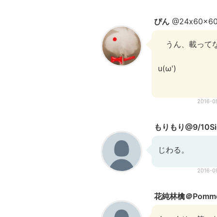
ぴん
@24x60x6
うん、載って
u(ω')
2016-0
もりもり@9/10Si
じわる。
2016-0
花純林檎＠PommeT