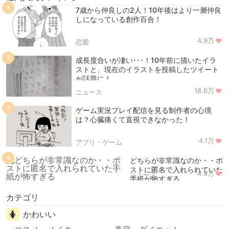
1
7歳から仲良しの2人！10年後はより一層仲良
しになっている創作百合！
4.9万
恋愛
2
成長度合いが凄い･･･！10年前に描いたイラ
ストと、現在のイラストを投稿したツイート
が話題に！
18.6万
ニュース
3
ゲーム実況プレイ配信を見る制作者の心境
は？心臓痛くて直視できなかった！
4.1万
アプリ・ゲーム
4
どちらが非常識なのか・・ポ
ストに匿名で入れられていた
4.9万
ニュース
手紙が怖すぎる
カテゴリ
かわいい