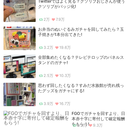
Twitterではよく見る？クソリプおじさんが使う
クソリプがバッジ化!
2万
7.9万
お弁当のぬいぐるみガチャを回してみたら？玉
子焼きが1本分出てきた!
3.2万
19.6万
全部集めたくなる？テレビテロップのパネルス
タンドのガチャ!
2.5万
10.3万
思わず回したくなる？すみだ水族館が売れ残っ
たグッズをガチャにする!
3.9万
16.7万
FGOでガチャを回すより、日
本赤十字に寄付して確定報酬
をもらう!
3.2万
9.3万