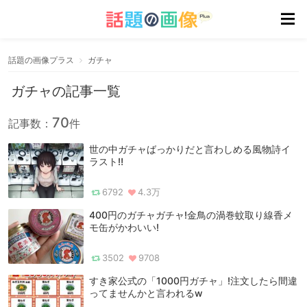
話題の画像プラス
ガチャ
ガチャの記事一覧
70
記事数：
件
世の中ガチャばっかりだと言わしめる風物詩イ
ラスト‼
6792
4.3万
400円のガチャガチャ!金鳥の渦巻蚊取り線香メ
モ缶がかわいい!
3502
9708
すき家公式の「1000円ガチャ」!注文したら間違
ってませんかと言われるw