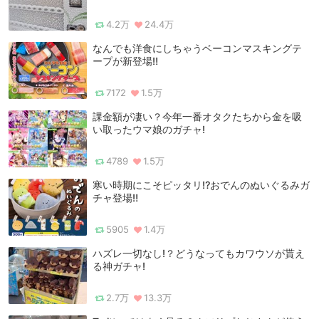
4.2万
24.4万
なんでも洋食にしちゃうベーコンマスキングテ
ープが新登場‼
7172
1.5万
課金額が凄い？今年一番オタクたちから金を吸
い取ったウマ娘のガチャ!
4789
1.5万
寒い時期にこそピッタリ⁉おでんのぬいぐるみガ
チャ登場‼
5905
1.4万
ハズレ一切なし!？どうなってもカワウソが貰え
る神ガチャ!
2.7万
13.3万