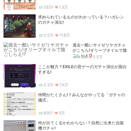
3325
1.3万
求められているものがわかっている？ハガレン
のガチャ演出!
5.5万
17.8万
過去一酷いサイゼリヤガチャ
がこちら!オリーブオイルで腹
ごしらえ⁉
1.2万
5.5万
ここが魅力？EXILEの音ゲーのガチャ演出が面白
すぎる!
3.3万
7.5万
仲間がたくさん!？みんながやってる「ガチャの
儀式」
8057
3万
何が出てくるかわからない？自然に出来た自販
機ガチャ!