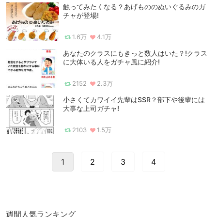
触ってみたくなる？あげもののぬいぐるみのガ
チャが登場!
1.6万
4.1万
あなたのクラスにもきっと数人はいた？!クラス
に大体いる人をガチャ風に紹介!
2152
2.3万
小さくてカワイイ先輩はSSR？部下や後輩には
大事な上司ガチャ!
2103
1.5万
1
2
3
4
週間人気ランキング