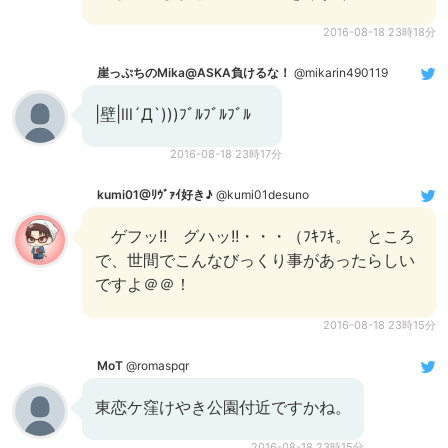
2016-08-18 23時18分
崖っぷちのMika@ASKA負けるな！
@mikarin490119
|壁|lll´Д`)))ﾌﾞﾙﾌﾞﾙﾌﾞﾙ
2016-08-18 23時17分
kumi01@ﾘｳﾞｧｲ好き♪
@kumi01desuno
ゲフッ!! グハッ!!・・・（ﾌｷﾌｷ。 ところ
で、世間でこんなびっくり事があったらしい
ですよ＠＠！
2016-08-18 23時15分
MoT
@romaspqr
東恋ケ窪けやき公園付近ですかね。
2016-08-18 23時15分