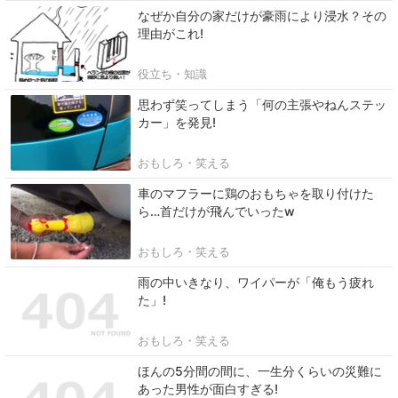
なぜか自分の家だけが豪雨により浸水？その
理由がこれ!
役立ち・知識
思わず笑ってしまう「何の主張やねんステッ
カー」を発見!
おもしろ・笑える
車のマフラーに鶏のおもちゃを取り付けた
ら…首だけが飛んでいったw
おもしろ・笑える
雨の中いきなり、ワイパーが「俺もう疲れ
た」!
おもしろ・笑える
ほんの5分間の間に、一生分くらいの災難に
あった男性が面白すぎる!