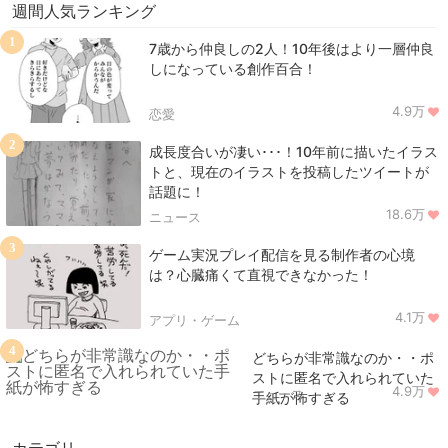
週間人気ランキング
1
7歳から仲良しの2人！10年後はより一層仲良
しになっている創作百合！
4.9万
恋愛
2
成長度合いが凄い･･･！10年前に描いたイラス
トと、現在のイラストを投稿したツイートが
話題に！
18.6万
ニュース
3
ゲーム実況プレイ配信を見る制作者の心境
は？心臓痛くて直視できなかった！
4.1万
アプリ・ゲーム
4
どちらが非常識なのか・・ポ
ストに匿名で入れられていた
4.9万
ニュース
手紙が怖すぎる
カテゴリ