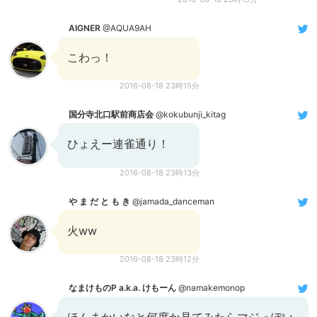
AIGNER
@AQUA9AH
こわっ！
2016-08-18 23時15分
国分寺北口駅前商店会
@kokubunji_kitag
ひょえー連雀通り！
2016-08-18 23時13分
や ま だ と も き
@jamada_danceman
火ww
2016-08-18 23時12分
なまけものP a.k.a. けもーん
@namakemonop