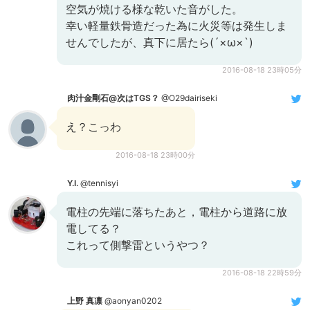
空気が焼ける様な乾いた音がした。
幸い軽量鉄骨造だった為に火災等は発生しま
せんでしたが、真下に居たら(´×ω×`)
2016-08-18 23時05分
肉汁金剛石@次はTGS？
@O29dairiseki
え？こっわ
2016-08-18 23時00分
Y.I.
@tennisyi
電柱の先端に落ちたあと，電柱から道路に放
電してる？
これって側撃雷というやつ？
2016-08-18 22時59分
上野 真凛
@aonyan0202