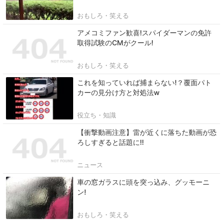
おもしろ・笑える
アメコミファン歓喜!スパイダーマンの免許
取得試験のCMがクール!
おもしろ・笑える
これを知っていれば捕まらない!？覆面パト
カーの見分け方と対処法w
役立ち・知識
【衝撃動画注意】雷が近くに落ちた動画が恐
ろしすぎると話題に!!
ニュース
車の窓ガラスに頭を突っ込み、グッモーニ
ン!
おもしろ・笑える