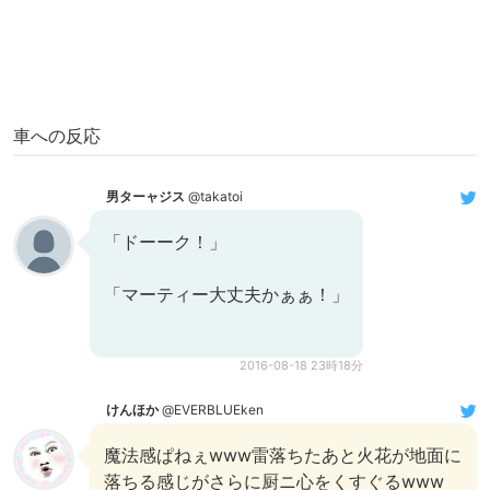
車への反応
男ターャジス
@takatoi
「ドーーク！」
「マーティー大丈夫かぁぁ！」
2016-08-18 23時18分
けんほか
@EVERBLUEken
魔法感ぱねぇwww雷落ちたあと火花が地面に
落ちる感じがさらに厨ニ心をくすぐるwww