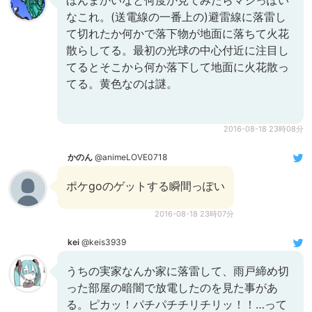
ほんまかいなと何度か見てみたらマジっぽい
なこれ。(送電線の一番上の)避雷線に落雷し
て切れたか何かで落下物が地面に落ちて火花
散らしてる。最初の光球の中心付近に注目し
てるとそこから何か落下して地面に火花散っ
てる。黄色なのは謎。
2016-08-18 23時08分
かのん
@animeLOVE0718
ポケgoのゲットする瞬間っぽい
2016-08-18 23時07分
kei
@keis3939
うちの実家なんか家に落雷して、雨戸締め切
った部屋の暗闇で放電したのを見た事があ
る。ピカッ！パチパチチリチリッ！！…って