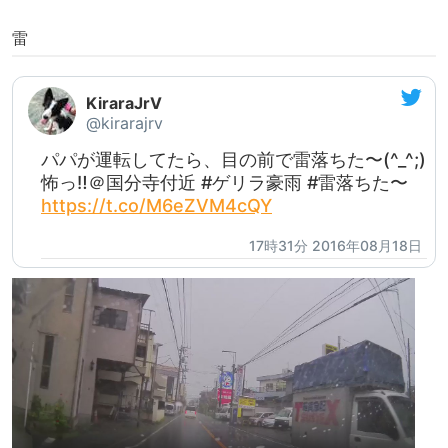
雷
KiraraJrV
@kirarajrv
パパが運転してたら、目の前で雷落ちた〜(^_^;)
怖っ‼️＠国分寺付近 #ゲリラ豪雨 #雷落ちた〜
https://t.co/M6eZVM4cQY
17時31分 2016年08月18日