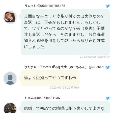
リムっち
@05dcf1dcf185478
真面目な事言うと皮脂が付くのは裏側なので
裏返しは、正確かもしれません。もしかし
て、ワザとやってるのかな？🤣（皮肉）子供
達も裏返しだから、そのままだし、各自洗濯
物入れる籠を用意して乾いたら放り込む方式
にしました。
2023-02-25 22時50分
ひだまりっ子ハウス🌈みき先生（ゆーちゃん）
@yu_chan0908
論より証拠ってやつですね🤣
2023-02-25 22時46分
ちゃみ
@cte2ZilpoSINrJQ
結婚して初めての喧嘩は靴下裏がして出さな