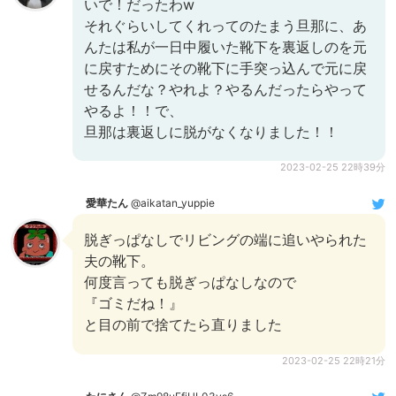
いで！だったわw
それぐらいしてくれってのたまう旦那に、あ
んたは私が一日中履いた靴下を裏返しのを元
に戻すためにその靴下に手突っ込んで元に戻
せるんだな？やれよ？やるんだったらやって
やるよ！！で、
旦那は裏返しに脱がなくなりました！！
2023-02-25 22時39分
愛華たん
@aikatan_yuppie
脱ぎっぱなしでリビングの端に追いやられた
夫の靴下。
何度言っても脱ぎっぱなしなので
『ゴミだね！』
と目の前で捨てたら直りました
2023-02-25 22時21分