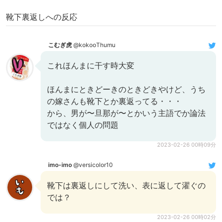
靴下裏返しへの反応
こむぎ虎
@kokooThumu
これほんまに干す時大変
ほんまにときどーきのときどきやけど、うち
の嫁さんも靴下とか裏返ってる・・・
から、男が〜旦那が〜とかいう主語でか論法
ではなく個人の問題
2023-02-26 00時09分
imo-imo
@versicolor10
靴下は裏返しにして洗い、表に返して濯ぐの
では？
2023-02-26 00時02分