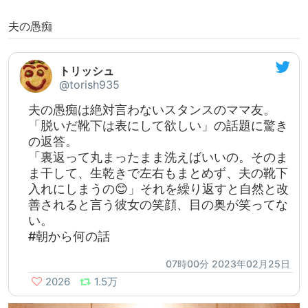
夫の愚痴
トリッシュ
@torish935
夫の愚痴は絶対言わないスタンスのママ友。
「脱いだ靴下は表にして欲しい」の話題に驚き
の返答。
「裏返って丸まったまま洗えばいいの。そのま
ま干して、生乾きで左右もまとめず、夫の靴下
入れにしまうの😊」それを繰り返すと自然と改
善されると言う彼女の笑顔、目の奥が笑ってな
い。
#朝から何の話
07時00分 2023年02月25日
2026
1.5万