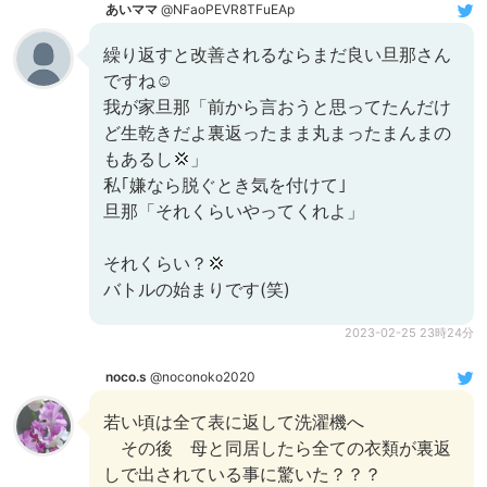
あいママ
@NFaoPEVR8TFuEAp
繰り返すと改善されるならまだ良い旦那さん
ですね☺️
我が家旦那「前から言おうと思ってたんだけ
ど生乾きだよ裏返ったまま丸まったまんまの
もあるし💢」
私｢嫌なら脱ぐとき気を付けて｣
旦那「それくらいやってくれよ」
それくらい？💢
バトルの始まりです(笑)
2023-02-25 23時24分
noco.s
@noconoko2020
若い頃は全て表に返して洗濯機へ
その後 母と同居したら全ての衣類が裏返
しで出されている事に驚いた？？？