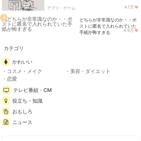
4.1万
アプリ・ゲーム
4
どちらが非常識なのか・・ポ
ストに匿名で入れられていた
4.9万
ニュース
手紙が怖すぎる
カテゴリ
かわいい
コスメ・メイク
美容・ダイエット
恋愛
テレビ番組・CM
役立ち・知識
おもしろ
ニュース