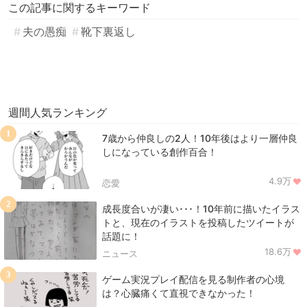
この記事に関するキーワード
夫の愚痴
靴下裏返し
週間人気ランキング
1
7歳から仲良しの2人！10年後はより一層仲良
しになっている創作百合！
4.9万
恋愛
2
成長度合いが凄い･･･！10年前に描いたイラス
トと、現在のイラストを投稿したツイートが
話題に！
18.6万
ニュース
3
ゲーム実況プレイ配信を見る制作者の心境
は？心臓痛くて直視できなかった！