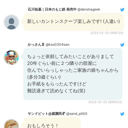
石川祐基｜日本のもじ鉄 発売中
@denshageek
新しいカントンスクープ楽しみです! (人違い)
2023-02-25 06時13分
かっさん🦑
@kas0304san
ちょっと依頼してみたいことがありまして
20年ぐらい前に２つ隣りの部屋に
住んでいらっしゃったご家族の娘ちゃんから
(多分3歳ぐらい)
お手紙をもらったんですけど
難読過ぎて読めなくてね(笑)
2023-02-25 06時02分
サンドピット@庭園民🥐
@sand_pit00
おもしろそう！