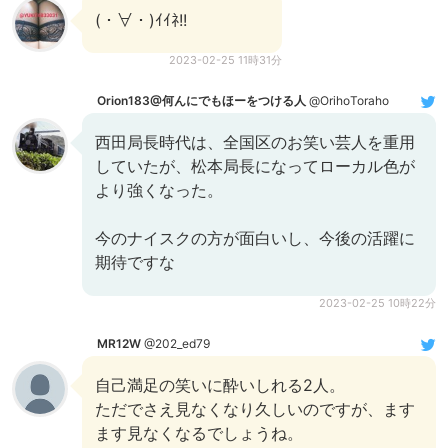
(・∀・)ｲｲﾈ!!
2023-02-25 11時31分
Orion183@何んにでもほーをつける人
@OrihoToraho
西田局長時代は、全国区のお笑い芸人を重用
していたが、松本局長になってローカル色が
より強くなった。
今のナイスクの方が面白いし、今後の活躍に
期待ですな
2023-02-25 10時22分
MR12W
@202_ed79
自己満足の笑いに酔いしれる2人。
ただでさえ見なくなり久しいのですが、ます
ます見なくなるでしょうね。