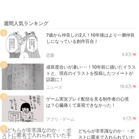
週間人気ランキング
1
7歳から仲良しの2人！10年後はより一層仲良
しになっている創作百合！
4.9万
恋愛
2
成長度合いが凄い･･･！10年前に描いたイラス
トと、現在のイラストを投稿したツイートが
話題に！
18.6万
ニュース
3
ゲーム実況プレイ配信を見る制作者の心境
は？心臓痛くて直視できなかった！
4.1万
アプリ・ゲーム
4
どちらが非常識なのか・・ポ
ストに匿名で入れられていた