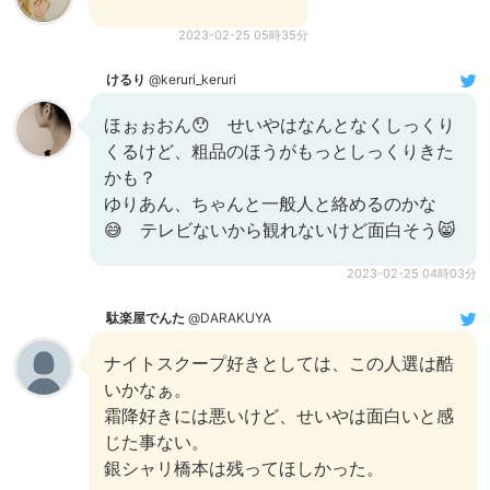
2023-02-25 05時35分
けるり
@keruri_keruri
ほぉぉおん😯 せいやはなんとなくしっくり
くるけど、粗品のほうがもっとしっくりきた
かも？
ゆりあん、ちゃんと一般人と絡めるのかな
😅 テレビないから観れないけど面白そう😸
2023-02-25 04時03分
駄楽屋でんた
@DARAKUYA
ナイトスクープ好きとしては、この人選は酷
いかなぁ。
霜降好きには悪いけど、せいやは面白いと感
じた事ない。
銀シャリ橋本は残ってほしかった。