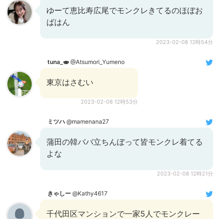
ゆーて恵比寿広尾でモンクレきてるのほぼお
ばはん
2023-02-08 12時54分
tuna_🍣
@Atsumori_Yumeno
東京はさむい
2023-02-08 12時53分
ミツハ
@mamenana27
蒲田の韓ババ立ちんぼって皆モンクレ着てる
よな
2023-02-08 12時21分
きゃしー
@Kathy4617
千代田区マンションで一家5人でモンクレー