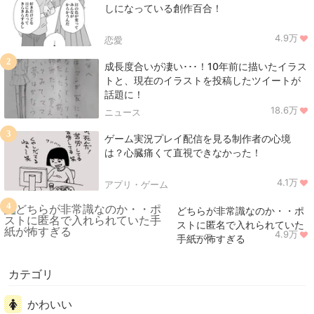
しになっている創作百合！
4.9万
恋愛
2
成長度合いが凄い･･･！10年前に描いたイラス
トと、現在のイラストを投稿したツイートが
話題に！
18.6万
ニュース
3
ゲーム実況プレイ配信を見る制作者の心境
は？心臓痛くて直視できなかった！
4.1万
アプリ・ゲーム
4
どちらが非常識なのか・・ポ
ストに匿名で入れられていた
4.9万
ニュース
手紙が怖すぎる
カテゴリ
かわいい