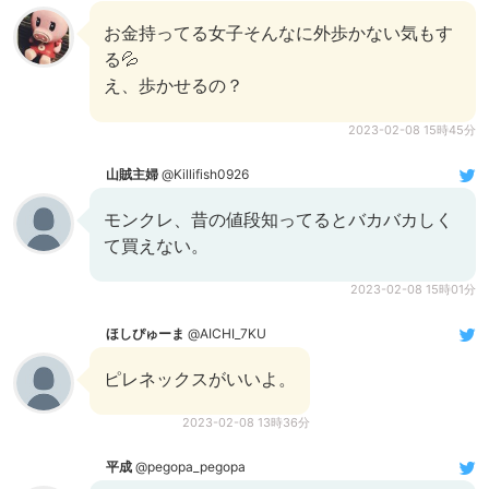
お金持ってる女子そんなに外歩かない気もす
る💦
え、歩かせるの？
2023-02-08 15時45分
山賊主婦
@Killifish0926
モンクレ、昔の値段知ってるとバカバカしく
て買えない。
2023-02-08 15時01分
ほしぴゅーま
@AICHI_7KU
ピレネックスがいいよ。
2023-02-08 13時36分
平成
@pegopa_pegopa