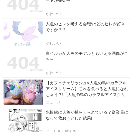
ットが発売中
かわいい
人魚のヒレを考える会!皆はどのヒレが好き
ですか？？
かわいい
白イルカが人魚のモデルともいえる画像がこ
ちら
かわいい
【カフェチェリッシュ×人魚の島のカラフル
アイスクリーム】これを食べると人魚になれ
ちゃう？!「人魚の島のカラフルアイスクリ
ーム」
ニュース
水族館に人魚が捕らえられている？従業員に
なって救おうとした結果!
おもしろ・笑える