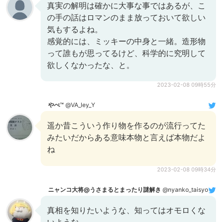
真実の解明は確かに大事な事ではあるが、こ
の手の話はロマンのまま放っておいて欲しい
気もするよね。
感覚的には、ミッキーの中身と一緒。造形物
って誰もが思ってるけど、科学的に究明して
欲しくなかったな、と。
2023-02-08 09時55分
やべ™
@VA_ley_Y
遥か昔こういう作り物を作るのが流行ってた
みたいだからある意味本物と言えば本物だよ
ね
2023-02-08 09時34分
ニャンコ大将@うさまるとまったり謎解き
@nyanko_taisyo
真相を知りたいような、知ってはオモロくな
いような