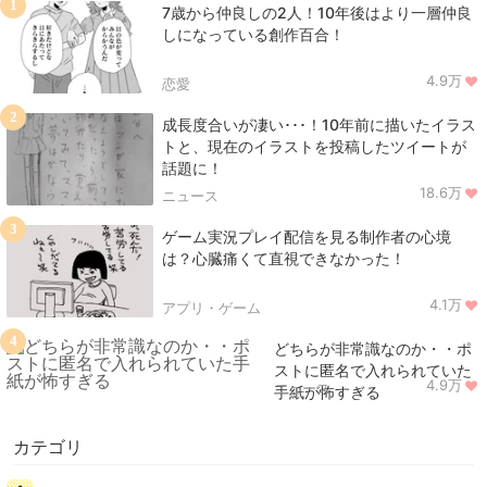
1
7歳から仲良しの2人！10年後はより一層仲良
しになっている創作百合！
4.9万
恋愛
2
成長度合いが凄い･･･！10年前に描いたイラス
トと、現在のイラストを投稿したツイートが
話題に！
18.6万
ニュース
3
ゲーム実況プレイ配信を見る制作者の心境
は？心臓痛くて直視できなかった！
4.1万
アプリ・ゲーム
4
どちらが非常識なのか・・ポ
ストに匿名で入れられていた
4.9万
ニュース
手紙が怖すぎる
カテゴリ