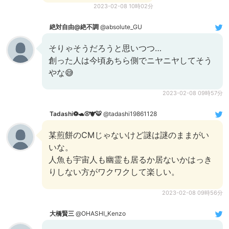
2023-02-08 10時02分
絶対自由@絶不調
@absolute_GU
そりゃそうだろうと思いつつ…
創った人は今頃あちら側でニヤニヤしてそう
やな😅
2023-02-08 09時57分
Tadashi⚽🐢⚾🐮🐯
@tadashi19861128
某煎餅のCMじゃないけど謎は謎のままがい
いな。
人魚も宇宙人も幽霊も居るか居ないかはっき
りしない方がワクワクして楽しい。
2023-02-08 09時56分
大橋賢三
@OHASHI_Kenzo