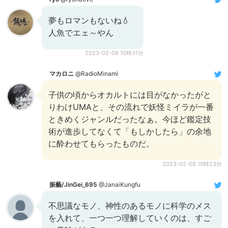
夢もロマンもないね💧
人魚でエェ～やん
2023-02-08 10時31分
マカロニ
@RadioMinami
子供の頃からオカルトには目がなかったがと
りわけUMAと、その流れで妖怪ミイラが一番
ときめくジャンルだったなぁ。今ほど鑑定技
術が進歩してなくて「もしかしたら」の余地
に酔わせてもらったものだ。
2023-02-08 10時23分
振藝/JinGei_695
@JanaiKungfu
不思議なモノ、神性のあるモノに科学のメス
を入れて、一つ一つ理解していくのは、すご