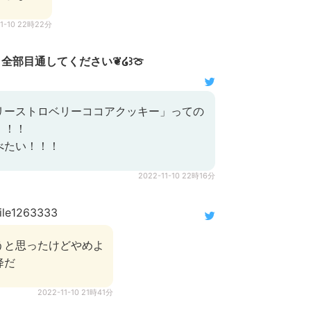
11-10 22時22分
全部目通してください❦໒꒱🍈
リーストロベリーココアクッキー」っての
！！！
べたい！！！
2022-11-10 22時16分
le1263333
うと思ったけどやめよ
降だ
2022-11-10 21時41分