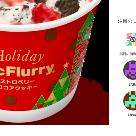
注目の 
話題の画
SAR
saku