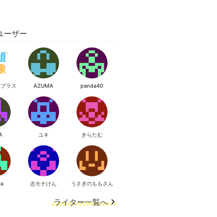
ユーザー
像プラス
AZUMA
panda40
A
ユキ
きらたむ
ra
志モナけん
うさぎのももさん
ライター一覧へ