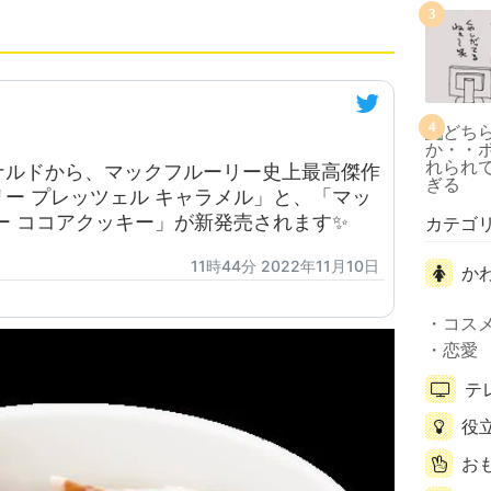
3
4
ナルドから、マックフルーリー史上最高傑作
ー プレッツェル キャラメル」と、「マッ
ー ココアクッキー」が新発売されます✨
カテゴ
11時44分 2022年11月10日
か
コス
恋愛
テ
役
お