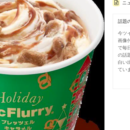
ニ
話題
今ツ
画像
で毎
の話
白い
てい