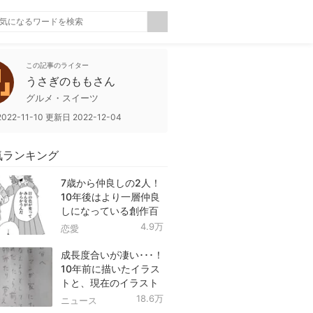
この記事のライター
うさぎのももさん
グルメ・スイーツ
2022-11-10
更新日
2022-12-04
気ランキング
7歳から仲良しの2人！
10年後はより一層仲良
しになっている創作百
合！
4.9万
恋愛
成長度合いが凄い･･･！
10年前に描いたイラス
トと、現在のイラスト
を投稿したツイートが
18.6万
ニュース
話題に！