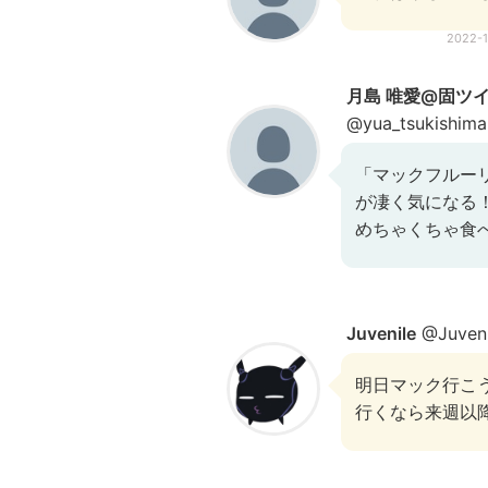
2022-
月島 唯愛@固ツイ
@yua_tsukishima
「マックフルー
が凄く気になる
めちゃくちゃ食
Juvenile
@Juveni
明日マック行こ
行くなら来週以