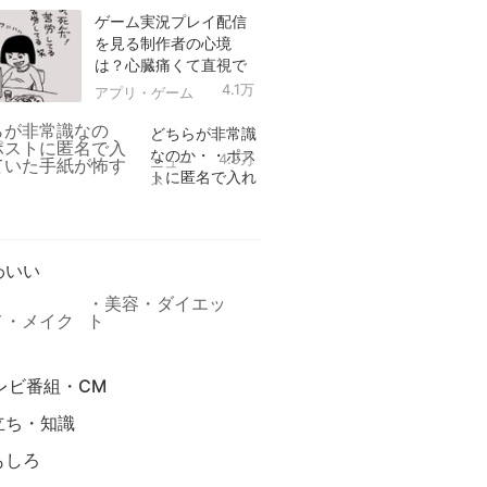
ゲーム実況プレイ配信
を見る制作者の心境
は？心臓痛くて直視で
きなかった！
4.1万
アプリ・ゲーム
どちらが非常識
なのか・・ポス
4.9万
ニュー
トに匿名で入れ
ス
られていた手紙
リ
が怖すぎる
わいい
美容・ダイエッ
メ・メイク
ト
レビ番組・CM
立ち・知識
もしろ