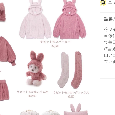
ニ
話題
今ツ
画像
で毎
の話
白い
てい