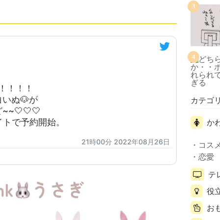
3
4
ぎ！！！！
いぬ🐶が
カテゴ
🤍🤍🤍
サイトで予約開始。
か
21時00分 2022年08月26日
コス
恋愛
テ
役
お