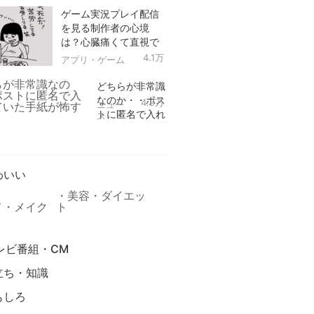
ゲーム実況プレイ配信
を見る制作者の心境
は？心臓痛くて直視で
きなかった！
4.1万
アプリ・ゲーム
どちらが非常識
なのか・・ポス
4.9万
ニュー
トに匿名で入れ
ス
られていた手紙
リ
が怖すぎる
わいい
美容・ダイエッ
メ・メイク
ト
レビ番組・CM
立ち・知識
もしろ