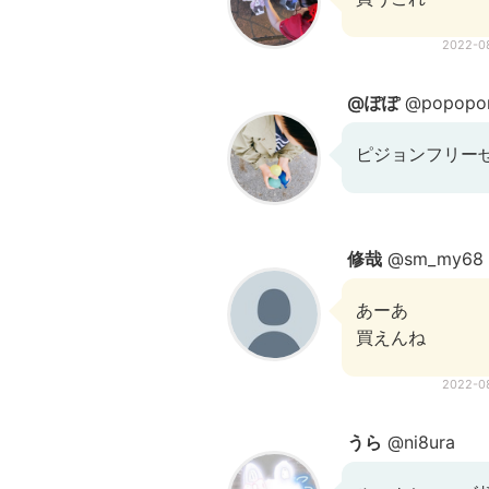
2022-0
@ぽぽ
@popopo
ピジョンフリー
修哉
@sm_my68
あーあ
買えんね
2022-0
うら
@ni8ura