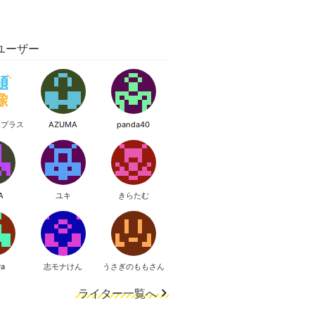
ユーザー
像プラス
AZUMA
panda40
A
ユキ
きらたむ
ra
志モナけん
うさぎのももさん
ライター一覧へ