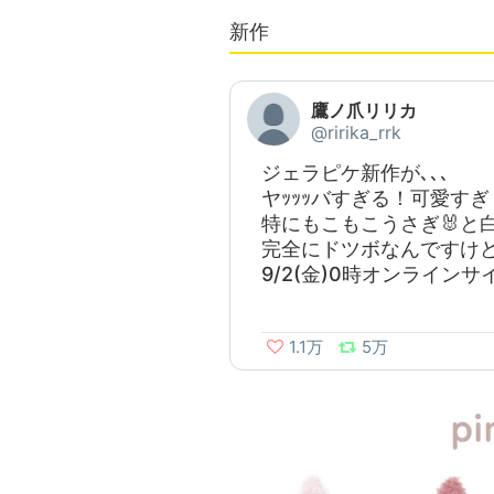
新作
鷹ノ爪リリカ
@ririka_rrk
ジェラピケ新作が､､､
ヤｯｯｯバすぎる！可愛す
特にもこもこうさぎ🐰と白
完全にドツボなんですけど~~
9/2(金)0時オンライン
1.1万
5万