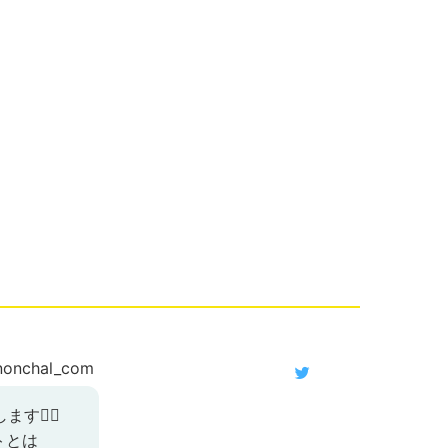
onchal_com
す🙇‍♀️
トとは