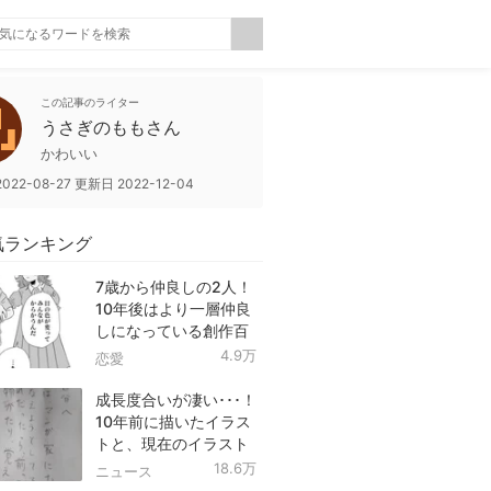
この記事のライター
うさぎのももさん
かわいい
2022-08-27
更新日
2022-12-04
気ランキング
7歳から仲良しの2人！
10年後はより一層仲良
しになっている創作百
合！
4.9万
恋愛
成長度合いが凄い･･･！
10年前に描いたイラス
トと、現在のイラスト
を投稿したツイートが
18.6万
ニュース
話題に！