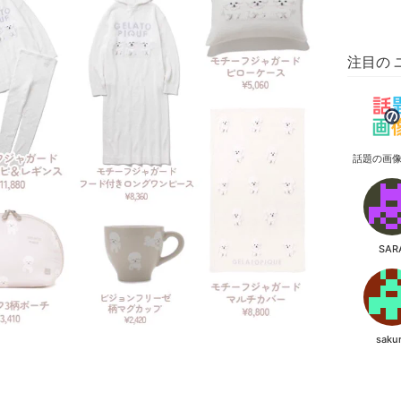
注目の 
話題の画
SAR
saku