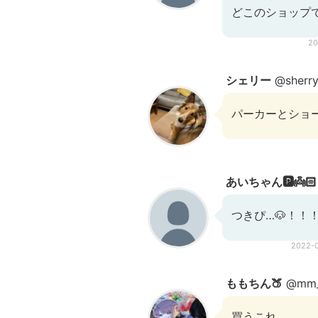
どこのショップ
20
シェリー
@sherry
パーカーとショ
あいちゃん🅿️👼🏻
つきぴ…🐶！！
2022-
ももちん🍑
@mm_
買うこれ