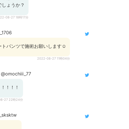
でしょうか？
22-08-27 18時17分
_1706
ートパンツで施術お願いします☺️
2022-08-27 11時04分
@omochiii_77
！！！！！
08-27 22時24分
sksktw