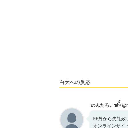
白犬への反応
のんたろ。🐒ིྀ
@n
FF外から失礼致しま
オンラインサイ