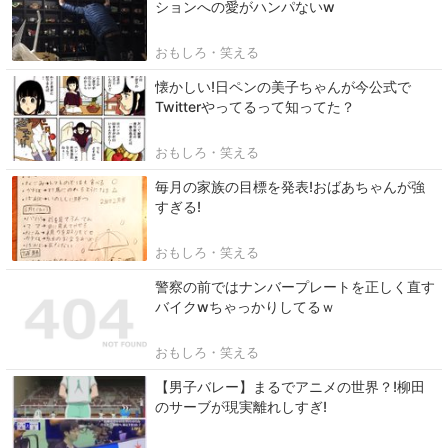
ションへの愛がハンパないw
おもしろ・笑える
懐かしい!日ペンの美子ちゃんが今公式で
Twitterやってるって知ってた？
おもしろ・笑える
毎月の家族の目標を発表!おばあちゃんが強
すぎる!
おもしろ・笑える
警察の前ではナンバープレートを正しく直す
バイクwちゃっかりしてるｗ
おもしろ・笑える
【男子バレー】まるでアニメの世界？!柳田
のサーブが現実離れしすぎ!