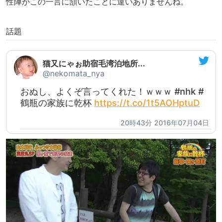
性陣がこの一言に頷いたことに違いありませんね。
話題
猫又にゃぉ助宿毛湾泊地所...
@nekomata_nya
おぬし、よくぞ言ってくれた！ｗｗｗ #nhk #
鶴瓶の家族に乾杯
https://t.co/1t5AOHptuD
20時43分 2016年07月04日