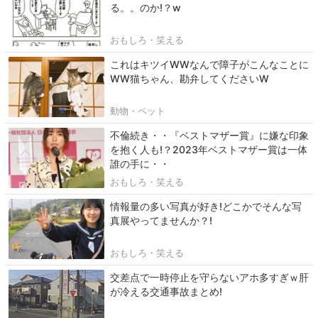
る。。のか!？w
おもしろ・笑える
これはキツイWWなんで障子がこんなことに
WW猫ちゃん、勘弁してくださいW
動物・ペット
不倫続き・・『ベストマザー賞』に嫌な印象
を抱く人も!？2023年ベストマザー賞は一体
誰の手に・・
おもしろ・笑える
情報量の多い写真が好き!どこかでそんな写
真展やってませんか？!
おもしろ・笑える
交差点で一時停止を守らないアホ多すぎｗ肝
が冷える交通事故まとめ!