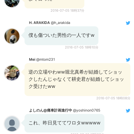
2016-07-05 18時37分
H. ARAKIDA
@h_arakida
僕も傷ついた男性の一人ですw
2016-07-05 18時10分
Mei
@mtom231
逆の立場やわww堀北真希が結婚してショッ
クしたんじゃなくて耕史君が結婚してショッ
ク受けたww
2016-07-05 18時08分
よしのん@痛車計画進行中
@yoshinon0765
これ、昨日見ててワロタwwwww