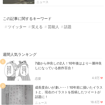
ニュース
この記事に関するキーワード
ツイッター
笑える
芸能人
話題
週間人気ランキング
1
7歳から仲良しの2人！10年後はより一層仲良
しになっている創作百合！
4.9万
恋愛
2
成長度合いが凄い･･･！10年前に描いたイラス
トと、現在のイラストを投稿したツイートが
話題に！
18.6万
ニュース