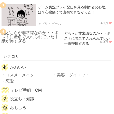
3
ゲーム実況プレイ配信を見る制作者の心境
は？心臓痛くて直視できなかった！
4.1万
アプリ・ゲーム
4
どちらが非常識なのか・・ポ
ストに匿名で入れられていた
4.9万
ニュース
手紙が怖すぎる
カテゴリ
かわいい
コスメ・メイク
美容・ダイエット
恋愛
テレビ番組・CM
役立ち・知識
おもしろ