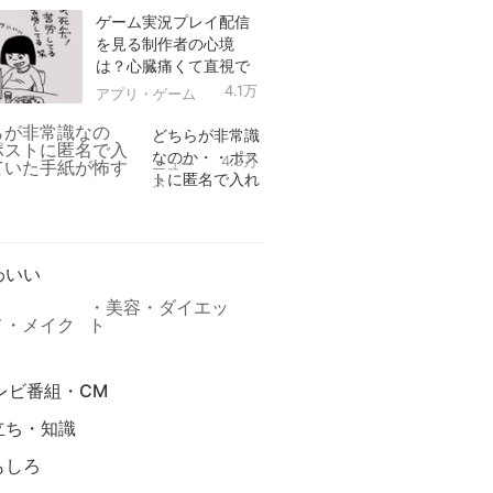
ゲーム実況プレイ配信
を見る制作者の心境
は？心臓痛くて直視で
きなかった！
4.1万
アプリ・ゲーム
どちらが非常識
なのか・・ポス
4.9万
ニュー
トに匿名で入れ
ス
られていた手紙
リ
が怖すぎる
わいい
美容・ダイエッ
メ・メイク
ト
レビ番組・CM
立ち・知識
もしろ