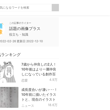
この記事のライター
話題の画像プラス
役立ち・知識
2022-02-26
更新日
2022-12-10
気ランキング
7歳から仲良しの2人！
10年後はより一層仲良
しになっている創作百
合！
4.9万
恋愛
成長度合いが凄い･･･！
10年前に描いたイラス
トと、現在のイラスト
を投稿したツイートが
18.6万
ニュース
話題に！