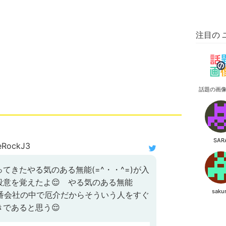
注目の 
話題の画
SAR
RockJ3
てきたやる気のある無能(=^・・^=)が入
殺意を覚えたよ😌 やる気のある無能
saku
が一番会社の中で厄介だからそういう人をすぐ
であると思う😌