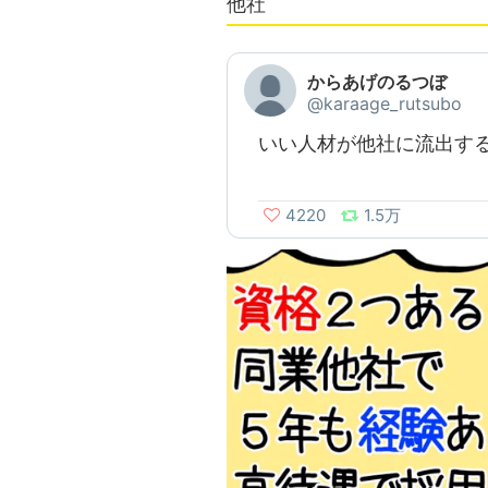
他社
からあげのるつぼ
@karaage_rutsubo
いい人材が他社に流出する
4220
1.5万