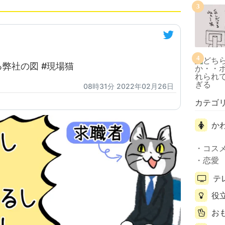
3
4
弊社の図 #現場猫
08時31分 2022年02月26日
カテゴ
か
コス
恋愛
テ
役
お