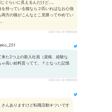
同じぐらいに見えるんだけど…。
格を持っている猫なら２匹いればなお心強
ち両方の猫がこんなとこ見限ってやめてい
…。
2022-02-26 15時43分
eko_251
て来た2つ上の新入社員（資格、経験な
ちゃ高い給料貰ってて、？となった記憶
2022-02-26 15時26分
くさんありますけど転職活動キツいです