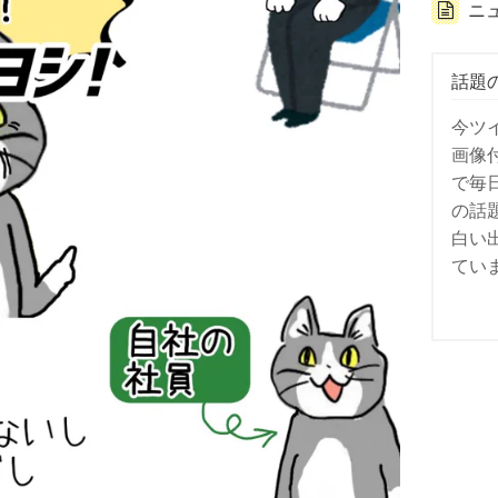
ニ
話題
今ツ
画像
で毎
の話
白い
てい