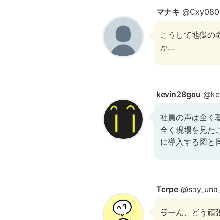
マナキ
@Cxy080
こうして地獄の
か…
kevin28gou
@ke
社員の声は全く
全く現場を見た
に導入する図と
Torpe
@soy_una
ゔーん、どう頑