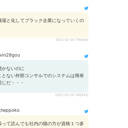
職場と化してブラック企業になっていくの
2022-02-26 17時34分
vin28gou
聴かないのに
ことない外部コンサルでのシステムは簡単
同じだ・・・
2022-02-26 15時44分
_heppoko
張って読んでも社内の猫の方が資格１つ多