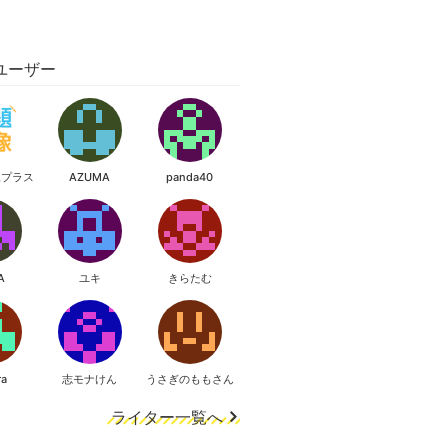
ユーザー
像プラス
AZUMA
panda40
A
ユキ
きらたむ
ra
志モナけん
うさぎのももさん
ライター一覧へ