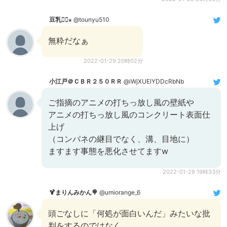
豆乳◓⃙⋆
@tounyu510
無粋だなぁ
2022-01-29 20時02分
小江戸＠ＣＢＲ２５０ＲＲ
@iWjXUElYDDcRbNb
ご指摘のアニメの打ちっ放し風の壁紙や
アニメの打ちっ放し風のコンクリート表面仕
上げ
（コンパネの継目でなく、溝、目地に）
ますます事態を悪化させてますw
2022-01-29 19時33分
🍹まりんみかん🍭
@umiorange_6
頭ごなしに「何処が面白いんだ」みたいな批
判をするのではなく