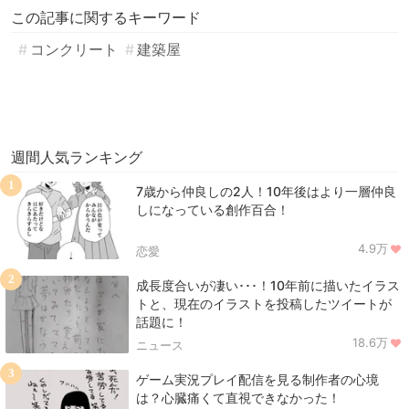
この記事に関するキーワード
コンクリート
建築屋
週間人気ランキング
1
7歳から仲良しの2人！10年後はより一層仲良
しになっている創作百合！
4.9万
恋愛
2
成長度合いが凄い･･･！10年前に描いたイラス
トと、現在のイラストを投稿したツイートが
話題に！
18.6万
ニュース
3
ゲーム実況プレイ配信を見る制作者の心境
は？心臓痛くて直視できなかった！