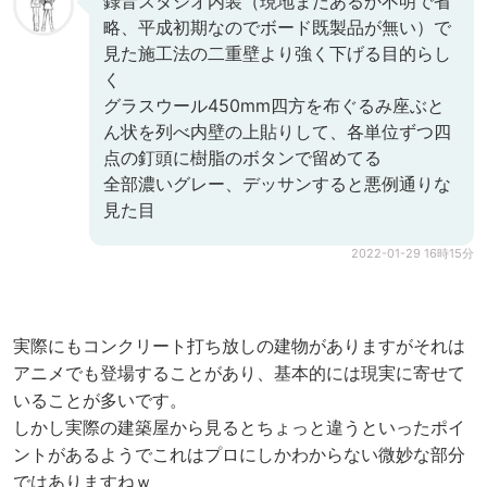
録音スタジオ内装（現地まだあるか不明で省
略、平成初期なのでボード既製品が無い）で
見た施工法の二重壁より強く下げる目的らし
く
グラスウール450mm四方を布ぐるみ座ぶと
ん状を列べ内壁の上貼りして、各単位ずつ四
点の釘頭に樹脂のボタンで留めてる
全部濃いグレー、デッサンすると悪例通りな
見た目
2022-01-29 16時15分
実際にもコンクリート打ち放しの建物がありますがそれは
アニメでも登場することがあり、基本的には現実に寄せて
いることが多いです。
しかし実際の建築屋から見るとちょっと違うといったポイ
ントがあるようでこれはプロにしかわからない微妙な部分
ではありますねｗ