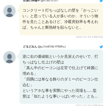
出張の準備中
@rt19010101
コンクリート打ちっぱなしの壁を「かっこい
い」と思っている人が多いのか、そういう物
件を見たことあるけど、冷暖房効率を考えれ
ば、ちゃんと断熱材を貼らないと。
2022-01-29 20時14分
どるどみん
@pJ1m81NkYPBIRvJ
逆に右の価値観というか見栄えのせいで、打
ちっぱなし仕上げの壁は
「真ん中のピーコンは左官で仕上げて綺麗に
埋める」
「四隅には単なる飾りのダミーのピーコン仕
込む」
というアホな事を実際にやった現場も……監
督は「似たような事いっぱいやった」とも…
2022-01-29 20時06分