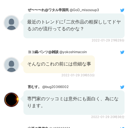
ぜ〜〜〜れ@ワタル帝国民
@GoD_misosoup3
最近のトレンドに｢二次作品の粗探ししてドヤ
る｣のが流行ってるのかな？
2022-01-29 21時29分
ヨコ縞パンツ@雑談
@yokoshimacoin
そんなのこれの前には些細な事
2022-01-29 20時53分
苔むす。
@bug20366002
専門家のツッコミは意外にも面白く、為にな
ります。
2022-01-29 20時36分