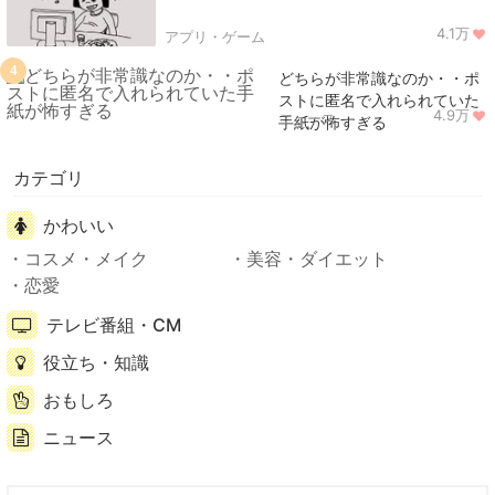
4.1万
アプリ・ゲーム
4
どちらが非常識なのか・・ポ
ストに匿名で入れられていた
4.9万
ニュース
手紙が怖すぎる
カテゴリ
かわいい
コスメ・メイク
美容・ダイエット
恋愛
テレビ番組・CM
役立ち・知識
おもしろ
ニュース