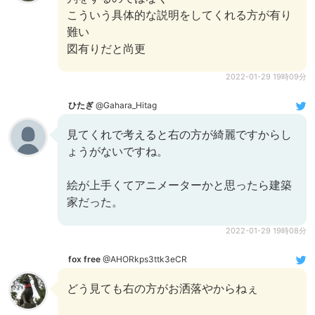
こういう具体的な説明をしてくれる方が有り
難い
図有りだと尚更
2022-01-29 19時09分
ひたぎ
@Gahara_Hitag
見てくれで考えると右の方が綺麗ですからし
ょうがないですね。
絵が上手くてアニメーターかと思ったら建築
家だった。
2022-01-29 19時08分
fox free
@AHORkps3ttk3eCR
どう見ても右の方がお洒落やからねぇ