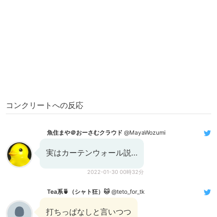
コンクリートへの反応
魚住まや＠おーさむクラウド
@MayaWozumi
実はカーテンウォール説…
2022-01-30 00時32分
Tea系🍵（シャト狂）🐱
@teto_for_tk
打ちっぱなしと言いつつ