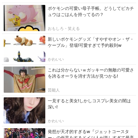
ポケモンの可愛い母子手帳。どうしてピカチ
ュウはごはんを持ってるの？
おもしろ・笑える
新しいポケモングッズ「すやすやオン・ザ・
ケーブル」登場!可愛すぎて予約殺到w
かわいい
これは分からないｗガッキーの無敵の可愛さ
を誇るオーラを消す方法が見つかる!
芸能人
一見すると美女!しかしコスプレ美女の闇は
深い!
かわいい
発想が天才的すぎるw『ジェットコースタ
ー』の仮装をするドイツ人が楽しすぎて最高