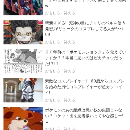
w
おもしろ・笑える
斬新すぎる!! 死神の目にチャリのベルを使う
発想力!リュークのコスプレしてる人がヤバ
い!
おもしろ・笑える
２０年前の「ポケモンショック」を覚えてい
ますか？？本当に悪いのはピカチュウだっ
た!？!？
おもしろ・笑える
素敵なコスプレイヤー! 60歳からコスプレ
を始めた男性コスプレイヤーが超カッコイ
イ!
おもしろ・笑える
ポケモンのあの組織は悪い奴の集団じゃな
い？ロケット団を悪者扱いってやな感じー!
ｗ
おもしろ・笑える