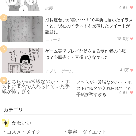
4.9万
恋愛
2
成長度合いが凄い･･･！10年前に描いたイラス
トと、現在のイラストを投稿したツイートが
話題に！
18.6万
ニュース
3
ゲーム実況プレイ配信を見る制作者の心境
は？心臓痛くて直視できなかった！
4.1万
アプリ・ゲーム
4
どちらが非常識なのか・・ポ
ストに匿名で入れられていた
4.9万
ニュース
手紙が怖すぎる
カテゴリ
かわいい
コスメ・メイク
美容・ダイエット