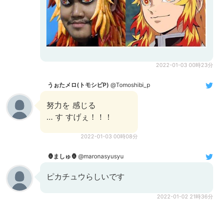
2022-01-03 00時23分
うぉたメロ(トモシビP)
@Tomoshibi_p
努力を 感じる
… す すげぇ！！！
2022-01-03 00時08分
🦍ましゅ🦍
@maronasyusyu
ピカチュウらしいです
2022-01-02 21時36分