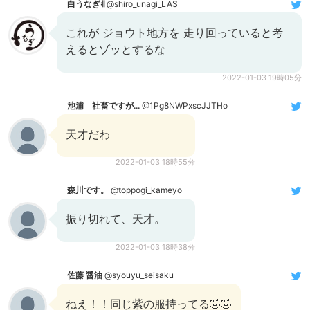
白うなぎ𝄇
@shiro_unagi_LAS
これが ジョウト地方を 走り回っていると考
えるとゾッとするな
2022-01-03 19時05分
池浦 社畜ですが...
@1Pg8NWPxscJJTHo
天才だわ
2022-01-03 18時55分
森川です。
@toppogi_kameyo
振り切れて、天才。
2022-01-03 18時38分
佐藤 醤油
@syouyu_seisaku
ねえ！！同じ紫の服持ってる🤣🤣