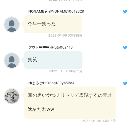
NONAME🎈
@NONAME10012329
今年一笑った
2022-01-06 03時38分
フウト👑👑👑
@futo062413
笑笑
2022-01-04 10時32分
ゆまる
@PrD3og18Rya5BaA
頭の黒いやつチリトリで表現するの天才
逸材だわww
2022-01-04 03時18分