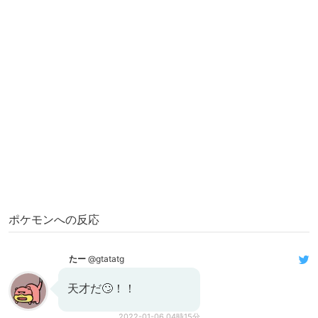
ポケモンへの反応
たー
@gtatatg
天才だ🙄！！
2022-01-06 04時15分