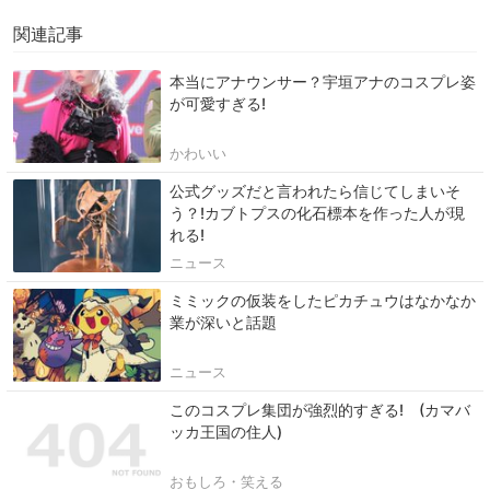
関連記事
本当にアナウンサー？宇垣アナのコスプレ姿
が可愛すぎる!
かわいい
公式グッズだと言われたら信じてしまいそ
う？!カブトプスの化石標本を作った人が現
れる!
ニュース
ミミックの仮装をしたピカチュウはなかなか
業が深いと話題
ニュース
このコスプレ集団が強烈的すぎる! (カマバ
ッカ王国の住人)
おもしろ・笑える