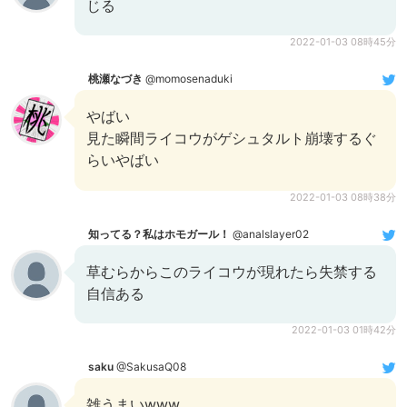
じる
2022-01-03 08時45分
桃瀬なづき
@momosenaduki
やばい
見た瞬間ライコウがゲシュタルト崩壊するぐ
らいやばい
2022-01-03 08時38分
知ってる？私はホモガール！
@analslayer02
草むらからこのライコウが現れたら失禁する
自信ある
2022-01-03 01時42分
saku
@SakusaQ08
雑うまいwww