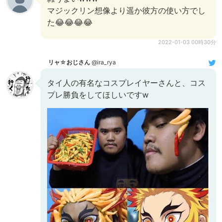
マジックリン想像より遥か彼方の使い方でし
た😂😂😂😂
2022-01-03 00時30分
リャ☆おじさん
@ira_rya
タイ人の有名なコスプレイヤーさんと、コス
プレ勝負をしてほしいですw