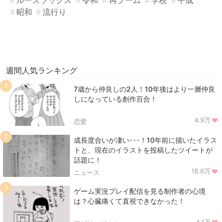
昭和
流行り
週間人気ランキング
1
7歳から仲良しの2人！10年後はより一層仲良
しになっている創作百合！
4.9万
恋愛
2
成長度合いが凄い･･･！10年前に描いたイラス
トと、現在のイラストを投稿したツイートが
話題に！
18.6万
ニュース
3
ゲーム実況プレイ配信を見る制作者の心境
は？心臓痛くて直視できなかった！
4.1万