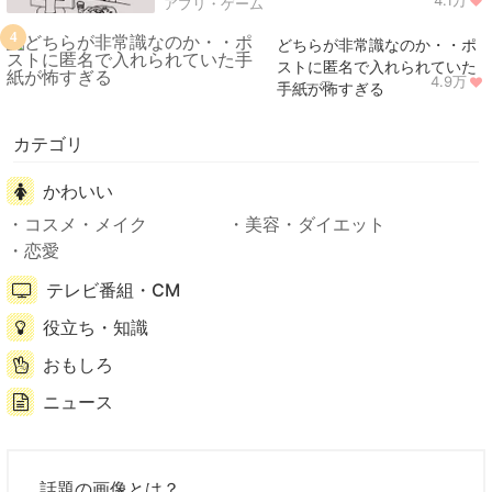
アプリ・ゲーム
4
どちらが非常識なのか・・ポ
ストに匿名で入れられていた
4.9万
ニュース
手紙が怖すぎる
カテゴリ
かわいい
コスメ・メイク
美容・ダイエット
恋愛
テレビ番組・CM
役立ち・知識
おもしろ
ニュース
話題の画像とは？