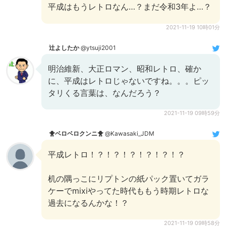
平成はもうレトロなん…？まだ令和3年よ…？
2021-11-19 10時01分
辻よしたか
@ytsuji2001
明治維新、大正ロマン、昭和レトロ、確か
に、平成はレトロじゃないですね。。。ピッ
タリくる言葉は、なんだろう？
2021-11-19 09時59分
🐥ベロベロクンニ🐥
@Kawasaki_JDM
平成レトロ！？！？！？！？！？！？
机の隅っこにリプトンの紙パック置いてガラ
ケーでmixiやってた時代ももう時期レトロな
過去になるんかな！？
2021-11-19 09時58分