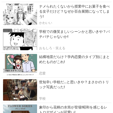
ナメられたくないから授業中にお菓子を食べ
る女子だけど？なぜか百合展開になってしま
う!
かわいい
学校での微笑ましいシーンかと思いきや？バ
チバチじゃないか!
おもしろ・笑える
結構地雷だらけ？学内恋愛のタイプ別にまと
めたものがこれ!
恋愛
世知辛い学校だ…と思いきや？まさかのトリ
ック写真だった!
学校
象印から花柄の水筒が登場!昭和を感じるレ
トロデザインが可愛い!