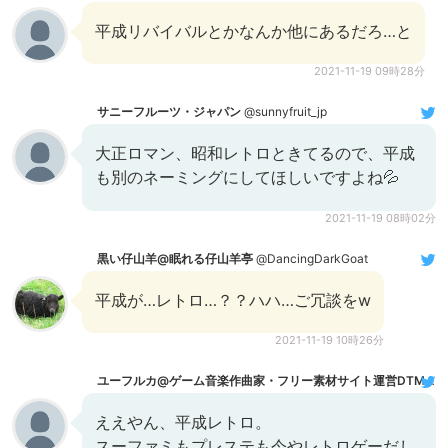
平成リバイバルとかなんか他にあるだろ…と
2021-11-19 09時28分
サニーフルーツ・ジャパン
@sunnyfruit_jp
大正ロマン、昭和レトロときてるので、平成
も別のネーミングにしてほしいですよね💦
2021-11-19 08時02分
黒い仔山羊@眠れる仔山羊亭
@DancingDarkGoat
平成が…レトロ…？？ハハ…ご冗談をw
2021-11-19 10時26分
ユーフルカ@ゲーム音楽作曲家・フリー素材サイト運営DTMer
@
ええやん、平成レトロ。
スーファミもプレステも今やレトロゲーだし