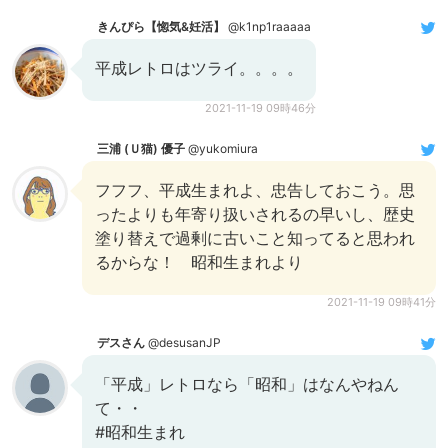
きんぴら【惚気&妊活】
@k1np1raaaaa
平成レトロはツライ。。。。
2021-11-19 09時46分
三浦 (Ｕ猫) 優子
@yukomiura
フフフ、平成生まれよ、忠告しておこう。思
ったよりも年寄り扱いされるの早いし、歴史
塗り替えで過剰に古いこと知ってると思われ
るからな！ 昭和生まれより
2021-11-19 09時41分
デスさん
@desusanJP
「平成」レトロなら「昭和」はなんやねん
て・・
#昭和生まれ