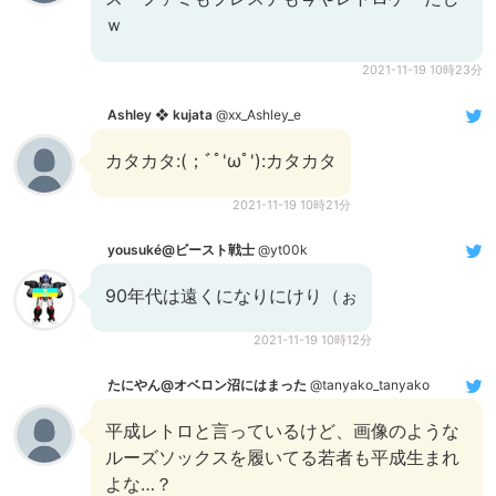
ｗ
2021-11-19 10時23分
Ashley ❖ kujata
@xx_Ashley_e
カタカタ:(；ﾞﾟ'ωﾟ'):カタカタ
2021-11-19 10時21分
yousuké@ビースト戦士
@yt00k
90年代は遠くになりにけり（ぉ
2021-11-19 10時12分
たにやん@オベロン沼にはまった
@tanyako_tanyako
平成レトロと言っているけど、画像のような
ルーズソックスを履いてる若者も平成生まれ
よな…？