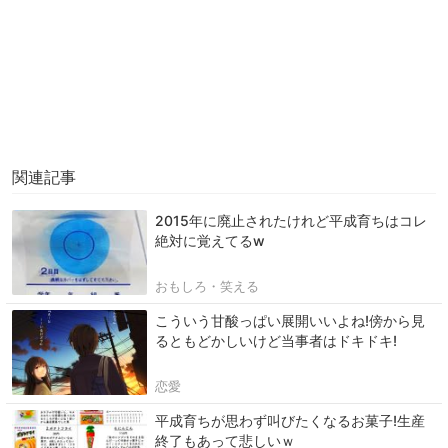
関連記事
2015年に廃止されたけれど平成育ちはコレ
絶対に覚えてるw
おもしろ・笑える
こういう甘酸っぱい展開いいよね!傍から見
るともどかしいけど当事者はドキドキ!
恋愛
平成育ちが思わず叫びたくなるお菓子!生産
終了もあって悲しいｗ