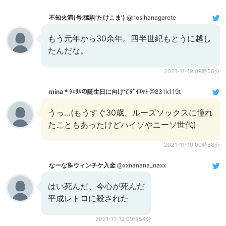
不知火満(号:猛駒‘たけこま’)
@hosihanagarete
もう元年から30余年。四半世紀もとうに越し
たんだな。
2021-11-19 09時58分
mina＊ｼｪﾘﾙの誕生日に向けてﾀﾞｲｴｯﾄ
@831k119t
うっ…(もうすぐ30歳、ルーズソックスに憧れ
たこともあったけどハイソやニーソ世代)
2021-11-19 09時58分
なーな📝ウィンチケ入金
@xxnanana_naxx
はい死んだ、今心が死んだ
平成レトロに殺された
2021-11-19 09時54分