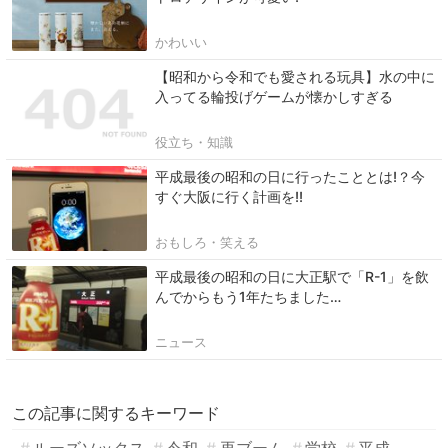
かわいい
【昭和から令和でも愛される玩具】水の中に
入ってる輪投げゲームが懐かしすぎる
役立ち・知識
平成最後の昭和の日に行ったこととは!？今
すぐ大阪に行く計画を!!
おもしろ・笑える
平成最後の昭和の日に大正駅で「R-1」を飲
んでからもう1年たちました…
ニュース
この記事に関するキーワード
ルーズソックス
令和
再ブーム
学校
平成