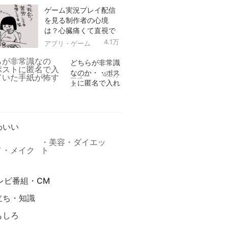
ゲーム実況プレイ配信
を見る制作者の心境
は？心臓痛くて直視で
きなかった！
4.1万
アプリ・ゲーム
どちらが非常識
なのか・・ポス
4.9万
ニュー
トに匿名で入れ
ス
られていた手紙
リ
が怖すぎる
わいい
美容・ダイエッ
メ・メイク
ト
レビ番組・CM
立ち・知識
もしろ