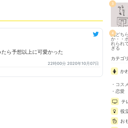
3
4
みたら予想以上に可愛かった
カテゴ
22時00分 2020年10月07日
か
コス
恋愛
テ
役
お