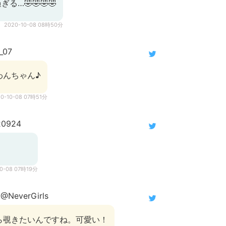
る…🤣🤣🤣🤣
2020-10-08 08時50分
_07
わんちゃん♪
20-10-08 07時51分
20924
10-08 07時19分
@NeverGirls
ら覗きたいんですね。可愛い！