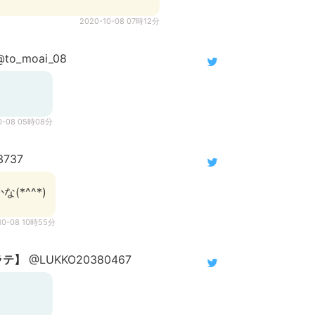
2020-10-08 07時12分
to_moai_08
0-08 05時08分
3737
(*^^*)
10-08 10時55分
ラテ】
@LUKKO20380467