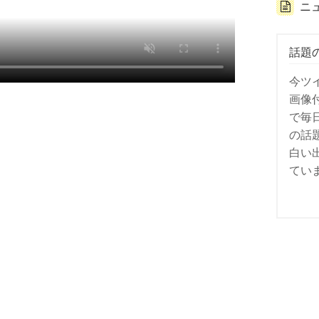
ニ
話題
今ツ
画像
で毎
の話
白い
てい