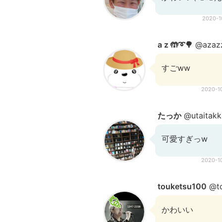
2020-
a z 🤲➰🌳
@azaz
すごww
2020-1
たっか
@utaitakk
可愛すぎっw
2020-1
touketsu100
@to
かわいい