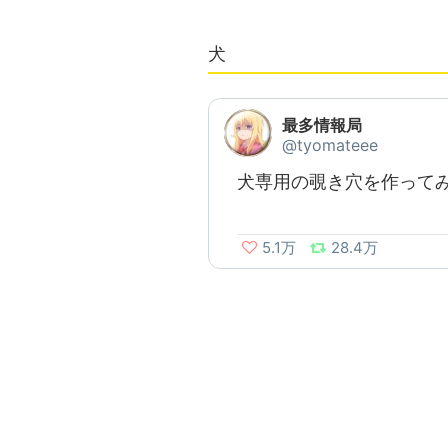
犬
最多情報局
@tyomateee
犬専用の覗き穴を作って
5.1万
28.4万