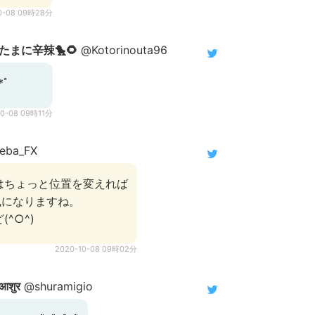
0-08 09時28分
まに辛辣🐤🌻
@Kotorinouta96
*ﾟ
10-08 09時11分
eba_FX
はちょっと位置を変えれば
風になりますね。
^○^)
2020-10-08 09時02分
शुर
@shuramigio