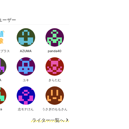
ユーザー
像プラス
AZUMA
panda40
A
ユキ
きらたむ
ra
志モナけん
うさぎのももさん
ライター一覧へ