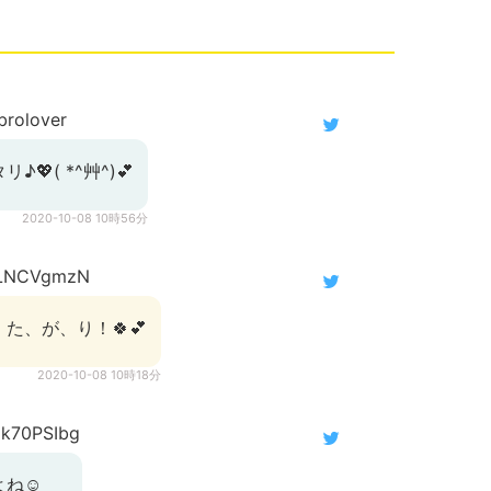
brolover
( *^艸^)︎💕︎
2020-10-08 10時56分
LNCVgmzN
た、が、り！🍀💕
2020-10-08 10時18分
k70PSIbg
よね☺️