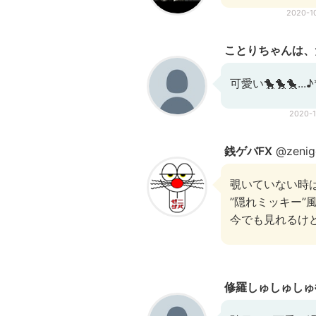
2020-1
ことりちゃんは、た
可愛い🐤🐤🐤...♪
2020-
銭ゲバFX
@zenig
覗いていない時
”隠れミッキー”
今でも見れるけど(
修羅しゅしゅしゅआ