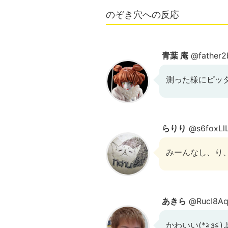
のぞき穴への反応
青葉 庵
@father2
測った様にピッタリ♪︎
らりり
@s6foxLl
みーんなし、り、
あきら
@RucI8Aq
かわいい(*≧з≦)