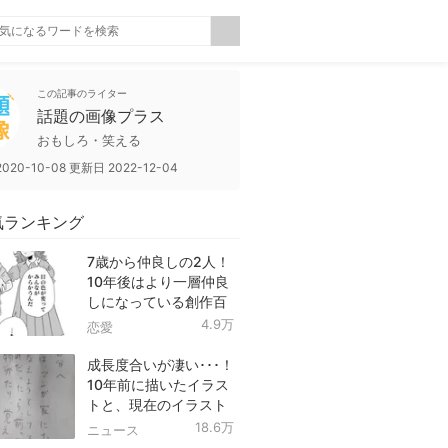
この記事のライター
話題の画像プラス
おもしろ・笑える
2020-10-08
更新日
2022-12-04
気ランキング
7歳から仲良しの2人！
10年後はより一層仲良
しになっている創作百
合！
4.9万
恋愛
成長度合いが凄い･･･！
10年前に描いたイラス
トと、現在のイラスト
を投稿したツイートが
18.6万
ニュース
話題に！