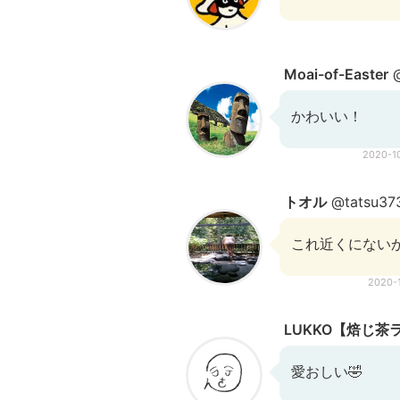
Moai-of-Easter
@
かわいい！
2020-1
トオル
@tatsu37
これ近くにないかな
2020-
LUKKO【焙じ茶
愛おしい🤣