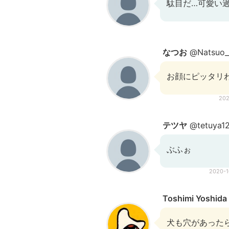
駄目だ…可愛い過ぎ
なつお
@Natsuo_
お顔にピッタリ
20
テツヤ
@tetuya1
ぶふぉ
2020-
Toshimi Yoshida
犬も穴があった