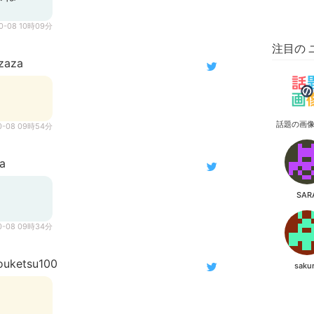
10-08 10時09分
注目の 
zaza
話題の画
0-08 09時54分
a
SAR
0-08 09時34分
uketsu100
saku