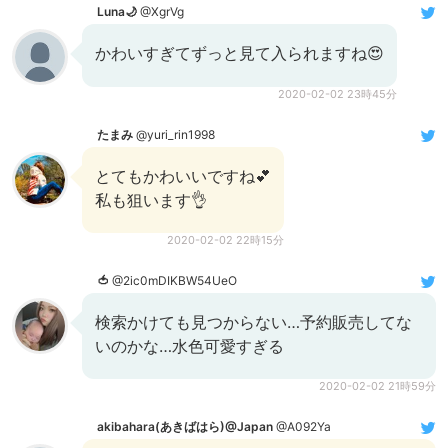
Luna🌙
@XgrVg
かわいすぎてずっと見て入られますね😍
2020-02-02 23時45分
たまみ
@yuri_rin1998
とてもかわいいですね💕
私も狙います👌
2020-02-02 22時15分
🍅
@2ic0mDIKBW54UeO
検索かけても見つからない…予約販売してな
いのかな…水色可愛すぎる
2020-02-02 21時59分
akibahara(あきばはら)@Japan
@A092Ya