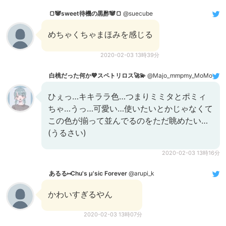
🍞🐼sweet待機の黒酢🐼🍞
@suecube
めちゃくちゃまほみを感じる
2020-02-03 13時39分
白桃だった何か💙スペトリロス🚀💫
@Majo_mmpmy_MoMo
ひぇっ…キキララ色…つまりミミタとポミィ
ちゃ…うっ…可愛い…使いたいとかじゃなくて
この色が揃って並んでるのをただ眺めたい…
(うるさい)
2020-02-03 13時16分
あるる⑅Chu's μ'sic Forever
@arupi_k
かわいすぎるやん
2020-02-03 13時07分