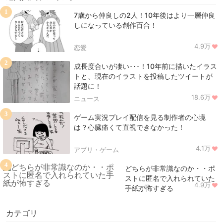
1
7歳から仲良しの2人！10年後はより一層仲良
しになっている創作百合！
4.9万
恋愛
2
成長度合いが凄い･･･！10年前に描いたイラス
トと、現在のイラストを投稿したツイートが
話題に！
18.6万
ニュース
3
ゲーム実況プレイ配信を見る制作者の心境
は？心臓痛くて直視できなかった！
4.1万
アプリ・ゲーム
4
どちらが非常識なのか・・ポ
ストに匿名で入れられていた
4.9万
ニュース
手紙が怖すぎる
カテゴリ