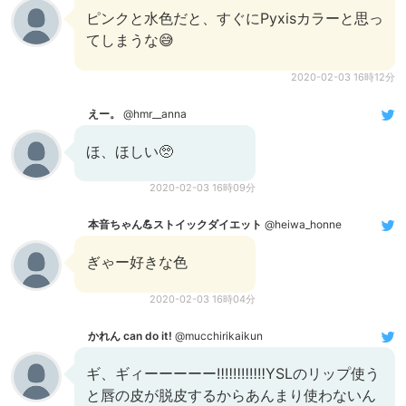
ピンクと水色だと、すぐにPyxisカラーと思っ
てしまうな😅
2020-02-03 16時12分
えー。
@hmr__anna
ほ、ほしい🥺
2020-02-03 16時09分
本音ちゃん💪ストイックダイエット
@heiwa_honne
ぎゃー好きな色
2020-02-03 16時04分
かれん can do it!
@mucchirikaikun
ギ、ギィーーーーー‼️‼️‼️‼️‼️‼️YSLのリップ使う
と唇の皮が脱皮するからあんまり使わないん