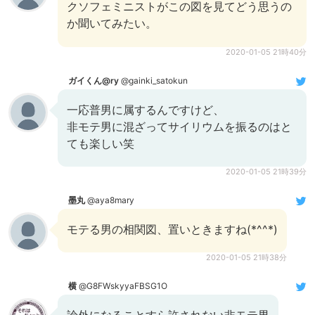
クソフェミニストがこの図を見てどう思うの
か聞いてみたい。
2020-01-05 21時40分
ガイくん@ry
@gainki_satokun
一応普男に属するんですけど、
非モテ男に混ざってサイリウムを振るのはと
ても楽しい笑
2020-01-05 21時39分
墨丸
@aya8mary
モテる男の相関図、置いときますね(*^^*)
2020-01-05 21時38分
横
@G8FWskyyaFBSG1O