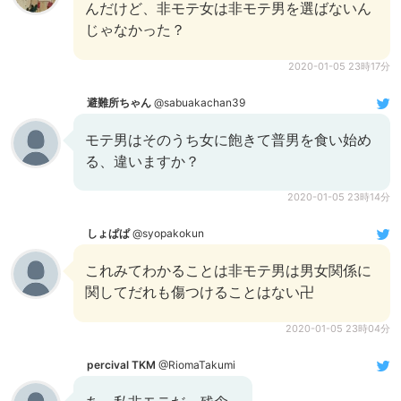
んだけど、非モテ女は非モテ男を選ばないん
じゃなかった？
2020-01-05 23時17分
避難所ちゃん
@sabuakachan39
モテ男はそのうち女に飽きて普男を食い始め
る、違いますか？
2020-01-05 23時14分
しょぱぱ
@syopakokun
これみてわかることは非モテ男は男女関係に
関してだれも傷つけることはない卍
2020-01-05 23時04分
percival TKM
@RiomaTakumi