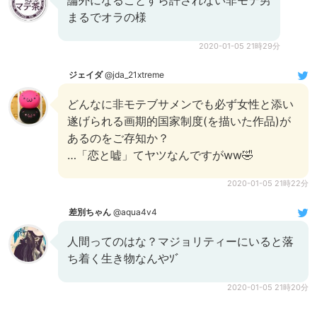
論外になることすら許されない非モテ男
まるでオラの様
2020-01-05 21時29分
ジェイダ
@jda_21xtreme
どんなに非モテブサメンでも必ず女性と添い
遂げられる画期的国家制度(を描いた作品)が
あるのをご存知か？
…「恋と嘘」てヤツなんですがww🤣
2020-01-05 21時22分
差別ちゃん
@aqua4v4
人間ってのはな？マジョリティーにいると落
ち着く生き物なんやｿﾞ
2020-01-05 21時20分