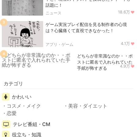
話題に！
18.6万
ニュース
3
ゲーム実況プレイ配信を見る制作者の心境
は？心臓痛くて直視できなかった！
4.1万
アプリ・ゲーム
4
どちらが非常識なのか・・ポ
ストに匿名で入れられていた
4.9万
ニュース
手紙が怖すぎる
カテゴリ
かわいい
コスメ・メイク
美容・ダイエット
恋愛
テレビ番組・CM
役立ち・知識