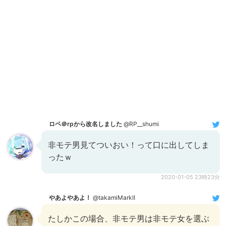
ロペ＠rpから改名しました
@RP__shumi
非モテ男見てついおい！って口に出してしま
ったｗ
2020-01-05 23時23分
やあよやあよ！
@takamiMarkII
たしかこの場合、非モテ男は非モテ女を選ぶ