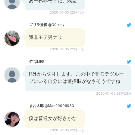
あー私非モテだ、残念
2020-01-05 22時40分
ゴリラ提督
@D0Ixmy
我非モテ男ナリ
2020-01-05 22時36分
竹
@kll6t
ff外から失礼します。この中で非モテグルー
プにいる自分には選択肢がなさそうですね
2020-01-05 22時23分
まお太郎
@Mao20006030
僕は普通女が好きかな
2020-01-05 22時08分