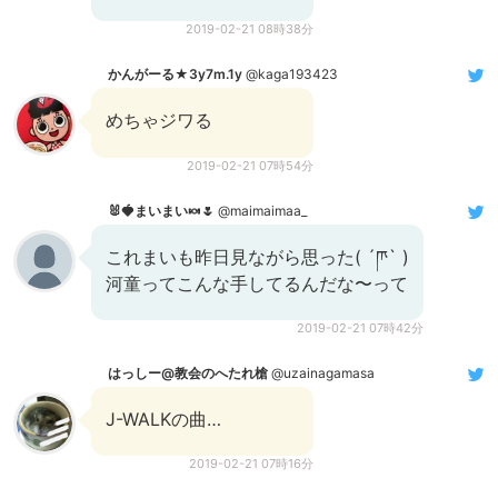
2019-02-21 08時38分
かんがーる★3y7m.1y
@kaga193423
めちゃジワる
2019-02-21 07時54分
🐰🍓まいまい🍬🌷
@maimaimaa_
これまいも昨日見ながら思った( ´ཫ` )
河童ってこんな手してるんだな〜って
2019-02-21 07時42分
はっしー@教会のへたれ槍
@uzainagamasa
J-WALKの曲…
2019-02-21 07時16分