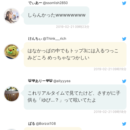
でぃあー
@ssorriish2850
しらんかったwwwwwwww
2019-02-21 09時23分
けんちぃ
@Think___rich
はなかっぱの中でもトップ3には入るつっこ
みどころ めっちゃなつかしい
2019-02-21 09時19分
🐯💜ありー💜🐯
@allyyyea
これリアルタイムで見てたけど、さすがに子
供も「ゆび…？」って呟いてたよ
2019-02-21 09時18分
ばる
@Borzoi108