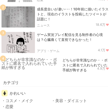
2
成長度合いが凄い･･･！10年前に描いたイラス
トと、現在のイラストを投稿したツイートが
話題に！
18.6万
ニュース
3
ゲーム実況プレイ配信を見る制作者の心境
は？心臓痛くて直視できなかった！
4.1万
アプリ・ゲーム
4
どちらが非常識なのか・・ポ
ストに匿名で入れられていた
4.9万
ニュース
手紙が怖すぎる
カテゴリ
かわいい
コスメ・メイク
美容・ダイエット
恋愛