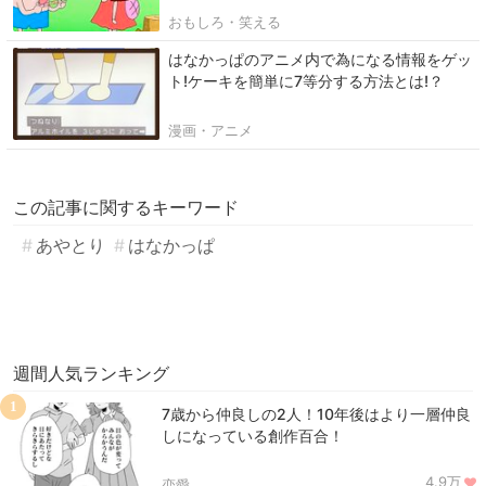
おもしろ・笑える
はなかっぱのアニメ内で為になる情報をゲッ
ト!ケーキを簡単に7等分する方法とは!？
漫画・アニメ
この記事に関するキーワード
あやとり
はなかっぱ
週間人気ランキング
1
7歳から仲良しの2人！10年後はより一層仲良
しになっている創作百合！
4.9万
恋愛