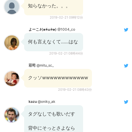
知らなかった。。。
2019-02-21 09時12分
よーこ♪(๑⁍᷄ω⁍᷅๑)
@1004_co
何も言えなくて……はな
2019-02-21 08時44分
荘司
@mitu_sc_
クッソwwwwwwwwwwww
2019-02-21 08時43分
kazu
@oniky_ak
タグなしでも歌いだす
背中にそっとさよなら