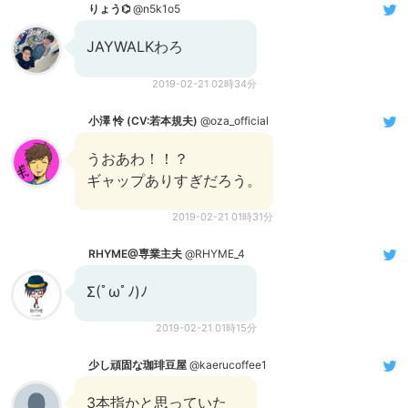
りょう⌬
@n5k1o5
JAYWALKわろ
2019-02-21 02時34分
小澤 怜 (CV:若本規夫)
@oza_official
うおあわ！！？
ギャップありすぎだろう。
2019-02-21 01時31分
RHYME@専業主夫
@RHYME_4
Σ(ﾟωﾟﾉ)ﾉ
2019-02-21 01時15分
少し頑固な珈琲豆屋
@kaerucoffee1
3本指かと思っていた