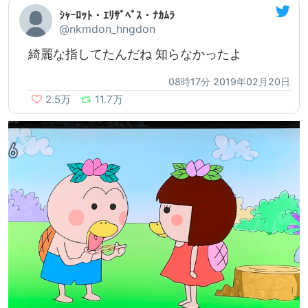
ｼｬｰﾛｯﾄ・ｴﾘｻﾞﾍﾞｽ・ﾅｶﾑﾗ
@nkmdon_hngdon
綺麗な指してたんだね 知らなかったよ
08時17分 2019年02月20日
2.5万
11.7万