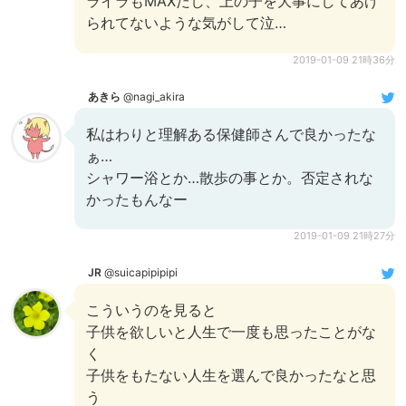
ライラもMAXだし、上の子を大事にしてあげ
られてないような気がして泣…
2019-01-09 21時36分
あきら
@nagi_akira
私はわりと理解ある保健師さんで良かったな
ぁ…
シャワー浴とか…散歩の事とか。否定されな
かったもんなー
2019-01-09 21時27分
JR
@suicapipipipi
こういうのを見ると
子供を欲しいと人生で一度も思ったことがな
く
子供をもたない人生を選んで良かったなと思
う