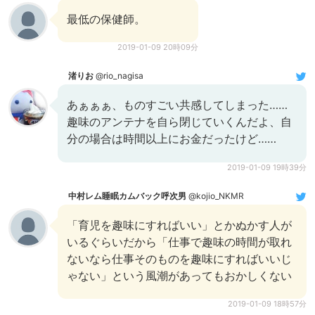
最低の保健師。
2019-01-09 20時09分
渚りお
@rio_nagisa
あぁぁぁ、ものすごい共感してしまった……
趣味のアンテナを自ら閉じていくんだよ、自
分の場合は時間以上にお金だったけど……
2019-01-09 19時39分
中村レム睡眠カムバック呼次男
@kojio_NKMR
「育児を趣味にすればいい」とかぬかす人が
いるぐらいだから「仕事で趣味の時間が取れ
ないなら仕事そのものを趣味にすればいいじ
ゃない」という風潮があってもおかしくない
2019-01-09 18時57分