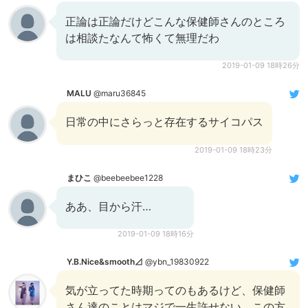
正論は正論だけどこんな保健師さんのところ
は相談たなんて怖くて無理だわ
2019-01-09 18時26分
MALU
@maru36845
日常の中にさらっと存在するサイコパス
2019-01-09 18時23分
まひこ
@beebeebee1228
ああ、目から汗…
2019-01-09 18時16分
Y.B.Nice&smooth⊿
@ybn_19830922
気が立ってた時期ってのもあるけど、保健師
さん達のことはマジで一生許せない。この方