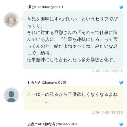
澪
@Hiroshimegane1O
育児を趣味にすればいい、というセリフでび
っくり。
それに対する旦那さんの「それって仕事に悩
んでいる人に、『仕事を趣味にしろ』って言
ってんのと一緒だよねヤバくね」みたいな返
しで、納得。
仕事趣味にしろ言われたら多分暴徒と化す。
2019-01-09 18時46分
しらたき
@hanayo_0519
こーゆーの見るから子供欲しくなくなるよね
ーーーー。
2019-01-09 18時36分
以夜＊4DX執行済
@hinaaoi9126