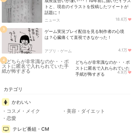
成長度合いが凄い･･･！10年前に描いたイラス
トと、現在のイラストを投稿したツイートが
話題に！
18.6万
ニュース
3
ゲーム実況プレイ配信を見る制作者の心境
は？心臓痛くて直視できなかった！
4.1万
アプリ・ゲーム
4
どちらが非常識なのか・・ポ
ストに匿名で入れられていた
4.9万
ニュース
手紙が怖すぎる
カテゴリ
かわいい
コスメ・メイク
美容・ダイエット
恋愛
テレビ番組・CM