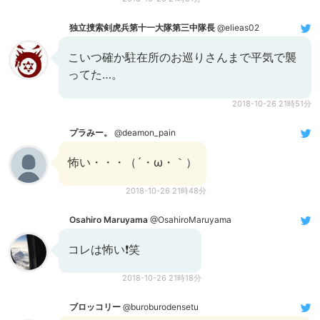
独立捜索剣虎兵第十一大隊第三中隊長
@elieas02
こいつ確か駐在所のお巡りさんまで平気で襲
ってた…。
2018-10-26 21時51分
プラみー。
@deamon_pain
怖い・・・（´・ω・｀）
2018-10-26 21時48分
Osahiro Maruyama
@OsahiroMaruyama
コレは怖い❗️笑
2018-10-26 21時18分
ブロッコリー
@buroburodensetu