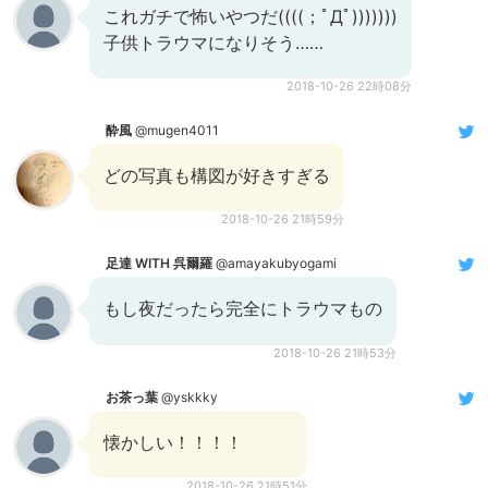
これガチで怖いやつだ((((；ﾟДﾟ)))))))
子供トラウマになりそう……
2018-10-26 22時08分
酔風
@mugen4011
どの写真も構図が好きすぎる
2018-10-26 21時59分
足達 WITH 呉爾羅
@amayakubyogami
もし夜だったら完全にトラウマもの
2018-10-26 21時53分
お茶っ葉
@yskkky
懐かしい！！！！
2018-10-26 21時51分