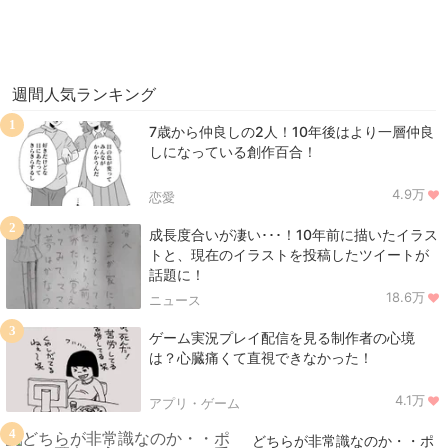
週間人気ランキング
1
7歳から仲良しの2人！10年後はより一層仲良
しになっている創作百合！
4.9万
恋愛
2
成長度合いが凄い･･･！10年前に描いたイラス
トと、現在のイラストを投稿したツイートが
話題に！
18.6万
ニュース
3
ゲーム実況プレイ配信を見る制作者の心境
は？心臓痛くて直視できなかった！
4.1万
アプリ・ゲーム
4
どちらが非常識なのか・・ポ