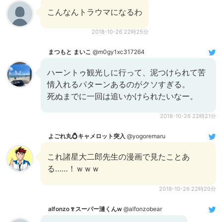
こんなんトラウマになるわ
2018-10-26 22時25分
まつもと まいこ
@m0gy1xc317264
ハーントゥ観光しに行って、泥つけられて苦
情入れるパターンあるのがクソすぎる。
死ぬまでに一回は追いかけられたいなー。
2018-10-26 22時21分
よごれ丸💍キャメロット突入
@yogoremaru
これ諸星大二郎先生の漫画で見たことあ
る……！ｗｗｗ
2018-10-26 22時20分
alfonzo🍷スーパー漣くんw
@alfonzobear