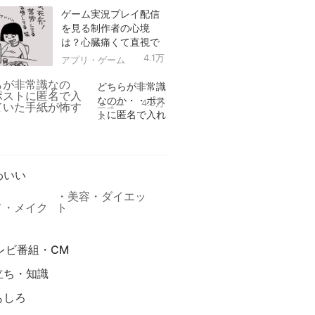
ゲーム実況プレイ配信
を見る制作者の心境
は？心臓痛くて直視で
きなかった！
4.1万
アプリ・ゲーム
どちらが非常識
なのか・・ポス
4.9万
ニュー
トに匿名で入れ
ス
られていた手紙
リ
が怖すぎる
わいい
美容・ダイエッ
メ・メイク
ト
レビ番組・CM
立ち・知識
もしろ