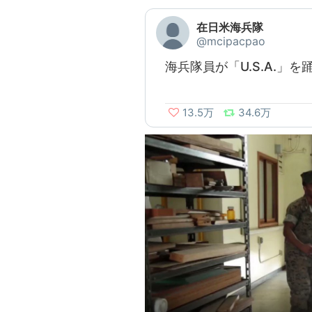
在日米海兵隊
@mcipacpao
海兵隊員が「U.S.A.」
13.5万
34.6万