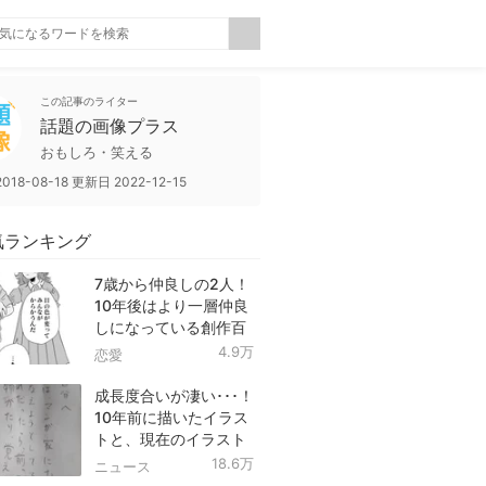
この記事のライター
話題の画像プラス
おもしろ・笑える
2018-08-18
更新日
2022-12-15
気ランキング
7歳から仲良しの2人！
10年後はより一層仲良
しになっている創作百
合！
4.9万
恋愛
成長度合いが凄い･･･！
10年前に描いたイラス
トと、現在のイラスト
を投稿したツイートが
18.6万
ニュース
話題に！