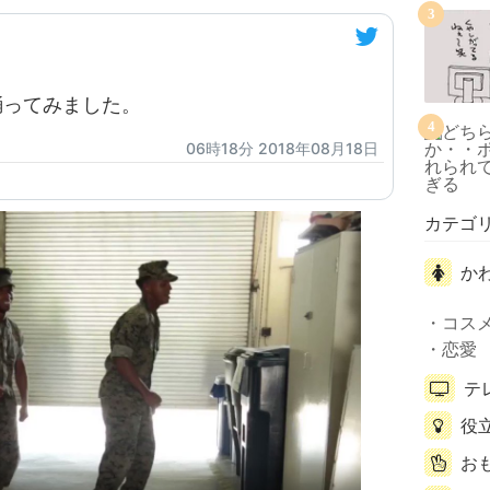
3
を踊ってみました。
4
06時18分 2018年08月18日
カテゴ
か
コス
恋愛
テ
役
お