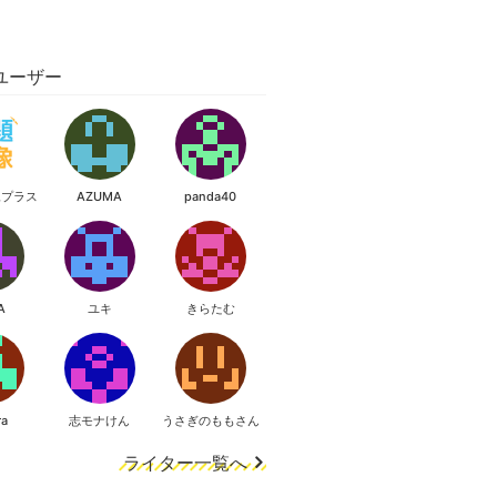
ユーザー
像プラス
AZUMA
panda40
A
ユキ
きらたむ
ra
志モナけん
うさぎのももさん
ライター一覧へ