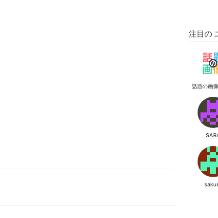
注目の 
話題の画
SAR
saku