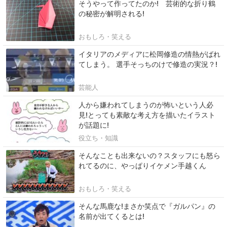
そうやって作ってたのか! 芸術的な折り鶴
の秘密が解明される!
おもしろ・笑える
イタリアのメディアに松岡修造の情熱がばれ
てしまう。 選手そっちのけで修造の実況？!
芸能人
人から嫌われてしまうのが怖いという人必
見!とっても素敵な考え方を描いたイラスト
が話題に!
役立ち・知識
そんなことも出来ないの？スタッフにも怒ら
れてるのに、やっぱりイケメン手越くん
おもしろ・笑える
そんな馬鹿な!まさか笑点で『ガルパン』の
名前が出てくるとは!