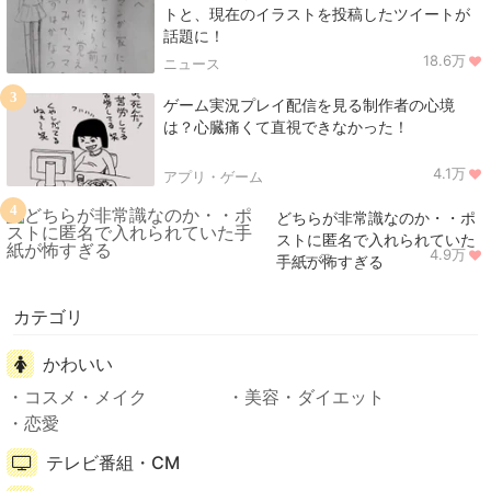
トと、現在のイラストを投稿したツイートが
話題に！
18.6万
ニュース
3
ゲーム実況プレイ配信を見る制作者の心境
は？心臓痛くて直視できなかった！
4.1万
アプリ・ゲーム
4
どちらが非常識なのか・・ポ
ストに匿名で入れられていた
4.9万
ニュース
手紙が怖すぎる
カテゴリ
かわいい
コスメ・メイク
美容・ダイエット
恋愛
テレビ番組・CM