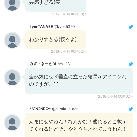
共感すぎる(笑)
2016-04-14 00時09分
kyonTANABE
@kyon5350
わかりすぎる(寝ろよ)
2016-04-14 00時02分
みずっきー
@OUsm_118
全然気にせず垂直に立った結果がアイコンな
のですが。🙄
2016-04-14 00時02分
*♡NENE♡*
@purple_le_cat
んまにせやねん！なんかな！盛れるとこ教え
てくれるけどそこやとうちきれてまうねん！