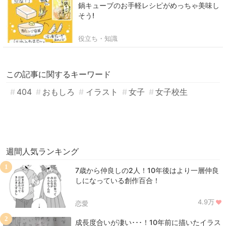
鍋キューブのお手軽レシピがめっちゃ美味し
そう!
役立ち・知識
この記事に関するキーワード
404
おもしろ
イラスト
女子
女子校生
週間人気ランキング
1
7歳から仲良しの2人！10年後はより一層仲良
しになっている創作百合！
4.9万
恋愛
2
成長度合いが凄い･･･！10年前に描いたイラス