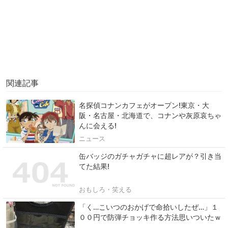
関連記事
名探偵コナンカフェがオープン!東京・大
阪・名古屋・北海道で、コナンや灰原哀ちゃ
んに会える!
ニュース
缶バッジのガチャガチャに超レアが？引き当
てた結果!
おもしろ・笑える
「く…こいつのおかげで命拾いしたぜ…」１
００円で防弾チョッキ作る方法思いついたｗ