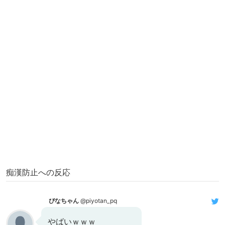
痴漢防止への反応
ぴなちゃん
@piyotan_pq
やばいｗｗｗ