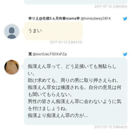
2017-07-12 23時58分
🌸りえ@生後5ヵ月向春mama🌸
@honeybeey0814
うまい
2017-07-12 23時47分
寛
@oxctUaLF50XxFZp
痴漢えん罪って、どう足掻いても無駄らし
い。
助け求めても、周りの男に取り押さえられ、
痴漢えん罪女は擁護される。自分の意見は何
も聞いてもらえない。
男性の皆さん痴漢えん罪に会わないように気
を付けましょうね。
痴漢より痴漢えん罪の方が…
2017-07-12 23時45分