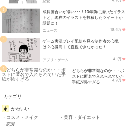
4.9万
恋愛
2
成長度合いが凄い･･･！10年前に描いたイラス
トと、現在のイラストを投稿したツイートが
話題に！
18.6万
ニュース
3
ゲーム実況プレイ配信を見る制作者の心境
は？心臓痛くて直視できなかった！
4.1万
アプリ・ゲーム
4
どちらが非常識なのか・・ポ
ストに匿名で入れられていた
4.9万
ニュース
手紙が怖すぎる
カテゴリ
かわいい
コスメ・メイク
美容・ダイエット
恋愛