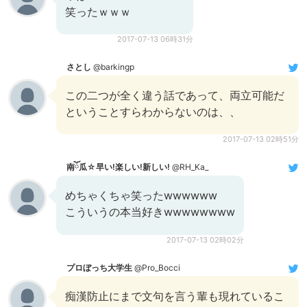
笑ったｗｗｗ
2017-07-13 06時31分
さとし
@barkingp
この二つが全く違う話であって、両立可能だ
ということすらわからないのは、、
2017-07-13 02時51分
南ོ瓜☆早い!楽しい!新しい!
@RH_Ka_
めちゃくちゃ笑ったwwwwww
こういうの本当好きwwwwwwww
2017-07-13 02時02分
プロぼっち大学生
@Pro_Bocci
痴漢防止にまで文句を言う輩も現れているこ