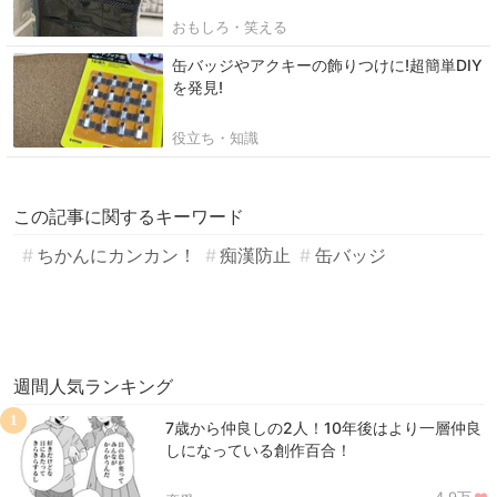
おもしろ・笑える
缶バッジやアクキーの飾りつけに!超簡単DIY
を発見!
役立ち・知識
この記事に関するキーワード
ちかんにカンカン！
痴漢防止
缶バッジ
週間人気ランキング
1
7歳から仲良しの2人！10年後はより一層仲良
しになっている創作百合！