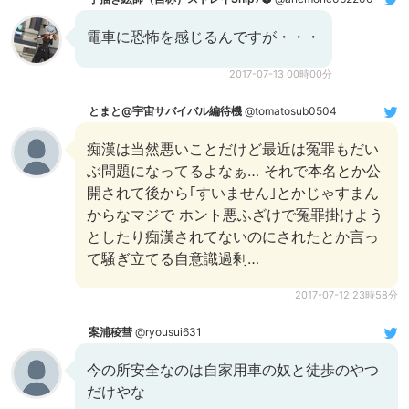
電車に恐怖を感じるんですが・・・
2017-07-13 00時00分
とまと@宇宙サバイバル編待機
@tomatosub0504
痴漢は当然悪いことだけど最近は冤罪もだい
ぶ問題になってるよなぁ… それで本名とか公
開されて後から｢すいません｣とかじゃすまん
からなマジで ホント悪ふざけで冤罪掛けよう
としたり痴漢されてないのにされたとか言っ
て騒ぎ立てる自意識過剰…
2017-07-12 23時58分
案浦稜彗
@ryousui631
今の所安全なのは自家用車の奴と徒歩のやつ
だけやな