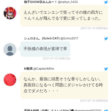
柚子SHOW@みんみー！
@nattun_1424
えんざいでエンエンで笑ってその後の四方に
ㄘんㄘんが飛んでるで更に笑ってしまった。
2017-07-13 00時18分
シュロさん。(Schrö CAT)
@Schro2017
不快感の表現が直球で草
2017-07-13 00時12分
M船長
@CaptainMiho
なんか、最強に頭悪そうな香りしかしない。
真面目になるべく問題にダジャレかけてる時
点でダメだろ・・・
2017-07-13 00時09分
手描き絵師（自称）ストレイShip7🌚
@anemone062200