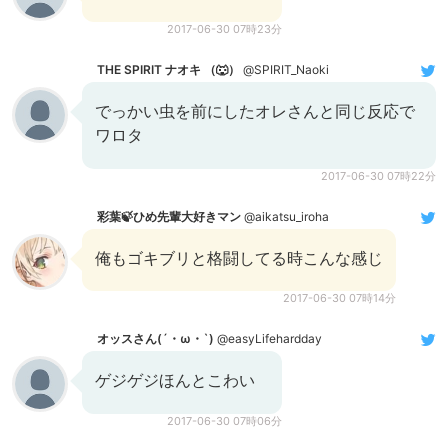
2017-06-30 07時23分
THE SPIRIT ナオキ （🐺）
@SPIRIT_Naoki
でっかい虫を前にしたオレさんと同じ反応で
ワロタ
2017-06-30 07時22分
彩葉🍃ひめ先輩大好きマン
@aikatsu_iroha
俺もゴキブリと格闘してる時こんな感じ
2017-06-30 07時14分
オッスさん(´・ω・`)
@easyLifehardday
ゲジゲジほんとこわい
2017-06-30 07時06分