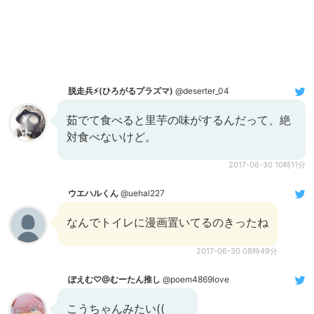
脱走兵⚡️(ひろがるプラズマ)
@deserter_04
茹でて食べると里芋の味がするんだって、絶
対食べないけど。
2017-06-30 10時11分
ウエハルくん
@uehal227
なんでトイレに漫画置いてるのきったね
2017-06-30 08時49分
ぽえむ♡@むーたん推し
@poem4869love
こうちゃんみたい((