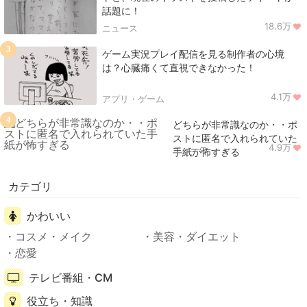
話題に！
18.6万
ニュース
3
ゲーム実況プレイ配信を見る制作者の心境
は？心臓痛くて直視できなかった！
4.1万
アプリ・ゲーム
4
どちらが非常識なのか・・ポ
ストに匿名で入れられていた
4.9万
ニュース
手紙が怖すぎる
カテゴリ
かわいい
コスメ・メイク
美容・ダイエット
恋愛
テレビ番組・CM
役立ち・知識