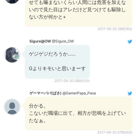
せても噛まないくらい人間には危害を加えな
いので見た目はアレだけど見つけても駆除し
ない方が何かと+
2017-06-30 08時18分
Sigure@OW
@Sigure_OW
ゲジゲジだろうか……
Gよりキモいと思いまーす
2017-06-30 08時03分
ゲーマーパパ(ぱさ)
@GamerPapa_Pasa
分かる。
こないだ職場に出て、相方が悲鳴を上げてい
たなぁ。
2017-06-30 07時56分