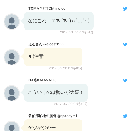
TOMMY
@TOMImotoo
なにこれ！？ｺﾜｲｺﾜｲ(∩´﹏`∩)
2017-06-30 07時54分
えるさん
@eldest1222
🐛(注意
2017-06-30 07時48分
OJ
@KATANA116
こういうのは勢いが大事！
2017-06-30 07時42分
佐伯湾泊地の提督
@spaceym1
ゲジゲジかー