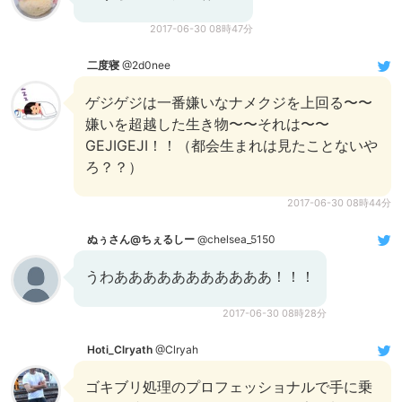
2017-06-30 08時47分
二度寝
@2d0nee
ゲジゲジは一番嫌いなナメクジを上回る〜〜
嫌いを超越した生き物〜〜それは〜〜
GEJIGEJI！！（都会生まれは見たことないや
ろ？？）
2017-06-30 08時44分
ぬぅさん@ちぇるしー
@chelsea_5150
うわあああああああああああ！！！
2017-06-30 08時28分
Hoti_Clryath
@Clryah
ゴキブリ処理のプロフェッショナルで手に乗