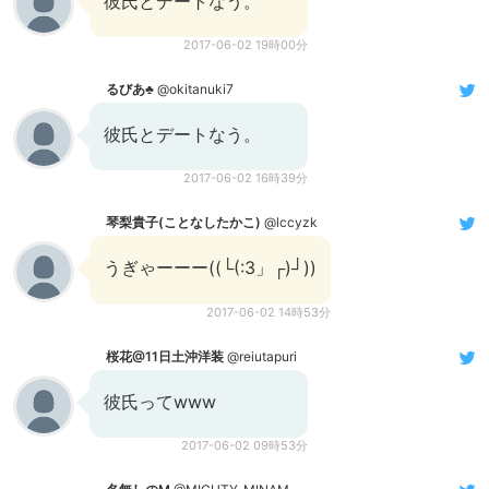
彼氏とデートなう。
2017-06-02 19時00分
るびあ♣︎
@okitanuki7
彼氏とデートなう。
2017-06-02 16時39分
琴梨貴子(ことなしたかこ)
@lccyzk
うぎゃーーー((└(:3」┌)┘))
2017-06-02 14時53分
桜花@11日土沖洋装
@reiutapuri
彼氏ってwww
2017-06-02 09時53分