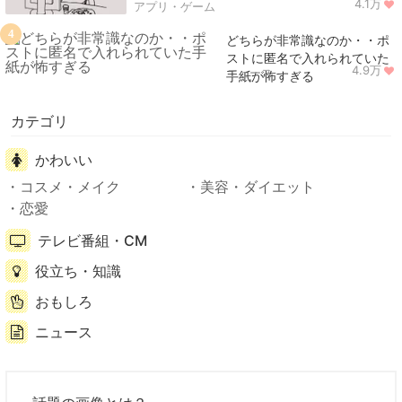
4.1万
アプリ・ゲーム
4
どちらが非常識なのか・・ポ
ストに匿名で入れられていた
4.9万
ニュース
手紙が怖すぎる
カテゴリ
かわいい
コスメ・メイク
美容・ダイエット
恋愛
テレビ番組・CM
役立ち・知識
おもしろ
ニュース