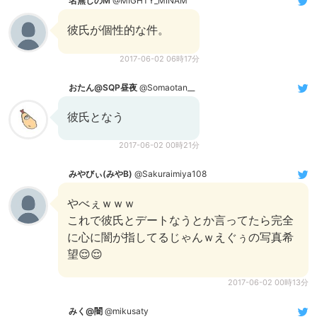
名無しのM
@MIGHTY_MINAM
彼氏が個性的な件。
2017-06-02 06時17分
おたん@SQP昼夜
@Somaotan__
彼氏となう
2017-06-02 00時21分
みやびぃ(みやB)
@Sakuraimiya108
やべぇｗｗｗ
これで彼氏とデートなうとか言ってたら完全
に心に闇が指してるじゃんｗえぐぅの写真希
望😌😌
2017-06-02 00時13分
みく@闇
@mikusaty