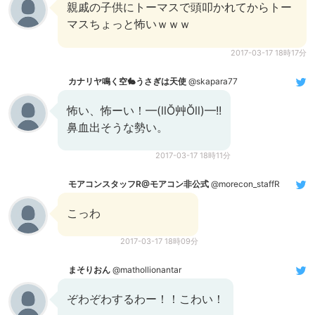
親戚の子供にトーマスで頭叩かれてからトー
マスちょっと怖いｗｗｗ
2017-03-17 18時17分
カナリヤ鳴く空🐇うさぎは天使
@skapara77
怖い、怖ーい！━(llŎ艸Ŏll)━!!
鼻血出そうな勢い。
2017-03-17 18時11分
モアコンスタッフR@モアコン非公式
@morecon_staffR
こっわ
2017-03-17 18時09分
まそりおん
@mathollionantar
ぞわぞわするわー！！こわい！