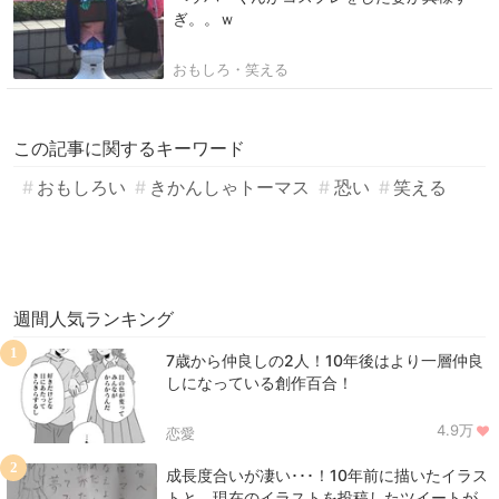
ぎ。。ｗ
おもしろ・笑える
この記事に関するキーワード
おもしろい
きかんしゃトーマス
恐い
笑える
週間人気ランキング
1
7歳から仲良しの2人！10年後はより一層仲良
しになっている創作百合！
4.9万
恋愛
2
成長度合いが凄い･･･！10年前に描いたイラス
トと、現在のイラストを投稿したツイートが