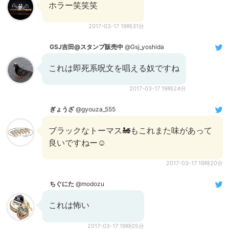
ホラー笑笑笑
2017-03-17 19時31分
GSJ吉田@スタンプ販売中
@Gsj_yoshida
これは即死系呪文を唱える奴ですね
2017-03-17 19時24分
ぎょうざ
@gyouza_555
ブラックなトーマス🚂もこれまた味があって
良いですねー☺️
2017-03-17 19時20分
ちぐにた
@modozu
これは怖い
2017-03-17 19時05分