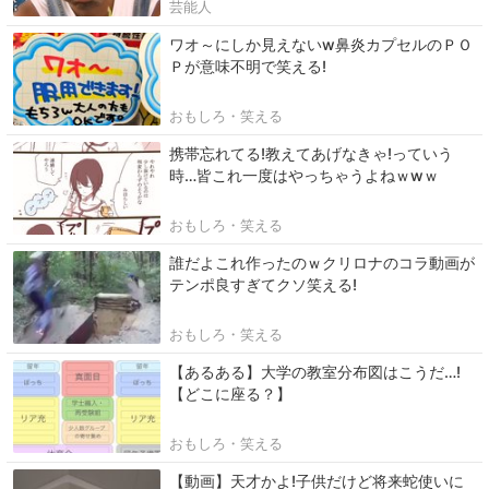
芸能人
ワオ～にしか見えないw鼻炎カプセルのＰＯ
Ｐが意味不明で笑える!
おもしろ・笑える
携帯忘れてる!教えてあげなきゃ!っていう
時…皆これ一度はやっちゃうよねｗwｗ
おもしろ・笑える
誰だよこれ作ったのｗクリロナのコラ動画が
テンポ良すぎてクソ笑える!
おもしろ・笑える
【あるある】大学の教室分布図はこうだ…!
【どこに座る？】
おもしろ・笑える
【動画】天才かよ!子供だけど将来蛇使いに