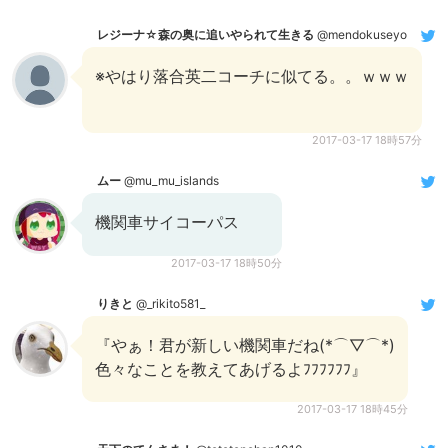
レジーナ☆森の奥に追いやられて生きる
@mendokuseyo
※やはり落合英二コーチに似てる。。ｗｗｗ
2017-03-17 18時57分
ムー
@mu_mu_islands
機関車サイコーパス
2017-03-17 18時50分
りきと
@_rikito581_
『やぁ！君が新しい機関車だね(*⌒▽⌒*)
色々なことを教えてあげるよﾌﾌﾌﾌﾌﾌ』
2017-03-17 18時45分