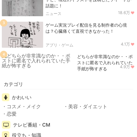
話題に！
18.6万
ニュース
3
ゲーム実況プレイ配信を見る制作者の心境
は？心臓痛くて直視できなかった！
4.1万
アプリ・ゲーム
4
どちらが非常識なのか・・ポ
ストに匿名で入れられていた
4.9万
ニュース
手紙が怖すぎる
カテゴリ
かわいい
コスメ・メイク
美容・ダイエット
恋愛
テレビ番組・CM
役立ち・知識