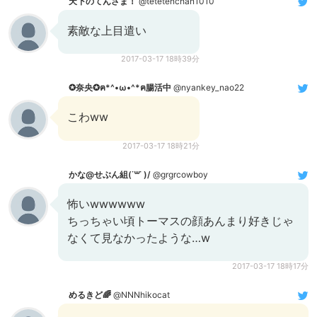
天下のてんさま！
@tetetenchan1010
素敵な上目遣い
2017-03-17 18時39分
✪奈央✪ฅ*^•ω•^*ฅ腸活中
@nyankey_nao22
こわww
2017-03-17 18時21分
かな@せぶん組(˙꒳˙ )/
@grgrcowboy
怖いwwwwww
ちっちゃい頃トーマスの顔あんまり好きじゃ
なくて見なかったような…w
2017-03-17 18時17分
めるきど🌈
@NNNhikocat