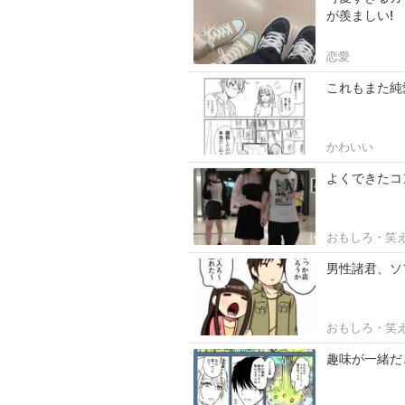
が羨ましい!
恋愛
これもまた純
かわいい
よくできたコ
おもしろ・笑
男性諸君、ソ
おもしろ・笑
趣味が一緒だ