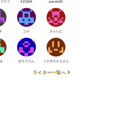
像プラス
AZUMA
panda40
A
ユキ
きらたむ
ra
志モナけん
うさぎのももさん
ライター一覧へ