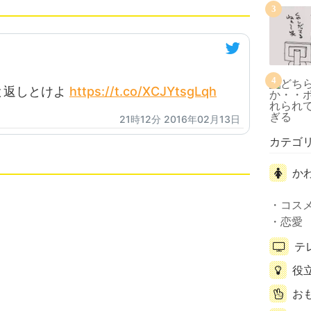
3
4
と返しとけよ
https://t.co/XCJYtsgLqh
21時12分 2016年02月13日
カテゴ
か
コス
恋愛
テ
役
お