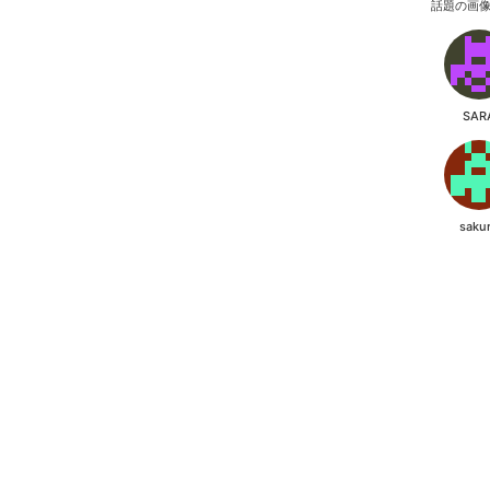
話題の画
SAR
saku