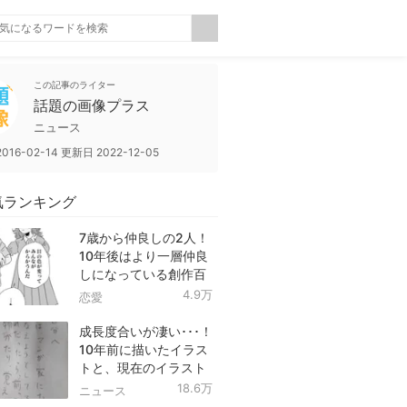
この記事のライター
話題の画像プラス
ニュース
2016-02-14
更新日
2022-12-05
気ランキング
7歳から仲良しの2人！
10年後はより一層仲良
しになっている創作百
合！
4.9万
恋愛
成長度合いが凄い･･･！
10年前に描いたイラス
トと、現在のイラスト
を投稿したツイートが
18.6万
ニュース
話題に！