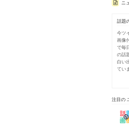
ニ
話題
今ツ
画像
で毎
の話
白い
てい
注目の 