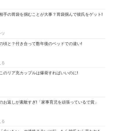
相手の胃袋を掴むことが大事？胃袋掴んで彼氏をゲット!
ーツ
の頃と？付き合って数年後のベッドでの違い!
える
このリア充カップルは爆発すればいいのに!
のお返しが素敵すぎ!「家事育児を頑張っているで賞」
える