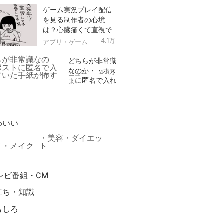
ゲーム実況プレイ配信
を見る制作者の心境
は？心臓痛くて直視で
きなかった！
4.1万
アプリ・ゲーム
どちらが非常識
なのか・・ポス
4.9万
ニュー
トに匿名で入れ
ス
られていた手紙
リ
が怖すぎる
わいい
美容・ダイエッ
メ・メイク
ト
レビ番組・CM
立ち・知識
もしろ