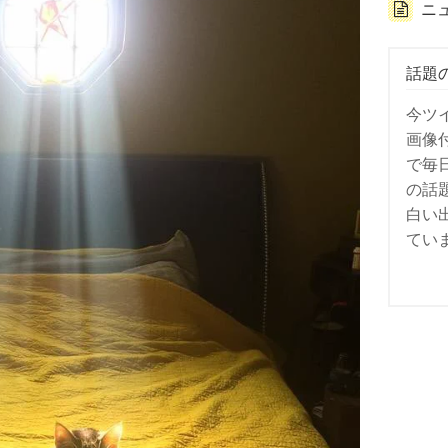
ニ
話題
今ツ
画像
で毎
の話
白い
てい