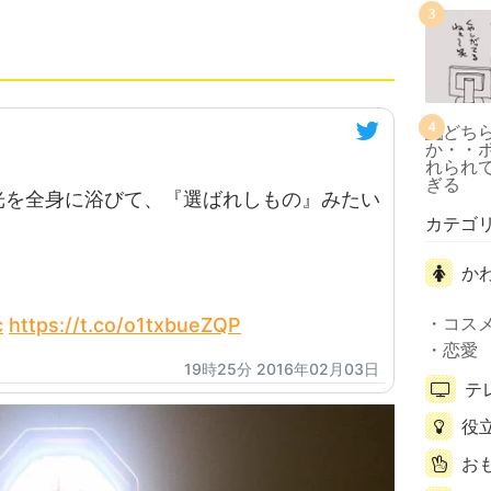
3
4
光を全身に浴びて、『選ばれしもの』みたい
カテゴ
か
コス
c
https://t.co/o1txbueZQP
恋愛
19時25分 2016年02月03日
テ
役
お