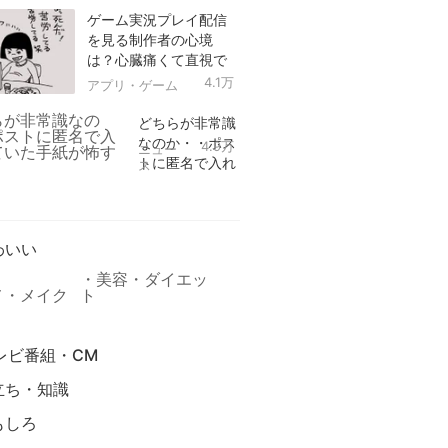
ゲーム実況プレイ配信
を見る制作者の心境
は？心臓痛くて直視で
きなかった！
4.1万
アプリ・ゲーム
どちらが非常識
なのか・・ポス
4.9万
ニュー
トに匿名で入れ
ス
られていた手紙
リ
が怖すぎる
わいい
美容・ダイエッ
メ・メイク
ト
レビ番組・CM
立ち・知識
もしろ