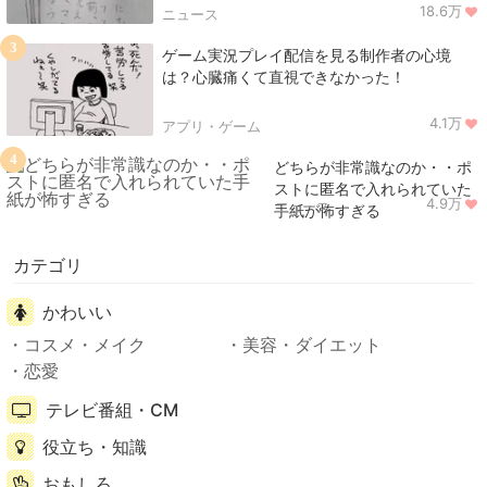
18.6万
ニュース
3
ゲーム実況プレイ配信を見る制作者の心境
は？心臓痛くて直視できなかった！
4.1万
アプリ・ゲーム
4
どちらが非常識なのか・・ポ
ストに匿名で入れられていた
4.9万
ニュース
手紙が怖すぎる
カテゴリ
かわいい
コスメ・メイク
美容・ダイエット
恋愛
テレビ番組・CM
役立ち・知識
おもしろ