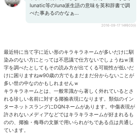
lunatic等のluna派生語の意味を英和辞書で調
べた事あるのかなぁ…
2016-09-17 14時03分
最近特に当て字に近い形のキラキラネームが多いだけに馴
染みのない方にとっては不思議で仕方ないでしょうねｗ漢
字を調べたとしてもその読み方が出てくる可能性が低いだ
けに困りますねw90歳の方でもまだまだ分からないことが
多い世の中なのかもしれませんｗ
キラキラネームとは、一般常識から著しく外れているとさ
れる珍しい名前に対する揶揄表現になります。類似のイン
ターネットスラングにDQNネームがあります。中傷表現が
許されないメディアなどではキラキラネームが好まれるも
のの、揶揄・侮辱の文脈で用いられがちである点は共通し
ています。