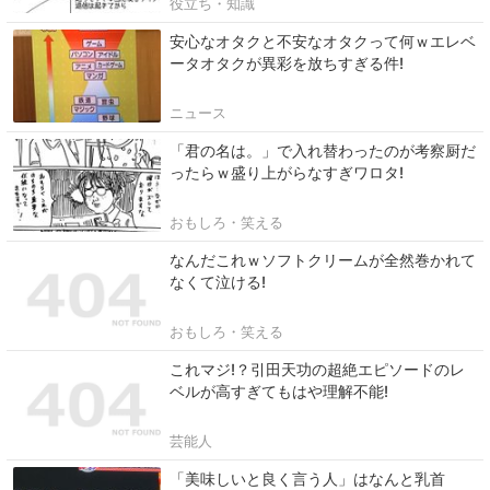
役立ち・知識
安心なオタクと不安なオタクって何ｗエレベ
ータオタクが異彩を放ちすぎる件!
ニュース
「君の名は。」で入れ替わったのが考察厨だ
ったらｗ盛り上がらなすぎワロタ!
おもしろ・笑える
なんだこれｗソフトクリームが全然巻かれて
なくて泣ける!
おもしろ・笑える
これマジ!？引田天功の超絶エピソードのレ
ベルが高すぎてもはや理解不能!
芸能人
「美味しいと良く言う人」はなんと乳首