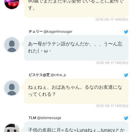
90歳でまだまだ学ぶ姿勢でいることに驚愕で
す。
2016-09-17 14時29分
チェリー
@kagaminosugar
あー母がラテン語がなんだか、、、う〜ん忘
れた(・ω・
2016-09-17 14時18分
ピスケス@芝
@crkw_p
ねぇねぇ、おばあちゃん。るなのお友達にな
ってくれる？
2016-09-17 14時16分
TLM
@telemessage
子供の名前に月=るな=Lunaねぇ…lunacyとか