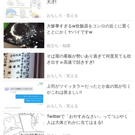
天才!
おもしろ・笑える
大惨事すぎるw炊飯器をコンロの近くに置く
ととにかくヤバイですw
役立ち・知識
そば屋の看板が勢いあり過ぎて何度見ても吹
き出すｗ高速で頷きすぎ!
おもしろ・笑える
上司がツイッタラーだったとか血の気が引く
がこれは羨ましい!
おもしろ・笑える
Twitterで「おやすみなさい」ってつぶやく
人は大体どれかに当てはまる!