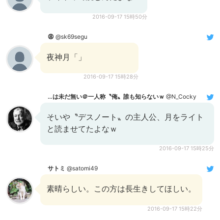
2016-09-17 15時50分
😩
@sk69segu
夜神月「」
2016-09-17 15時28分
…は未だ無い＠一人称〝俺〟誰も知らないｗ
@N_Cocky
そいや〝デスノート〟の主人公、月をライト
と読ませてたよなｗ
2016-09-17 15時25分
サトミ
@satomi49
素晴らしい。この方は長生きしてほしい。
2016-09-17 15時22分