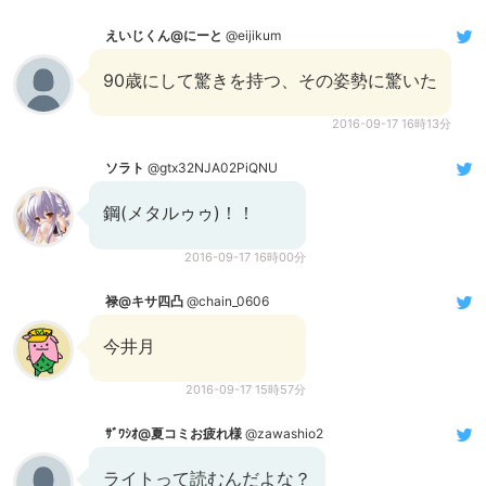
えいじくん@にーと
@eijikum
90歳にして驚きを持つ、その姿勢に驚いた
2016-09-17 16時13分
ソラト
@gtx32NJA02PiQNU
鋼(メタルゥゥ)！！
2016-09-17 16時00分
禄@キサ四凸
@chain_0606
今井月
2016-09-17 15時57分
ｻﾞﾜｼｵ@夏コミお疲れ様
@zawashio2
ライトって読むんだよな？