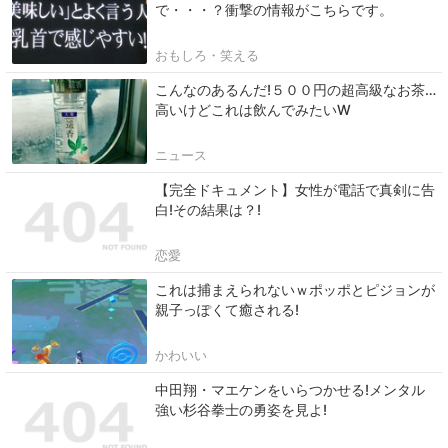
で・・・？衝撃の情報がこちらです。
おもしろ・笑える
こんなのあるんだ!５００円の超高級なお茶…
高いけどこれは飲んでみたいW
ニュース
【完全ドキュメント】女性が電話で真剣に告
白!その結果は？!
恋愛
これは捕まえられないｗポッポとピジョンが
親子っぽくて癒される!
かわいい
中田翔・マエケンをいらつかせる!メンタル
強い杉谷拳士の勇姿を見よ!