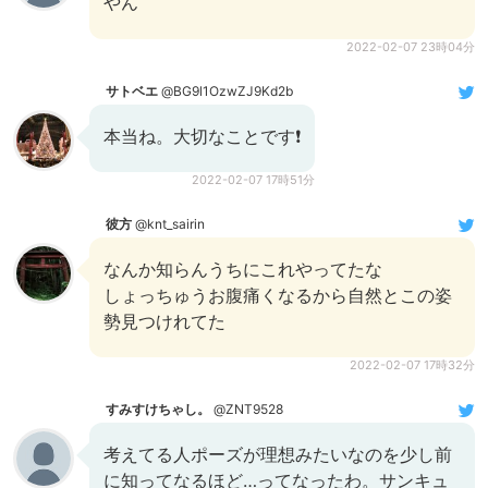
やん
2022-02-07 23時04分
サトベエ
@BG9l1OzwZJ9Kd2b
本当ね。大切なことです❗️
2022-02-07 17時51分
彼方
@knt_sairin
なんか知らんうちにこれやってたな
しょっちゅうお腹痛くなるから自然とこの姿
勢見つけれてた
2022-02-07 17時32分
すみすけちゃし。
@ZNT9528
考えてる人ポーズが理想みたいなのを少し前
に知ってなるほど…ってなったわ。サンキュ