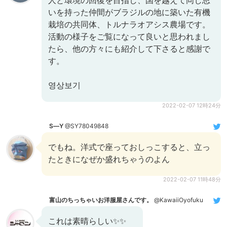
いを持った仲間がブラジルの地に築いた有機
栽培の共同体、トルナラオアシス農場です。
活動の様子をご覧になって良いと思われまし
たら、他の方々にも紹介して下さると感謝で
す。
영상보기
2022-02-07 12時24分
S―Y
@SY78049848
でもね。洋式で座っておしっこすると、立っ
たときになぜか盛れちゃうのよん
2022-02-07 11時48分
富山のちっちゃいお洋服屋さんです。
@KawaiiOyofuku
これは素晴らしい✨✨