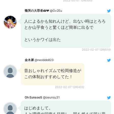
2022-02-07 12時55分
慟哭の大罪者🍰💔
@Gv2Eu
人によるかも知れんけど、出ない時はとろろ
とか山芋食うと驚くほど簡単に出るで
というかワイは出た
2022-02-07 12時51分
金木犀
@neobbb823
昔おしゃれイズムで松岡修造が
この体制おすすめしてた！
2022-02-07 12時40分
Oh Eunsoo5
@oeunsu31
はじめまして。
人と環境の回復を目指し、国を越えて同じ思