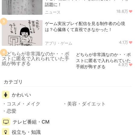
話題に！
18.6万
ニュース
3
ゲーム実況プレイ配信を見る制作者の心境
は？心臓痛くて直視できなかった！
4.1万
アプリ・ゲーム
4
どちらが非常識なのか・・ポ
ストに匿名で入れられていた
4.9万
ニュース
手紙が怖すぎる
カテゴリ
かわいい
コスメ・メイク
美容・ダイエット
恋愛
テレビ番組・CM
役立ち・知識