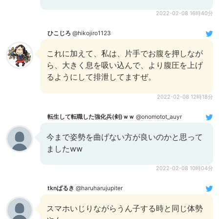
2022-02-08 16時40分
ひこじろ
@hikojiro1123
これに加えて、私は、片手でお腹を押しなが
ら、大きく息を吸い込んで、より腹圧を上げ
るようにして排泄してますぜ。
2022-02-08 12時18分
転生して転職した強化兵(剣)ｗｗ
@onomotot_auyr
今まで姿勢を曲げない方が良いのかと思って
ましたww
2022-02-08 10時04分
tknぱるき
@haruharujupiter
スマホいじりながらうん子する時と同じ体勢