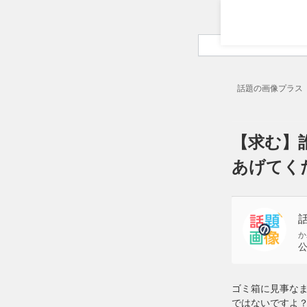
話題の画像プラス
【求む】
あげてく
か
ゴミ箱に見事な
ではないですよ